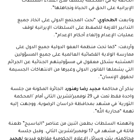
الخاصة به في المحكمة يكشف مدى اعتداء السلطات
الإيرانية على الحق في الحياة وتجاهلها”.
وتابعت
الطحاوي
: “نحث المجتمع الدولي على اتخاذ جميع
التدابير اللازمة للضغط على السلطات الإيرانية لوقف
عمليات الإعدام وإلغاء أحكام الإعدام”.
وأردفت: “كما تحث منظمة العفو الدولية جميع الدول على
ممارسة الولاية القضائية العالمية على جميع المسؤولين
المشتبه بشكل معقول في مسؤوليتهم الجنائية عن الجرائم
التي يشملها القانون الدولي وغيرها من الانتهاكات الجسيمة
لحقوق الإنسان”.
يذكر أن محاكمة
مجيد رضا رهنورد
الجائرة المكونة من جلسة
واحدة فقط تمت في 29 نوفمبر/تشرين الثاني أمام ´المحكمة
الثورية´ في مشهد بمحافظة خراسان الرضوية. ووجهت إليه
تهمة “محاربة الله”.
واتهمته السلطات بطعن اثنين من عناصر “الباسيج” طعنة
قاتلة في مشهد في 17 نوفمبر/تشرين الثاني. وقبل جلسة
محاكمته، بثت وسائل الإعلام الحكومية مقاطع فيديو ل
مجيد