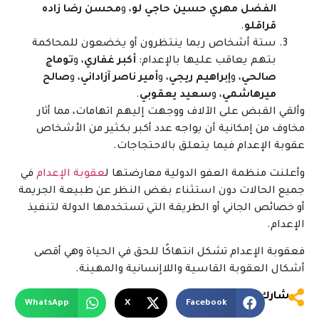
الفضل مهري حسين حاجي لو
، و
محسن رضا زاده
قراقلو
.
ستة أشخاص ربما ينتظرون أو يخضعون للمحاكمة
بتهم يعاقب عليها بالإعدام:
أكبر غفاري
، و
توماج
صالحي
، و
إبراهيم ريجي
، و
أمير ناصر آزاداني
، و
صالح
ميرهاشمي
، و
سعيد يعقوبي
.
وألقي القبض على الآلاف ووجهت إليهم اتهامات، مما أثار
مخاوف من إمكانية أن يواجه عدد أكبر بكثير من الأشخاص
عقوبة الإعدام فيما يتعلق بالاحتجاجات.
وأعلنت منظمة العفو الدولية معارضتها ل
عقوبة الإعدام
في
جميع الحالات دون استثناء بغض النظر عن طبيعة الجريمة
أو خصائص الجاني أو الطريقة التي تستخدمها الدولة لتنفيذ
الإعدام.
فعقوبة الإعدام تشكل انتهاكًا للحق في الحياة وهي أقصى
أشكال العقوبة القاسية واللاإنسانية والمهينة.
شارك
WhatsApp
X
Facebook