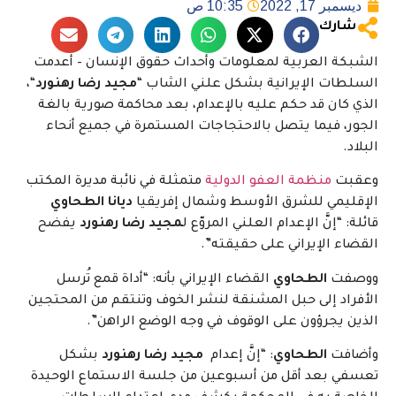
ديسمبر 17, 2022
10:35 ص
شارك
الشبكة العربية لمعلومات وأحداث حقوق الإنسان – أعدمت
السلطات الإيرانية بشكل علني الشاب “
مجيد رضا رهنورد
“،
الذي كان قد حكم عليه بالإعدام، بعد محاكمة صورية بالغة
الجور، فيما يتصل بالاحتجاجات المستمرة في جميع أنحاء
البلاد.
وعقبت
منظمة العفو الدولية
متمثلة في نائبة مديرة المكتب
الإقليمي للشرق الأوسط وشمال إفريقيا
ديانا الطحاوي
قائلة: “إنَّ الإعدام العلني المروّع ل
مجيد رضا رهنورد
يفضح
القضاء الإيراني على حقيقته”.
ووصفت
الطحاوي
القضاء الإيراني بأنه: “أداة قمع تُرسل
الأفراد إلى حبل المشنقة لنشر الخوف وتنتقم من المحتجين
الذين يجرؤون على الوقوف في وجه الوضع الراهن”.
وأضافت
الطحاوي
: “إنَّ إعدام
مجيد رضا رهنورد
بشكل
تعسفي بعد أقل من أسبوعين من جلسة الاستماع الوحيدة