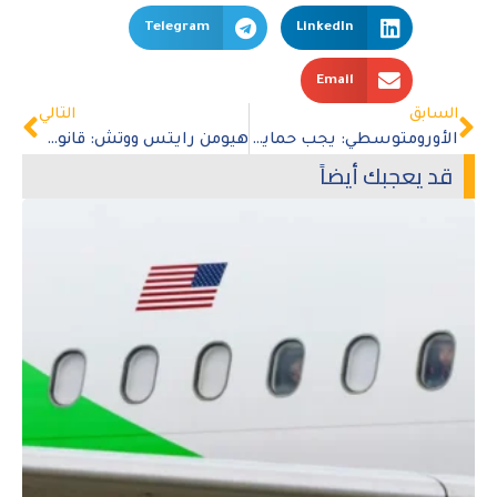
Telegram
LinkedIn
Email
السابق
التالي
الأورومتوسطي: يجب حماية النساء والفتيات في ظل تصاعد نشاط الحركات المناهضة للحقوق
هيومن رايتس ووتش: قانون العنف الأسري التونسي لا يحمي المرأة من العنف
قد يعجبك أيضاً