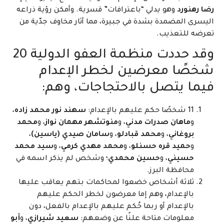
رضا رهنورد
وهو يدلي “باعترافات” قسرية. وأمكن رؤية ذراعه
اليسرى المضمدة بشدة في جبيرة، مما أثار مخاوف جدّية من
تعرضه للتعذيب.
وقد حددت منظمة العفو الدولية 20
شخصًا معرضين لخطر الإعدام
فيما يتصل بالاحتجاجات، وهم:
11 شخصًا حكم عليهم بالإعدام:
سهند نور محمد زاده
،
و
ماهان صدرات مدني
، و
منوتشهر مهمان نواز
، و
محمد
بروغاني
، و
محمد قبادلو
، و
سامان صيدي (ياسين)
،
و
حميد قره حسنلو
، و
محمد مهدي كرمي
، و
سيد محمد
حسيني
، و
حسين محمدي
؛ وشخص لم يذكر اسمه في
محافظة البرز.
ثلاثة أشخاص خضعوا لمحاكمات بتهم يعاقب عليها
بالإعدام، وهم إما معرضون لخطر الحكم عليهم
بالإعدام أو ربما حُكم عليهم بالإعدام بالفعل، دون
معلومات متاحة علنًا عن وضعهم:
سعيد شيرازي
، و
أبو