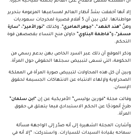
أن المملكة تسعى لانفتاح على العالم بحملة سياحية أخيرة.
إلا أنها أخفقت بشدّ أنظار العالم لمساعيها المزعومة بتحرير
مواطناتها. لكن بين أن 5 أفلام قصيرة لمخرجات سعوديات
وهنّ “
هند الفهد
“، “
جوهر العامري
“. وكذلك “
نور الأمير
“، “
سارة
مسفر
“، و”
فاطمة البناوي
” حاولن منح النساء بقصصهن قوة
التحكم.
وذكر الموقع أن ذلك عبر السرد الخاص بهن بدعم رسمي من
الحكومة، التي تسعى لتبييض سجلها الحقوقي حول المرأة.
وبين أن كل هذه المحاولات لتبييض صورة المرأة في المملكة
الصحراوية ولإلهاء الانتباه عن الانتهاكات الجسيمة لحقوق
الإنسان.
وقالت مجلة “فورين بوليسي” الأمريكية عن إن “
ابن سلمان
”
طرحَ أنموذجًا عن الحكم الاستبدادي فيما يتعلق في حقوق
المرأة.
وأشارت المجلة الشهيرة إلى أنه صدّر إلى الواجهة مسألة
سماحه بقيادة السيدات للسيارات. واستدركت: “إلا أنه في