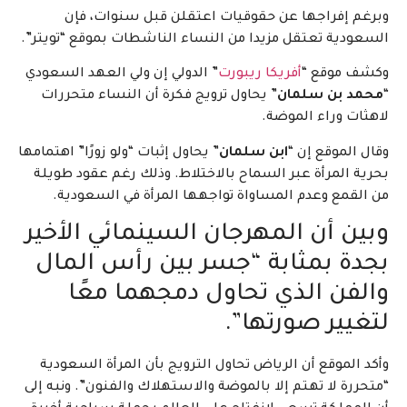
وبرغم إفراجها عن حقوقيات اعتقلن قبل سنوات، فإن
السعودية تعتقل مزيدا من النساء الناشطات بموقع “تويتر”.
وكشف موقع “
أفريكا ريبورت
” الدولي إن ولي العهد السعودي
“
محمد بن سلمان
” يحاول ترويج فكرة أن النساء متحررات
لاهثات وراء الموضة.
وقال الموقع إن “
ابن سلمان
” يحاول إثبات “ولو زورًا” اهتمامها
بحرية المرأة عبر السماح بالاختلاط. وذلك رغم عقود طويلة
من القمع وعدم المساواة تواجهها المرأة في السعودية.
وبين أن المهرجان السينمائي الأخير
بجدة بمثابة “جسر بين رأس المال
والفن الذي تحاول دمجهما معًا
لتغيير صورتها”.
وأكد الموقع أن الرياض تحاول الترويج بأن المرأة السعودية
“متحررة لا تهتم إلا بالموضة والاستهلاك والفنون”. ونبه إلى