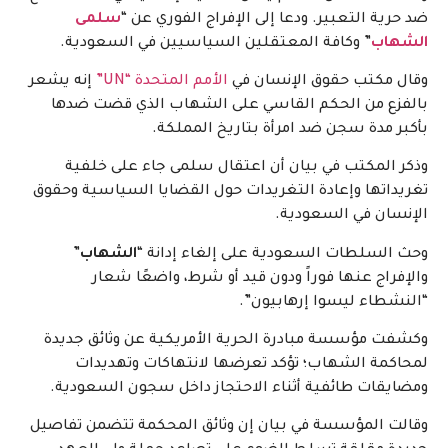
ضد حرية التعبير. ودعا إلى الإفراج الفوري عن “
سلمى
الشهاب
” وكافة المعتقلين السياسيين في السعودية.
وقال مكتب حقوق الإنسان في
الأمم المتحدة “UN”
إنه يشعر
بالفزع من الحكم القاسي على الشهاب الذي قضت ضدها
بأكبر مدة سجن ضد امرأة بتاريخ المملكة.
وذكر المكتب في بيان أن اعتقال سلمى جاء على خلفية
تغريداتها وإعادة التغريدات حول القضايا السياسية وحقوق
الإنسان في السعودية.
وحث السلطات السعودية على إلغاء إدانة “
الشهاب
”
والإفراج عنها فوراً ودون قيد أو شرط، واضعًا شعار
“النشطاء ليسوا إرهابيون”.
وكشفت مؤسسة مبادرة الحرية الأمريكية عن وثائق جديدة
لمحاكمة الشهاب؛ تؤكد تعرضها لانتهاكات وتهديدات
ومضايقات طائفية أثناء الاحتجاز داخل سجون السعودية.
وقالت المؤسسة في بيان إن وثائق المحكمة تتضمن تفاصيل