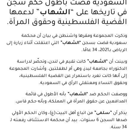
السعودية قضت بأطول حكم سجن
في تاريخها على “
الشهاب
” لدعمها
القضية الفلسطينية وحقوق المرأة.
وذكرت المجموعة ومقرها واشنطن في بيان أن محكمة
سعودية قضت بسجن “
الشهاب
” التي اعتقلت أثناء زيارة إلى
الرياض بـ2021، 34 عامًا.
وبينت أن “
الشهاب
” كانت تقيم في لندن، وتحضّر لدراسة
الدكتوراه بجامعة ليدز، وهي أم لطفلتين. وأشارت المجموعة
إلى أنها كانت تغرد باستمرار عن القضية الفلسطينية،
وحقوق النساء ومعتقلي الرأي في السعودية.
ووصفت الحكم ضد “
الشهاب
” بأنه الأطول في قائمة
المدافعين عن حقوق المرأة في المملكة، وبأنه حكم قاس.
يذكر أن ”
سلمى
” من اتباع أهل البيت(ع)، وكان الحكم الأولي
ضدها السجن 6 سنوات. بيد أن محكمة الاستئناف رفعته لـ
34 سنة.