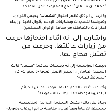
جديدة مقلقة تسلط الضوء على تصاعد حملة ولي العهد
“
محمد بن سلمان
” لقمع المعارضة داخل المملكة.
وذكرت أن الوثائق تظهر احتجاز “
الشهاب
” بحبس انفرادي،
وتعرضها لتهديدات ومضايقات للإدلاء بأقوال كاذبة أو إبداء
اعترافات بالتعاطف مع جماعة الإخوان المسلمين.
وأشارت إلى أنه أثناء احتجازها حرمت
من زيارات عائلتها، وحرمت من
تمثيل محامٍ لها.
ونبهت المؤسسة إلى أنه بجلسات محاكمة “
سلمى
” قالت
المدعية العامة؛ إن الحكم الأصلي ضدها -6 سنوات- كان
“متساهلاً للغاية”.
وأضافت: “يجب الحكم عليها بموجب قوانين الجرائم
الإلكترونية ومكافحة الإرهاب بالسعودية”.
وبناءً على ذلك؛ حكمت المحكمة الجزائية المتخصصة
بسجنها؛ 28 عاماً وفقاً لقانون مكافحة جرائم الإرهاب وتمويله؛