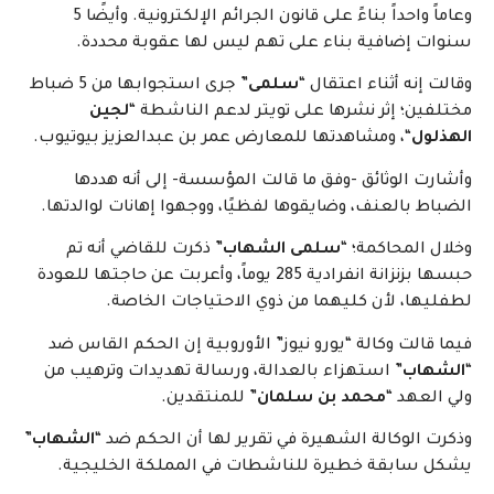
وعاماً واحداً بناءً على قانون الجرائم الإلكترونية. وأيضًا 5
سنوات إضافية بناء على تهم ليس لها عقوبة محددة.
وقالت إنه أثناء اعتقال “
سلمى
” جرى استجوابها من 5 ضباط
مختلفين؛ إثر نشرها على تويتر لدعم الناشطة “
لجين
الهذلول
“، ومشاهدتها للمعارض عمر بن عبدالعزيز بيوتيوب.
وأشارت الوثائق -وفق ما قالت المؤسسة- إلى أنه هددها
الضباط بالعنف، وضايقوها لفظيًا، ووجهوا إهانات لوالدتها.
وخلال المحاكمة؛ “
سلمى الشهاب
” ذكرت للقاضي أنه تم
حبسها بزنزانة انفرادية 285 يوماً، وأعربت عن حاجتها للعودة
لطفليها، لأن كليهما من ذوي الاحتياجات الخاصة.
فيما قالت وكالة “يورو نيوز” الأوروبية إن الحكم القاس ضد
“
الشهاب
” استهزاء بالعدالة، ورسالة تهديدات وترهيب من
ولي العهد “
محمد بن سلمان
” للمنتقدين.
وذكرت الوكالة الشهيرة في تقرير لها أن الحكم ضد “
الشهاب
”
يشكل سابقة خطيرة للناشطات في المملكة الخليجية.