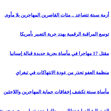
أزمة سبتة تتصاعد .. مئات القاصرين المهاجرين بلا مأوى
توسع المراقبة الرقمية يهدد حرية التعبير بأمريكا
مقتل 17 مهاجرا في مأساة بحرية جديدة قبالة إسبانيا
منظمة العفو تحذر من عودة الانتهاكات في تيغراي
مأساة سبتة تكشف إخفاقات حماية المهاجرين واللاجئين
الفيدرالية الدولية تطالب بريطانيا بعدم تسليم محمد حسنة