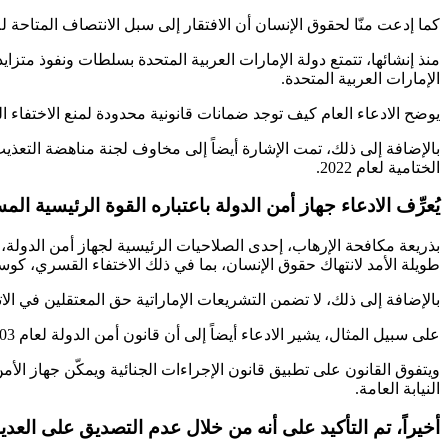
كما إدعت منّا لحقوق الإنسان أن الافتقار إلى سبل الانتصاف المتاحة للاختفاء القسري، والخوف من
منذ إنشائها، تتمتع دولة الإمارات العربية المتحدة بسلطات ونفوذ متزاي
الإمارات العربية المتحدة.
يوضح الادعاء العام كيف توجد ضمانات قانونية محدودة لمنع الاختفاء القسري في القانون المحلي، وعلى عكس المادة 4 م
بالإضافة إلى ذلك، تمت الإشارة أيضاً إلى مخاوف لجنة مناهضة التعذي
الختامية لعام 2022.
يُعرِّف الادعاء جهاز أمن الدولة باعتباره القوة الرئيسية ا
بذريعة مكافحة الإرهاب، إحدى الصلاحيات الرئيسية لجهاز أمن الدولة
طويلة الأمد لانتهاك حقوق الإنسان، بما في ذلك الاختفاء القسري، كو
بالإضافة إلى ذلك، لا تضمن التشريعات الإماراتية حق المعتقلين في ال
على سبيل المثال، يشير الادعاء أيضاً إلى أن قانون أمن الدولة لعام 2003 ينص على فترات احتجاز خاصة به.
النيابة العامة.
أخيراً، تم التأكيد على أنه من خلال عدم التصديق على العدي