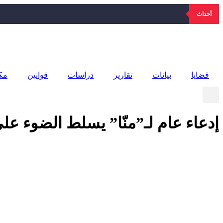
Skip
أحداث
to
content
قضايا
بيانات
تقارير
دراسات
قوانين
مكت
إدعاء عام لـ”منّا” يسلط الضوء عل