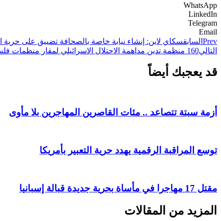
WhatsApp
LinkedIn
Telegram
Email
Prev
السابق
سكاي لاين: إنشاء نيابة خاصة بالصحافة تضييق على حرية ال
التالي
160 منظمة تدين مداهمة الاحتلال الاسرائيلي لمقار منظمات فلسطينية واغلاقها
قد يعجبك أيضاً
أزمة سبتة تتصاعد .. مئات القاصرين المهاجرين بلا مأوى
توسع المراقبة الرقمية يهدد حرية التعبير بأمريكا
مقتل 17 مهاجرا في مأساة بحرية جديدة قبالة إسبانيا
المزيد من المقالات