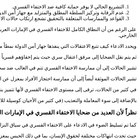
التشريع الحالي لا يوفر حماية كافية ضد الاختفاء القسري.
عدم الرقابة وتركيز السلطة المطلق والمتزايد مع جهاز أمن الدولة(SSA) التي ساهمت في ثقافة الإفلات من ال
القواعد والممارسات المتعلقة بالتحقيق تشجع ارتكاب حالات الاخ
على الرغم من أن النطاق الكامل للاختفاء القسري في الإمارات العربي
الخارجي.
ويحدد الادعاء كيف تتبع الاعتقالات التي ينفذها جهاز أمن الدولة نمطاً
ثم يتم نقل الضحايا إلى مرفق اعتقال سري حيث يتم إخفاؤهم قسرياً ف
تشير الحالات إلى أن ممارسة الاختفاء القسري تتم في الغالب ضد سجنا
تشير الحالات الموثقة أيضاً إلى أن ممارسة احتجاز الأفراد بمعزل عن ا
في كثير من الحالات، ترقى إلى مستوى الاختفاء القسري لأنها تتميز ب
بالإضافة إلى سوء المعاملة والتعذيب (في كثير من الأحيان كوسيلة ل
نظراً لأن العديد من ضحايا الاختفاء القسري في الإمارات ال
كما تم تسليط الضوء في الادعاء على الاختفاء القسري في سياق النزاع 
حيث تحدث انتهاكات مختلفة لحقوق الإنسان، بما في ذلك الحبس بمعزل