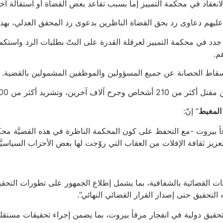
انعقاد في محكمة التمييز إما بسبب تقاعد بعض القضاة أو استقالة آخ
 عليهم دعاوى رد بحق القضاة الناظرين بدعوى رد المحقق العدلي، به
ة جدد في محكمة التمييز لعرقلة القدرة على البتّ بطلبات الرد واستك
م.
سقاط الحصانة عن جميع المسؤولين والموظفين المشمولين بالقضية.
المغبط
” إنّ:
بيروت -مع التحفظ على كون المحكمة الناظرة في هذه القضيَّة محكمة 
يز ثقافة الإفلات من العقاب التي روّجت لها بعض الأحزاب السياسيَّ
ات القضائية بالشفافية، بما يشمل إطلاع الجمهور على تطورات التحقيق
حقيق حتى إصدار القرار القضائي النهائي”.
ق دولية في انفجار مرفأ بيروت، بما يضمن إجراء تحقيقات مستقلة وع