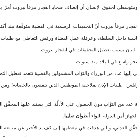
ومتوسطي لحقوق الإنسان أن إنصاف صحايا انفجار مرفأ بيروت أمرًا ب
نفجار مرفأ بيروت أنّ التحقيقات الرسمية في القضية متوقّفة منذ أك
سية داخل السلطة، وعرقلة عمل القضاة ورفض التعاطي مع طلبات الا
لبنان بسبب تعطيل التحقيقات في انفجار بيروت.
نحو واسع في البلاد منذ سنوات.
إليها عدد من الوزراء والنوّاب المشمولين بالقضية تتعمد تعطيل التح
س- طلبات الإذن بملاحقة الموظفين الذين يتمتعون بالحصانة؛ ومن ذلك ق
دد من النوَّاب دون الحصول على الأدلَّة التي يستند عليها المحقِّق ال
هاز أمن الدولة اللواء
أنطوان صليبا
.