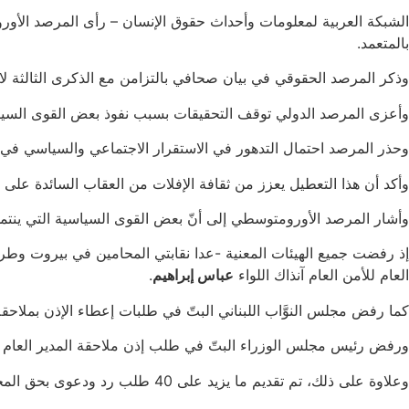
الشبكة العربية لمعلومات وأحداث حقوق الإنسان – رأى المرصد الأور
بالمتعمد.
وذكر المرصد الحقوقي في بيان صحافي بالتزامن مع الذكرى الثالثة لا
وأعزى المرصد الدولي توقف التحقيقات بسبب نفوذ بعض القوى السيا
وحذر المرصد احتمال التدهور في الاستقرار الاجتماعي والسياسي في 
وأكد أن هذا التعطيل يعزز من ثقافة الإفلات من العقاب السائدة على 
وأشار المرصد الأورومتوسطي إلى أنّ بعض القوى السياسية التي ينتمي 
إذ رفضت جميع الهيئات المعنية -عدا نقابتي المحامين في بيروت وطرابل
العام للأمن العام آنذاك اللواء
عباس إبراهيم
.
كما رفض مجلس النوَّاب اللبناني البتّ في طلبات إعطاء الإذن بملاحقة ع
ورفض رئيس مجلس الوزراء البتّ في طلب إذن ملاحقة المدير العام لج
وعلاوة على ذلك، تم تقديم ما يزيد على 40 طلب رد ودعوى بحق المحقِّق العدلي، والتي هدفت في معظمها إلى كف يد الأخير عن متابعة التحقيق.