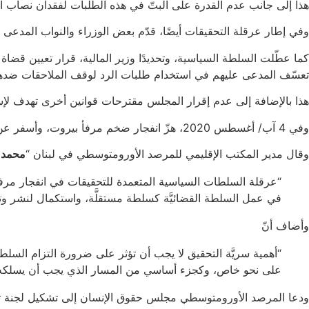
هذا إلى جانب عدم القدرة على البتّ في هذه الطلبات لفقدان نصاب ال
وفي إطار عرقلة التحقيقات أيضًا، قدّم بعض الوزراء والنواب المدعى
كما عطّلت السلطة السياسية، وتحديدًا وزير المالية، قرار تعيين قضا
تعسّف المدعى عليهم في استخدام طلبات الرد لوقف الملاحقات ضده
هذا بالإضافة إلى عدم إقرار المجلس مقترحات قوانين أخرى تهدف لإ
وفي 4 آب/ أغسطس 2020، هزّ انفجار ضخم مرفأ بيروت، وأسفر عن مقتل أكثر من 210 أشخاص وجرح آلاف آخرين، وتشريد أكثر من 300 ألف من السكان، وتضرر نحو 60 ألف وحدة سكنية.
وقال مدير المكتب الإقليمي للمرصد الأورومتوسطي في لبنان “
محمد 
“عرقلة السلطات السياسية المتعمدة للتحقيقات في انفجار مرفأ 
في عمل السلطة القضائيَّة كسلطة مستقلَّة، واستكمال لنشر وتعز
وأضاف أنّ
“أهمية سريَّة التحقيق لا يجب أن تؤثر على ضرورة التزام السلط
على نحو خاص، وكجزء أساسي من المسار الذي يجب أن يسلكه الت
ودعا المرصد الأورومتوسطي مجلس حقوق الإنسان إلى تشكيل لجنة تحقي