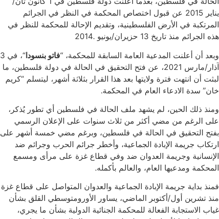
الحالة في فلسطين، بعدما أعلنت دولة فلسطين في 1 كانون ثان/
يناير 2015 عن قبول اختصاص المحكمة في النظر في الجرائم
المرتكبة في الأرض الفلسطينية، وتقديم الإحالة للمحكمة للنظر في
هذه الجرائم منذ تاريخ 13 حزيران/يونيو .2014
وبعد أن أعلنت المدعية العامة السابقة للمحكمة، “
فاتو بنسودا
“، في 3
آذار/مارس 2021، عن فتح التحقيق في الحالة في دولة فلسطين، ما
لبثت أن انتهت فترة ولايتها بعد هذا القرار بثلاثة أشهر، ليتسلم “كريم
خان” سدة الادعاء العام في المحكمة.
ومنذ ذلك الحين، لم يشهد ملف الحالة في فلسطين أي تطور يُذكر،
على الرغم من مضي أكثر من ثلاث سنوات على الإعلان الرسمي
بفتح التحقيق في الحالة في فلسطين، وبرغم مضي خمسة أشهر على
ارتكاب جريمة الإبادة الجماعية، وأخطر جرائم الحرب وجرائم ضد
الإنسانية وجريمة العدوان ضد وفي قطاع غزة على مرأى ومسمع
المحكمة ومدعيها العام، والعالم بأكمله.
فمنذ بداية جريمة الإبادة الجماعية والعدوان المتواصل على قطاع غزة
منذ تشرين أول/أكتوبر الماضي، يساور الأورومتوسطي القلق بشأن
غياب الاستجابة الفعالة للمحكمة الجنائية الدولية بشأن ما يجري،