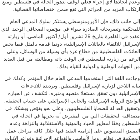
وعدم اتخاذها لأي إجراء فعلي لوقف تدهور الحالة في فلسطين ومنع
ارتكاب المزيد من الجرائم التي تقع ضمن اختصاصاتها القضائية.
إلى جانب ذلك، فإن الأورومتوسطي يستنكر سلوك المدعي العام
للمحكمة وتصريحاته الصادرة سواء في مؤتمره الصحافي الوحيد الذي
عقده في القاهرة بتاريخ 29 تشرين أول/ أكتوبر الماضي، أو زيارته
لإسرائيل للالتقاء بالعائلات الإسرائيلية، دونما قيامه بالمثل فيما يخص
العائلات الفلسطينية من قطاع غزة بأي وسيلة من الوسائل، وعلى
الرغم من زيارته لفلسطين في الوقت ذاته ومطالبته من قبل العديد
من الجهات الوطنية والدولية للقيام بذلك.
وجاءت اللغة التي استخدمها المدعي العام خلال المؤتمر وكذلك في
بيانه اللاحق لزيارته لإسرائيل وفلسطين، وترديده للادعاءات
الإسرائيلية دون تحقق مستغلا منصبه ومنبره، لتكشف عن انحيازه
الواضح للرواية الإسرائيلية والجانب الإسرائيلي على حساب الحقيقة،
وتحقيق العدالة للضحايا الفلسطينيين، وعلى نحو يقوّض ويشكك في
مصداقية التحقيقات التي من المفترض أنه يجريها في الحالة في
فلسطين وفقًا لمعايير الحياد والمهنية والاستقلالية والنزاهة وعدم
التمييز، المنصوص على إلزامية التقيد فيها خلال كافة مراحل عمل
المحكمة في نظام روما الأساسي والقواعد الإجرائية وقواعد الإثبات