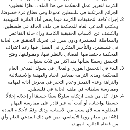
اللازمة لتعزيز عمل المحكمة في هذا الملف، نظرًا لخطورة
الجرائم المرتكبة في فلسطين عمومًا،وفي قطاع غزة خصوصًا.
​إجراء كافة التحقيقات اللازمة فيما يخص أداء الدائرة التمهيدية
ومكتب المدعي العام للمحكمة في ملف الحالة في فلسطين،
والكشف عن الأسباب الحقيقية الكامنة وراء حالة التقاعس
والمماطلة المستمرة ودون مبرر في تحريك التحقيق في الحالة
في فلسطين، والتأخير المتكرر في الفصل فيها رغم اعتراف
المحكمة باختصاصها القضائي بالنظر فيها، ومقبوليتها، وفتح
التحقيق رسميًا بشأنها منذ أكثر من ثلاث سنوات.
​البدء في التحقيق الفوري والفعال في سلوك المدعي العام
للمحكمة ومدى التزامه بمعايير الحياد والمهنية والاستقلالية
والنزاهة وعدم التمييز وعدم التحيز في معرض أدائه لمهامه
وممارسة سلطاته في ملف الحالة في فلسطين.
​عزل كل من يثبت ارتكابه سلوكًا سيئًا جسيمًا أو إخلاله إخلالًا
جسيمًا بواجباته، أو أثبت أنه غير قادر على ممارسة المهام
المطلوبة منه لأي سبب من الأسباب، وذلك وفقًا لأحكام المادة
(46) من نظام روما الأساسي، بمن في ذلك المدعي العام وأي
من قضاة الدائرة التمهيدية.