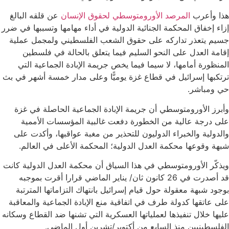
هذا وأعرب
المرصد الأورومتوسطي لحقوق الإنسان
عن قلقه البالغ
إزاء إخفاق المحكمة الجنائية الدولية في أداء مهامها وتسببها في ضرر
جسيم يتعذر تداركه على حقوق الشعب الفلسطيني ولمجمل عملية
إقامة العدل على النحو السليم فيما يتعلق بالحالة في فلسطين
المنظورة أمامها، لا سيما فيما يخص جريمة الإبادة الجماعية التي
ترتكبها إسرائيل في قطاع غزة يوميًّا وعلى مدار خمسة أشهر في بث
حي ومباشر.
وأبرز الأورومتوسطي أن جريمة الإبادة الجماعية الحاصلة في غزة
على درجة عالية من الخطورة دفعت غالبية المؤسسات الأممية
والدولية والخبراء الدوليون للتحذير من مغبة عواقبها، وأكدت على
شبهة وقوعها محكمة العدل الدولية؛ المحكمة الأعلى في العالم.
ويذكّر الأورومتوسطي في هذا السياق أن محكمة العدل الدولية كانت
قد أصدرت في 26 كانون ثان/ يناير الماضي قرارا أقرت بموجبه
بوجود شبهة معقولة حول قيام إسرائيل بانتهاك التزاماتها المترتبة
على عاتقها كدولة طرف في اتفاقية منع الإبادة الجماعية والمعاقبة
عليها خلال تنفيذها لعملياتها العسكرية التي تشنها ضد القطاع وسكانه
الفلسطينيين منذ السابع من أكتوبر/تشرين أول الماضي.