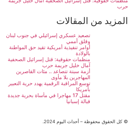
منظمات حقوقية: قتل إسرائيل الصحفية آمال خليل جريمة
حرب
المزيد من المقالات
تصعيد عسكري إسرائيلي في جنوب لبنان
وقلق أممي
أوامر تنفيذية أمريكية تقيد حق المواطنة
بالولادة
منظمات حقوقية: قتل إسرائيل الصحفية
آمال خليل جريمة حرب
أزمة سبتة تتصاعد .. مئات القاصرين
المهاجرين بلا مأوى
توسع المراقبة الرقمية يهدد حرية التعبير
بأمريكا
مقتل 17 مهاجرا في مأساة بحرية جديدة
قبالة إسبانيا
© كل الحقوق محفوظة – أحداث اليوم 2024.