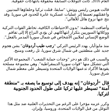
العام 2016. كانت التوغلات السابقة محفوفة بانتهاكات حقوقية.
قالت هيومن رايتس ووتش: “سابقا، قتلت تركيا وحلفاؤها المدنيين
واعقتلتهم تعسفا إثر عمليات عسكرية عابرة للحدود في سوريا. وقد
نتج عنها نزوح هائل للأهالي”.
وأضافت المنظمة: “بدون الاحتياطات الكافية، تخاطر القوات التركية
ووكلائها السوريين بتكرار انتهاكاتهم. لن يؤدي النزاع إلا إلى تفاقم
الوضع الإنساني لملايين الأشخاص في شمال سوريا المدمر بالفعل”.
منذ مايو/أيار، يهدد الرئيس التركي “
رجب طيب أردوغان
” بشن هجوم
جديد على منطقتين في شمال شرق سوريا، تل رفعت ومنبج.
والسبب في ذلك هو دحر “وحدات حماية الشعب”، المجموعة الأكبر
التي تتشكل منها “قوات سوريا الديمقراطية”. وهي مجموعة مسلحة
يقودها الأكراد تدعمها الولايات المتحدة وتسيطر على معظم شمال
شرق سوريا.
قال “
أردوغان
” إنه يهدف إلى توسيع ما يصفه بـ “منطقة
آمنة” تسيطر عليها تركيا على طول الحدود الجنوبية
لتركيا.
وكرر عزمه مؤخرا على الرغم من التحذيرات العلنية ضد مثل هذا
التوغل من قبل الولايات المتحدة، وروسيا، وإيران.