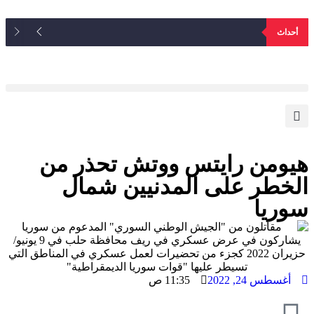
أحداث
هيومن رايتس ووتش تحذر من
الخطر على المدنيين شمال
سوريا
أغسطس 24, 2022
11:35 ص