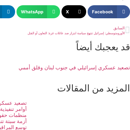
WhatsApp
X
Facebook
السابق
الأورومتوسطي: إسرائيل تنتهج سياسة ابتزاز ضد عائلات غزة: التعاون أو القتل
قد يعجبك أيضاً
تصعيد عسكري إسرائيلي في جنوب لبنان وقلق أممي
المزيد من المقالات
تصعيد عسكري
أوامر تنفيذية
منظمات حقوق
أزمة سبتة تت
توسع المراقبة