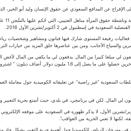
مدافع السعودي عن حقوق الإنسان وليد أبو الخير، الذي يقضي عقوبة بالسَّجن 15
وأكدت أن
ة في إسطنبول في 2 أكتوبر/تشرين الأول 2018.
رين والسياح الأجانب. ومن بين عناصرها خلق المزيد من خيارات التر
أمريكي مقابل عرض واحد في 8 أكتوبر/تشرين الأول، لكن الفنانين الآخري
 السلطات السعودية “غير راضية” عن تعليقاته الكوميدية حول معاملة الع
ون لي المال. لكن في برنامجي، في بلدي، حيث أتمتع بحرية التعبير و
ار، الذي يشارك في العرض الرئيسي في المهرجان في 6 أكتوبر/تشرين الأول، لا يذكر ظهوره في السعودي
قة، لكنها لا تعني الحرية من العواقب”.
كين في مهرجان الرياض للكوميديا حول أهمية حرية التعبير بشكل حاد 