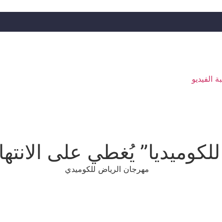
ة الفيديو
لكوميديا” يُغطي على الانته