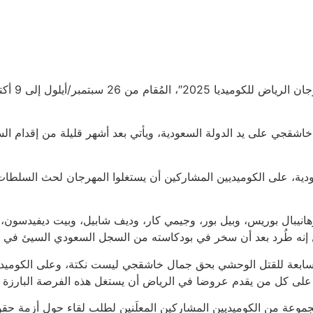
قالت “هيو
 خاشقجي على يد الدولة السعودية، ويأتي بعد أشهر قليلة من إقدا
ة، على الكوميديين المشاركين أن يستغلوا المهرجان لحث السلطات 
نيبال بوريس، وبيل بور، وجيمي كار، وديف شابيل، وبيت ديفيدسون، و
ل إنه طُرد بعد أن سخر في بودكاسته من السجل السعودي السيئ في ح
ابعة للقتل الوحشي بحق جمال خاشقجي ليست نكتة، وعلى الكوميديين 
 على كل من يقدم عروضا في الرياض أن يستغل هذه الفرصة البارزة لل