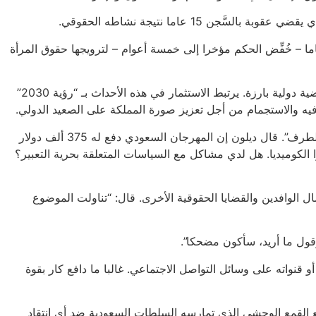
 عاما نتيجة نشاطه الحقوقي.
 على الفنانين أيضا المطالبة بالإفراج عن مدربة اللياقة البدنية وناشطة حقوق المرأة مناهل العتيبي، التي حُكم عليها بالسَّجن 11 عاما – خُفِّض الحكم مؤخرا إلى خمسة أعوام – لترويجها حقوق المرأة
حكومة ولي العهد الأمير محمد بن سلمان نظّمت وموّلت بشكل حثيث فعاليات رفيعة المستوى شارك فيها فنانون ومشاهير وشخصيات رياضية دولية بارزة. يرتبط الاستثمار في هذه الأحداث بـ “رؤية 2030”
فيه والاستجمام من أجل تعزيز صورة المملكة على الصعيد الدولي.
قال ديلون في بودكاسته يوم 30 أغسطس/آب: “أنا أفعل هذا لأنهم يدفعون لي مبلغا كبيرا من المال. يدفعون لي ما يكفي من المال لأغض الطرف”. قال ديلون إن المهرجان السعودي دفع له 375 ألف دولار
ن حصلوا على ما يصل إلى 1.6 مليون دولار. أضاف ديلون: ” اشتروا الكوميديا. هل لدي مشاكل مع السياسات المتعلقة بحرية التعبير؟
مال الوافدين والقضايا الحقوقية الأخرى. قال: “تناولت الموضوع
قول ما أريد، سأكون مضحكا”.
ة على موقعه الإلكتروني أو قنواته على وسائل التواصل الاجتماعي. غالبا ما دافع كار بقوة
مع القمع الوحشي الذي تمارسه السلطات السعودية ضد أي انتقاد