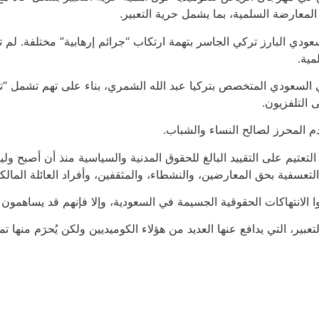
السعودي البارز تركي الجاسر بتهمة ارتكاب “جرائم إرهابية” مختلفة.
مية.
محلل السياسي السعودي المتخصص بتركيا عبد الله الشمري، بناء على تهم تش
التلفزيون.
م المحرز لصالح النساء والشباب.
عسفية بحق المعارضين، والنشطاء، والمثقفين، وأفراد العائلة المالكة
ا الانتهاكات الحقوقية الجسيمة في السعودية، وإلا فإنهم قد يساهم
عبير، التي يدافع عنها العديد من هؤلاء الكوميديين ولكن يُحرَم منها ت