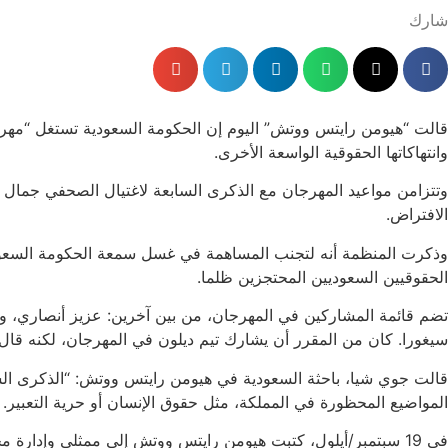
شارك
وانتهاكاتها الحقوقية الواسعة الأخرى.
وتتزامن مواعيد المهرجان مع الذكرى السابعة لاغتيال الصحفي جمال
الافتراض.
وذكرت المنظمة أنه لتجنب المساهمة في غسل سمعة الحكومة السعودي
الحقوقيين السعوديين المحتجزين ظلما.
تضم قائمة المشاركين في المهرجان، من بين آخرين: عزيز أنصاري، وها
سيغورا. كان من المقرر أن يشارك تيم ديلون في المهرجان، لكنه قا
قالت جوي شيا، باحثة السعودية في هيومن رايتس ووتش: “الذكرى الس
المواضيع المحظورة في المملكة، مثل حقوق الإنسان أو حرية التعبير.
في 19 سبتمبر/أيلول، كتبت هيومن رايتس ووتش إلى ممثلي وإدارة مجموعة من الكوميديين المشاركين المعلَنين لطلب لقاء حول أزمة حقوق الإنسان في السعودية. لم يرد الممثلون والإدارة.