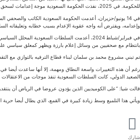
للحكومة. في 2025، نفذت الحكومة السعودية موجة إعدامات لسحق المعارضة السلمية، بما يشمل حرية التعبير.
في 14 يونيو/حزيران، أعدمت الحكومة السعودية الكاتب والصحفي 
وإعدامه، ويفترض أنه واجه عقوبة الإعدام بسبب خطابه وتعليقاته السل
في فبراير/شباﻄ 2024، أعدمت السلطات السعودية ال
بانتظام مع صحفيين من وسائل إعلام بارزة ويظهر كمعلق سياسي على 
تم تبني مشروع محمد بن سلمان لبناء قطاع الترفيه بالتوازي مع التقد
الصعيد الدولي، كانت السلطات السعودية تنفذ موجات من الاعتقالات الت
قالت شيا: “على الكوميديين الذين يؤدون عروضا في الرياض أن ينتقدو
ويأتي هذا التلميع وسط زيادة كبيرة في القمع، الذي يطال أيضا حرية الت
شارك