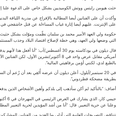
حثت هيومن رايتس ووتش الكوميديين بشكل خاص على الدعوة علنا إلى الإفراج عن ال
على الإنترنت. عليهم أيضا إثارة غياب المساءلة عن قتل خاشقجي في القنصلية السعودي
التي وضعها ولي العهد، وهي خطة لإصلاح اقتصاد البلاد وجذب المستثم
بالطبع لدي، لكنني أؤمن برفاهيتي المالية”.
في 20 سبتمبر/أيلول، أعلن ديلون أن عرضه أُلغِي بعد أن زُعم أن
بطريقة مضحكة فطردوني”.
أضاف: “بالتأكيد لم أكن سأذهب إلى بلدكم وأهين الأشخاص الذين يدفع
جيمي ك
وعلنا عن حرية التعبير. قال: “أنا من أشد المؤيدين لحرية التعبير المطل
تتناقض التصريحات العلنية التي أدلى بها العديد من الفنانين المشار