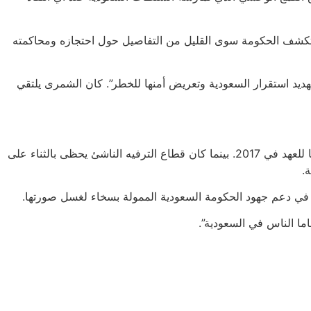
 لم تكشف الحكومة سوى القليل من التفاصيل حول احتجازه ومحاكمته
مل “تهديد استقرار السعودية وتعريض أمنها للخطر”. كان الشمرى يلتقي
رغم أن هذه التغييرات واسعة النطاق ومهمة، إلا أنها ساعدت أيضا في التعتيم على التقييد البالغ للحقوق المدنية والسياسية منذ أن أصبح وليا للعهد في 2017. بينما كان قطاع الترفيه الناشئ يحظى بالثناء على
.
ون في دعم جهود الحكومة السعودية الممولة بسخاء لغسل صورتها.
ماما الناس في السعودية”.