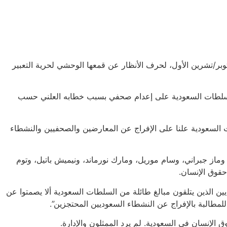
من رايتس ووتش” اليوم إن الحكومة السعودية تستغل “مهرجان الرياض للكوميديا 2025″، المُقام من 26 سبتمبر/أيلول إلى 9 أكتوبر/تشرين الأول، لحرف الأنظار عن قمعها الوحشي لحرية التعبير
م السلطات السعودية على إعدام صحفي بسبب خطابه العلني حسب
السعودية علنا على الإفراج عن المعارضين والصحفيين والنشطاء
ماز جبراني، وسام موريل، ومارك نورماند، ونيميش باتيل، وتوم
قوق الإنسان.
الذين يتلقون مبالغ طائلة من السلطات السعودية ألا يصمتوا عن
مطالبة بالإفراج عن النشطاء السعوديين المحتجزين”.