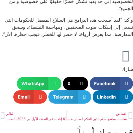
للخصوصية إلى حد بعيد تشكل خطرًا حقيقيًا على خصوصية وأمن
الجميع”.
وأكد: “لقد أصبحت هذه البرامج هي السلاح المفضل للحكومات التي
تسعى إلى إسكات صوت الصحفيين، ومهاجمة النشطاء، وسحق
المعارضة، مما يعرض أرواحًا لا حصر لها للخطر. فيجب حظرها الآن”.
شارك
WhatsApp
X
Facebook
Email
Telegram
LinkedIn
السابق
التالي
منظمات مجتمع مدني تدين الحكم الصادر بحق الأكاديمي والباحث المصري باتريك جورج زكي
61 إعداماً في النصف الأول من 2023: السعودية مصرّة على القتل
قد يعجبك أيضاً