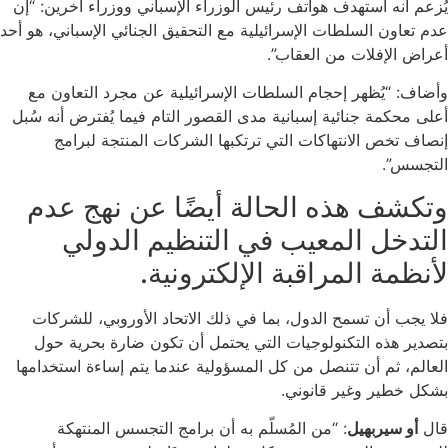
يُزعم أنه استهدف هواتف رئيس الوزراء الإسباني ووزراء آخرين: “إن
عدم تعاون السلطات الإسرائيلية مع التحقيق الجنائي الإسباني، هو أحد
أعراض الإفلات من العقاب”.
وأضاف: “يُظهر إحجام السلطات الإسرائيلية عن مجرد التعاون مع
أعلى محكمة جنائية إسبانية مدى القصور التام فيما يُفترض أنه سُبل
إنصاف تخص الانتهاكات التي ترتكبها الشركات المنتجة لبرامج
التجسس”.
وتكشف هذه الحالة أيضًا عن نهج عدم
التدخل المعيب في التنظيم الدولي
لأنظمة المراقبة الإلكترونية.
فلا يجب أن تسمح الدول، بما في ذلك الاتحاد الأوروبي، للشركات
بتصدير هذه التكنولوجيات التي يحتمل أن تكون ضارة بحرية حول
العالم، ثم أن تتنصل من كل المسؤولية عندما يتم إساءة استخدامها
بشكل خطير وغير قانوني.
قال
أو سيربهيل
: “من المُسلّم به أن برامج التجسس المنتهكة