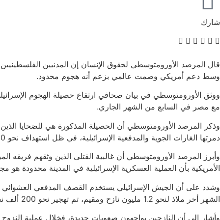
شارك
قال المرصد الأورومتوسطي لحقوق الإنسان إن المدنيين الفلسطينيين يدف
وسط دعم أمريكي وصمت عالمي بزعم أنه هجوم محدود.
مع مصر في السابع من الشهر الجاري.
وذكر المرصد الأورومتوسطي أن الحصيلة المذكورة هي للضحايا الذين
دمرتها الغارات الجوية والمدفعية الإسرائيلية، في ظل استهداف نحو 190 وحدة سكنية، العديد منها فوق رؤوس ساكنيها، الأمر الذي أدى إلى ارتفاع أعداد الضحايا في صفوف الأطفال والنساء.
وأبرز المرصد الأورومتوسطي أن غالبية القتلى الذين وثقهم فريقه ا
الأمريكية بأن العملية العسكرية الإسرائيلية في المدينة محدودة هو مج
وشدد على أن الجيش الإسرائيلي يستخدم القصف المدفعي العشوائي لل
الشهر أخر ملاذ لنحو 1.2 مليون نازح ومقيم، تم تهجير نحو 200 ألف نسمة منهم حتى الآن باتجاه غرب المدينة ومدينتي خانيونس ودير البلح المجاورتين.
وأشار إلى أن النازحين يواجهون صعوبات جديدة، فخلال عملية النزوح