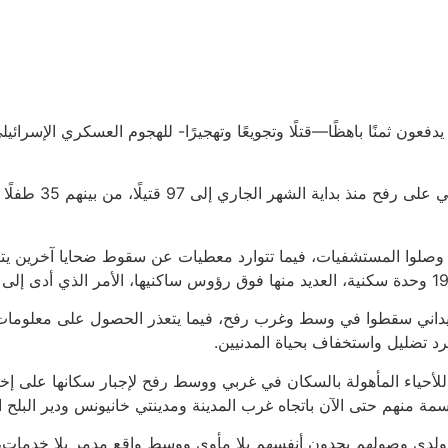
عون ثمنًا باهظًا—قتلًا وتجويعًا وتهجيرًا- للهجوم العسكري الإسرائي
 وصلوا المستشفيات، فيما تتوارد معطيات عن سقوط ضحايا آخرين يتع
لميداني سقطوا في وسط وغرب رفح، فيما يتعذر الحصول على معلومات 
رد تضليل واستخفاف بحياة المدنيين.
أحياء المأهولة بالسكان في غربي ووسط رفح لإجبار سكانها على إخل
 ولدى وصولهم يجدون أنفسهم بلا مأوى ووسط واقع مدمر بلا خدمات، خ