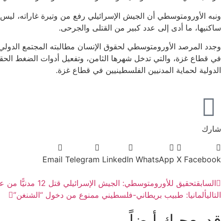
ونبه الأورومتوسطي أن الجيش الإسرائيلي رفع من وتيرة غاراته، ل
ساكنيها، ما أدى إلى عدد كبير من القتلى والجرحى.
وجدد المرصد الأورومتوسطي لحقوق الإنسان مطالبته المجتمع الدولي با
في قطاع غزة، والتي تدخل شهرها الثامن، وتفعيل أدوات الضغط الحقيق
الدولية لحماية المدنيين الفلسطينيين في قطاع غزة.
شارك
Email
Telegram
LinkedIn
WhatsApp
X
Facebook
السابق
تحقيق للأورومتوسطي: الجيش الإسرائيلي قتل 12 مدنيًّا من عائلة واحدة في غزة خلال نزوحهم دون مبرر
التالي
ألمانيا: طبيب بريطاني-فلسطيني ممنوع من دخول “الشنغن”
قد يعجبك أيضاً