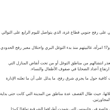
لي على رفح جنوبي قطاع غزة، الذي يتواصل لليوم الرابع على التوالي
ووثق الأورومتوسطي في بيان صحافي ارتفاع حصيلة الهجوم الإسرائيلي على رفح منذ بداية الشهر الجاري إلى 97 قتيلًا، من بينهم 35 طفلًا و17 امرأة، غالبيتهم منذ بدء التوغل البري واحتلال معبر رفح الحدودي
ذر انتشالهم من مناطق التوغل أو من تحت أنقاض المنازل التي
كافية حول ما يجري شرق رفح، ما يدلل على أن ما تعلنه الإدارة
ائها، حيث طال القصف عدة مناطق من المدينة التي كانت حتى بداية
اصة في خانيونس التي شهدت أطرافها الشرقية توافدًا كبيرًا