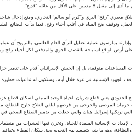
لى الأقل من عائلة “قديح”.
إغلاق معبري “رفح” البري و”كرم أبو سالم” التجاري، ومنع إدخال شاح
 وتوقف ضخ المياه في أغلب أحياء رفح، فيما بدأت البضائع القليلة
دارته يمارسون عملية تضليل للرأي العام العالمي، بالترويج أن عمل
 على أرض الواقع استباحة بالقصف الجوي والمدفعي لكل أحياء رفح ومبا
ت المساعدات متوقفة، بل إن الجيش الإسرائيلي أقدم على تدمير خزانا
وقف الجهود الإنسانية في غزة خلال أيام، وستكون له تداعيات خطير
 الحدودي يعني قطع شريان الحياة الوحيد المتبقي لسكان قطاع غزة، و
ذلك حرمان المرضى والجرحى من فرصهم لتلقي العلاج خارج القطاع،
لتي ترتكبها إسرائيل هناك والتي جعلت من تدمير القطاع الصحي في ال
 الإمدادات الإنسانية المنقذة للحياة، وتخزن فيها العشرات من منظمات 
نظافة، وهو ما ينذر بتصعيد نهج التجويع بحق سكان القطاع وتفاقم ان