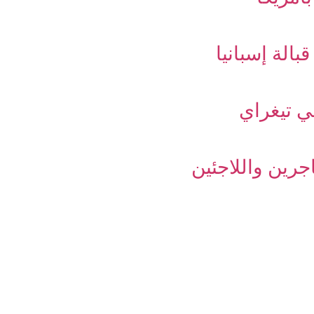
ي تيغراي
رين واللاجئين