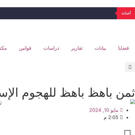
أحداث
قضايا
بيانات
تقارير
دراسات
قوانين
مكتب
ثمن باهظ باهظ للهجوم ال
مايو 10, 2024
2:05 م