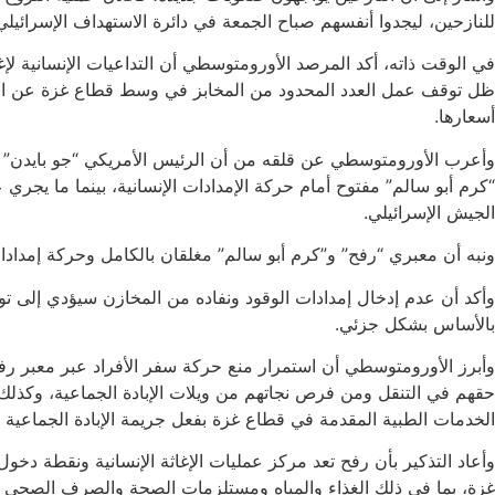
للنازحين، ليجدوا أنفسهم صباح الجمعة في دائرة الاستهداف الإسرائيلي ما أدى إلى مقتل 8 مدنيين ع
في الوقت ذاته، أكد المرصد الأورومتوسطي أن التداعيات الإنسانية ل
ظل توقف عمل العدد المحدود من المخابز في وسط قطاع غزة عن العمل،
أسعارها.
وأعرب الأورومتوسطي عن قلقه من أن الرئيس الأمريكي “جو بايدن” وإ
“كرم أبو سالم” مفتوح أمام حركة الإمدادات الإنسانية، بينما ما يجري
الجيش الإسرائيلي.
ونبه أن معبري “رفح” و”كرم أبو سالم” مغلقان بالكامل وحركة إمدادا
وأكد أن عدم إدخال إمدادات الوقود ونفاده من المخازن سيؤدي إلى ت
بالأساس بشكل جزئي.
وأبرز الأورومتوسطي أن استمرار منع حركة سفر الأفراد عبر معبر رفح
حقهم في التنقل ومن فرص نجاتهم من ويلات الإبادة الجماعية، وك
الخدمات الطبية المقدمة في قطاع غزة بفعل جريمة الإبادة الجماعية ا
وأعاد التذكير بأن رفح تعد مركز عمليات الإغاثة الإنسانية ونقطة دخول
غزة، بما في ذلك الغذاء والمياه ومستلزمات الصحة والصرف الصحي وال