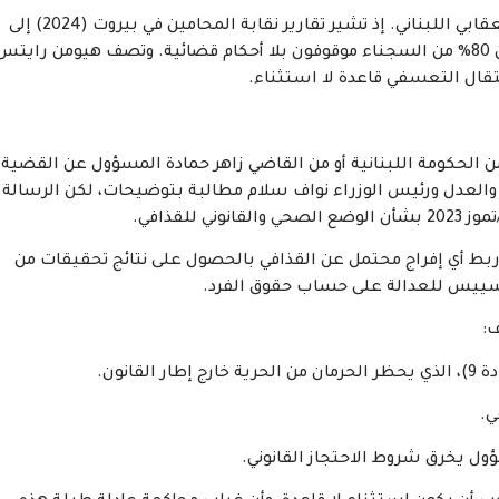
تأتي قضية القذافي في ظل أزمة أوسع يعانيها النظام العقابي اللبناني. إذ تشير تقارير نقابة المحامين في بيروت (2024) إلى
أن نسبة الإشغال في السجون تتجاوز 300%، وأن أكثر من 80% من السجناء موقوفون بلا أحكام قضائية. وتصف هيومن رايت
تقال التعسفي قاعدة لا استثناء.
 الحكومة اللبنانية أو من القاضي زاهر حمادة المسؤول عن القضية.
زيري الداخلية والعدل ورئيس الوزراء نواف سلام مطالبة بتوضيحات، لكن الرسالة
لقذافي.
 ربط أي إفراج محتمل عن القذافي بالحصول على نتائج تحقيقات من
تسييس للعدالة على حساب حقوق الفرد.
ف:
انون.
ول يخرق شروط الاحتجاز القانوني.