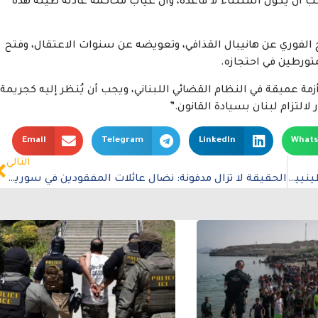
 أن يكون استثناء لا قاعدة، وأن غياب محاكمة عادلة طيلة هذه
 الفوري عن هانيبال القذافي، وتعويضه عن سنوات الاعتقال، وفتح
تورطين في احتجازه.
ة عميقة في النظام القضائي اللبناني، ويجب أن يُنظر إليه كجريمة
 لالتزام لبنان بسيادة القانون.”
Email
Telegram
LinkedIn
What
التالي
نداء عاجل من أجل الإجلاء الطبي للصحفيين الفلسطينيين المصابين في غزة
الحقيقة لا تزال مدفونة: نضال عائلات المفقودين في سوريا بعد سقوط الأسد