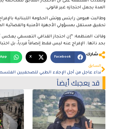
وشددت المنظمة على أن الاحتجاز السابق للمحاكمة يجب
المدة يجعل احتجازه غير قانوني.
وطالبت هيومن رايتس ووتش الحكومة اللبنانية بالإفراج
تحقيق مستقل بمسؤولي الأجهزة الأمنية والقضائية الم
وقالت المنظمة: “إن احتجاز القذافي التعسفي يعكس أزم
بحد ذاتها. الإفراج عنه ليس فقط إنصافاً فردياً، بل اختبار
شارك
sApp
X
Facebook
السابق
قد يعجبك أيضاً