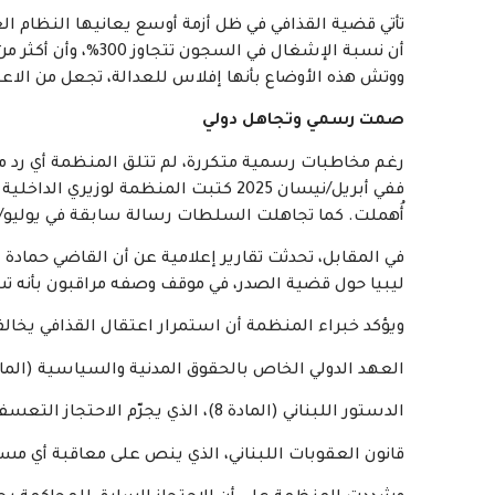
ووتش هذه الأوضاع بأنها إفلاس للعدالة، تجعل من الاع
صمت رسمي وتجاهل دولي
رغم مخاطبات رسمية متكررة، لم تتلق المنظمة أي رد من
ففي أبريل/نيسان 2025 كتبت المنظمة لو
أُهملت. كما تجاهلت السلطات رسالة سابقة في يوليو/تموز 2023 بشأن الوضع الصحي والقانوني ل
في المقابل، تحدثت تقارير إعلامية عن أن القاضي حمادة
ليبيا حول قضية الصدر، في موقف وصفه مراقبون بأنه 
ويؤكد خبراء المنظمة أن استمرار اعتقال القذافي يخال
العهد الدولي الخاص بالحقوق المدنية والسياسية (المادة 9)، الذي يحظر الحرمان من الحرية خارج إطار الق
الدستور اللبناني (المادة 8)، الذي يجرّم الاحتجاز التعسفي.
قانون العقوبات اللبناني، الذي ينص على معاقبة أي مسؤ