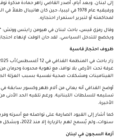
إلى لبنان. وبعد أيام، أصدر القاضي زاهر حمادة مذكرة
ورفيقيه عام 1978 في ليبيا، حين كان هانيبال 
لمحاكمته أو لتبرير استمرار احتجازه.
وقال رمزي قيس، باحث لبنان في هيومن رايتس ووتش: “قض
ويخضع للتدخل السياسي. لقد حان الوقت لإنهاء احتجازه
ظروف احتجاز قاسية
غرفة تحت الأرض بلا نوافذ، مع تهوية محدودة وحرمان 
الفيتامينات ومشكلات صحية نفسية بسبب العزلة الط
أوضح القذافي أنه يعاني من آلام ظهر وكسور سابقة في
تسليمه للسلطات اللبنانية. ورغم تلقيه الحد الأدنى من
الأخيرة.
كما أشار إلى القيود الصارمة على تواصله مع أسرته وفري
سنوات، ولم يُسمح لهم بالزيارة إلا منذ 2022، وبشكل محدود وغير منتظم.
أزمة السجون في لبنان