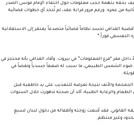
 توقيف بحقه بتهمة حجب معلومات حول اختفاء الإمام موسى الصدر
طفلاً في الثانية من عمره. ورغم مرور قرابة عقد، لم تُتخذ أي خطوات قضائية
ية القذافي تجسد نظاماً قضائياً متصدعاً يفتقر إلى الاستقلالية
 التعسفي فوراً.”
زار باحث في المنظمة القذافي في 12 أغسطس/آب 2025 داخل مقر “فرع المعلومات” في بيروت. وأفاد القذافي بأنه محتجز في
من ضوء الشمس الطبيعي، ما سبب له ضعفاً جسدياً ونقصاً في
ويلة.
 الجمجمة والأنف نتيجة تعرضه للتعذيب على يد خاطفيه قبل
 الطعام والرعاية الطبية، أكد أن صحته تدهورت خلال السنوات
قه القانوني. فقد مُنعت زوجته وأطفاله من دخول لبنان لسبع