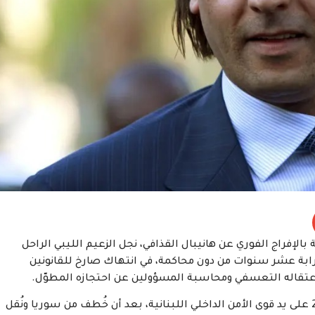
فراج الفوري عن هانيبال القذافي، نجل الزعيم الليبي الراحل
قرابة عشر سنوات من دون محاكمة، في انتهاك صارخ للقانونين
اعتقاله التعسفي ومحاسبة المسؤولين عن احتجازه المطوّل.
وقد اعتُقل هانيبال القذافي في ديسمبر/كانون الأول 2015 على يد قوى الأمن الداخلي اللبنانية، بعد أن خُطف من سوريا ونُقل