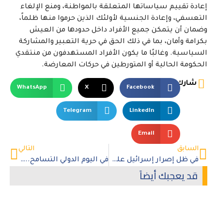
إعادة تقييم سياساتها المتعلقة بالمواطنة، ومنع الإلغاء
التعسفي، وإعادة الجنسية لأولئك الذين حرموا منها ظلماً،
وضمان أن يتمكن جميع الأفراد داخل حدودها من العيش
بكرامة وأمان، بما في ذلك الحق في حرية التعبير والمشاركة
السياسية. وغالبًا ما يكون الأفراد المستهدفون من منتقدي
الحكومة الحالية أو المتورطين في حركات المعارضة.
شارك
WhatsApp
X
Facebook
Telegram
LinkedIn
Email
السابق
التالي
في ظل إصرار إسرائيل على استخدام التجويع كسلاح.. الأورومتوسطي يطالب بإعلان المجاعة رسميًّا في شمال غزة
في اليوم الدولي التسامح.. معتقلو الإمارات ضحية دولة “التسامح” الإماراتية
قد يعجبك أيضاً