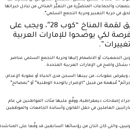
ات والجماعات المتضرِّرة من التغيُّر المناخي من تبادل خبراتها
حق في حرية التعبير وحرية التجمع السلمي”.
وتابعت: “يمهِّد مؤتمر بون الطريق لقمة المناخ “كوب 28″، ويجب على
صة لكي يوضّحوا للإمارات العربية
غييرات”.
كوين الجمعيات أو الانضمام إليها وحرية التجمع السلمي عناصر
ة بشكل واضح في الإمارات العربية المتحدة.
ات”، ويفرض عقوبات، من بينها السجن مدى الحياة أو عقوبة الإعدام،
رائم” مُبهمة من قبيل “الإضرار بالوحدة الوطنية” أو “بمصالح”
إجراء إصلاحات ديمقراطية، ووقَّع عليها مئات المواطنين في عام
اراتيين العاملين في حقل القانون وأساتذة الجامعات والموظفين
نيين، والتي كان اثنان من رؤسائها السابقين قد وقَّعا على المناشدة