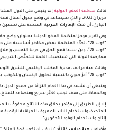
قالت
منظمة العفو الدولية
الجاري، أن تحثَّ الإمارات العربية المتحدة على تحسين
وفي تقرير موجز لمنظمة العفو الدولية بعنوان: وضع حقو
“كوب 28”، تحدِّد المنظمة بعض مخاطر أساسية على 
“كوب 28″، ومن بينها قمع الحق في حرية التعبير، و
معارضة الدولة التي تستضيف القمة للتخلُّص التدريجي 
وقالت هبة مرايف، مديرة المكتب الإقليمي للشرق الأوس
“كوب 28″ أمرٌ حيوي بالنسبة لحقوق الإنسان وللكوكب بشكل عام.
وينبغي أن نشهد في هذا العام التزامًا من جميع الدول ب
وبالحفاظ على هدف تجنب تغيُّر سريع ومتصاعد للمناخ.
إلا إن الطريق إلى مؤتمر يحقق هذه النتائج محفوفٌ بالمخا
المتحدة، واستخدام البلاد المعروف للمراقبة الرقمية 
إنتاج واستخدام الوقود الأحفوري”.
وأضافت
هبة مرايف