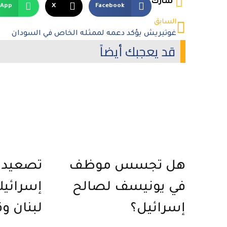
شارك
sApp
X
Facebook
السابق
غوتيريش يؤكد دعمه لممثله الخاص في السودان
قد يعجبك أيضاً
هل تجسس موظف
تصعيد 
في يونيسف لصالح
إسرائيل
إسرائيل؟
لبنان و