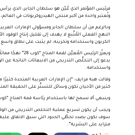
فرئيس المؤتمر الذي عُيّن هو سلطان الجابر، الذي يرأ
وتُعتبر واحدة من أكبر منتجي الهيدروكربونات في العالم
وبالرغم من أن سلطان الجابر ومسؤولي الإمارات العربية ا
النهج الفعلي المُتَّبع لا يهدف إلى تقليل إنتاج الوقود ا
الكربون واستخدامه وتخزينه، لم يثبت على نطاق واسع أنها
ويعزّز الرئيس المُع
يدعو إلى التخلُّص التدريجي من الانبعاثات الناتجة عن ال
واستخدامه.
وقالت هبة مرايف: “إن الإمارات العربية المتحدة كثيرًا
كثير من الأحيان تكون وسائل للتستُّر على الحقيقة المتمث
وينبغي ألا نسمح لها باستخدام رئاسة قمة المناخ “كوب 28” في تعزيز النهج نفسه على المستوى العال
سوف نكون بصدد تخطّي الحدود التي سبق الاتفاق عليها بش
متزايد على البشرية”.