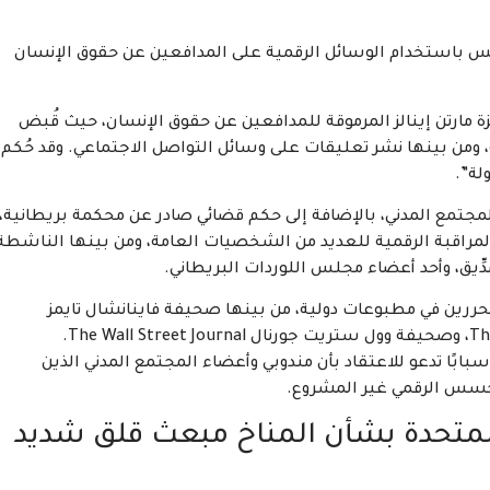
 باستخدام الوسائل الرقمية على المدافعين عن حقوق الإنسان
ة مارتن إينالز المرموقة للمدافعين عن حقوق الإنسان، حيث قُبض
ه السلمية، ومن بينها نشر تعليقات على وسائل التواصل الاجتماعي. وقد حُكم
مع المدني، بالإضافة إلى حكم قضائي صادر عن محكمة بريطانية،
 المراقبة الرقمية للعديد من الشخصيات العامة، ومن بينها الناشطة
دِّيق، وأحد أعضاء مجلس اللوردات البريطاني.
 ومحررين في مطبوعات دولية، من بينها صحيفة فاينانشال تايمز
Financial Times، ومجلة ذي إيكونوميست The Economist، وصحيفة وول ستريت جورنال The Wall Street Journal.
سبابًا تدعو للاعتقاد بأن مندوبي وأعضاء المجتمع المدني الذين
المتحدة بشأن المناخ مبعث قلق شديد