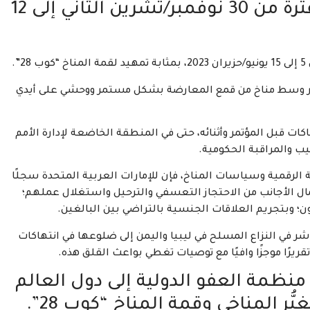
سوف تُعقد القمة في دبي في الفترة من 30 نوفمبر/تشرين الثاني إلى 12
.
اضي، عُقدت قمة المناخ “كوب 27” في مصر وسط مناخ من قمع المعارضة بشكل مستمر ووحشي على أيدي
ات قبل المؤتمر وأثنائه، حتى في المنطقة الخاضعة لإدارة الأمم
يب والمراقبة الحكومية.
بة الرقمية وسياسات المناخ، فإن للإمارات العربية المتحدة سجلًا
ال الأجانب من الاحتجاز التعسفي والترحيل واستغلال عملهم؛
ون؛ وبتجريم العلاقات الجنسية بالتراضي بين البالغين.
اشر في النزاع المسلح في ليبيا واليمن إلى ضلوعها في انتهاكات
ريرًا موجزًا وافيًا مع توصيات تغطي بواعث القلق هذه.
منظمة العفو الدولية إلى دول العالم
ّر المناخي وقمة المناخ “كوب 28”.