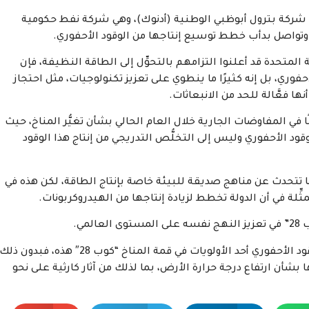
س شركة بترول أبوظبي الوطنية (أدنوك)، وهي شركة نفط حكومية
، وتواصل بدأب خطط توسيع إنتاجها من الوقود الأحفوري.
لمتحدة قد أعلنوا التزامهم بالتحوِّل إلى الطاقة النظيفة، فإن
لأحفوري، بل إنه كثيرًا ما ينطوي على تعزيز تكنولوجيات، مثل احتجاز
 فعَّالة للحد من الانبعاثات.
يَّن لقمة المناخ “كوب 28” نهجًا مماثلًا في المفاوضات الجارية خلال العام الحالي بشأن تغيُّر المناخ، حيث
وقود الأحفوري وليس إلى التخلُّص التدريجي من إنتاج هذا الوقود
 ما تتحدث عن مناهج صديقة للبيئة خاصة بإنتاج الطاقة، لكن هذه في
ِّلة في أن الدولة تخطط لزيادة إنتاجها من الهيدروكربونات.
مي.
ويجب أن يكون تسريع عملية التخلص التدريجي من الوقود الأحفوري أحد الأولويات في قمة المناخ “كوب 28″ هذه، فبدون ذلك
أن ارتفاع درجة حرارة الأرض، بما لذلك من آثار كارثية على نحو