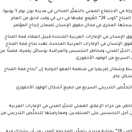
إنه ينبغي على الدول المشاركة في الاجتماع المعني بالتغيُّر المناخي في مدينة بون يوم 5 يونيو/
حزيران 2023، والذي سيساعد في وضع جدول أعمال قمة المناخ “كوب 28” المُزمع عقدها في دبي في وقت لاحق من العام
 سجلها المخزي في مجال حقوق الإنسان لضمان إنجاح المؤتمر.
ق الإنسان في الإمارات العربية المتحدة قبيل انعقاد قمة المناخ
حقوق الإنسان في الإمارات العربية المتحدة، تهدد نجاح قمة المناخ
إغلاق الحيّز المدني، ومخاطر التجسس والمراقبة بوسائل رقمية، فضلًا عن
السريع من الوقود الأحفوري.
ط وشمال إفريقيا في منظمة العفو الدولية إن “نجاح قمة المناخ
التخلُّص التدريجي السريع من جميع أشكال الوقود الأحفوري
طر، من جراء الإغلاق الفعلي للحيّز المدني في الإمارات العربية
من أجل التجسس على المنتقدين، ومعارضتها للتخلُّص التدريجي من
قائلةً: “ينبغي أن تكون قمة المناخ “كوب 28” بمثابة منتدى يتمكّن المجتمع المدني من أن يشارك فيه