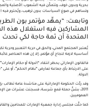
بحرية وبدون خوف، وتتمكّن فيه الشعوب الأصلية والمجتمع
وتساهم في صوغ السياسات بدون ترهيب، ويُحترم فيه ال
المشاركين فيه استغلال هذه الفر
المتحدة أن ثمة حاجة لكي تحدث ت
يُعتبر المجتمع المدني، والحق في حرية التعبير وحرية ت
أساسية لازمة لنجاح أي مؤتمر، إلا إن هذه العناصر غائب
فالقانون الإماراتي يحظر انتقاد “الدولة أو حكام الإمار
على الارتباط بأي جماعة تعارض “نظام الحكم”، أو على “ج
الدولة.
وقد ردَّت الحكومة الإماراتية على مناشدة عامة تطالب ب
2011، بشنِّ حملة قمع شرسة، فسجنت عشرات من الإم
العموميين.
كما حلَّت مجلس إدارة جمعية الإمارات للمحامين والقانو