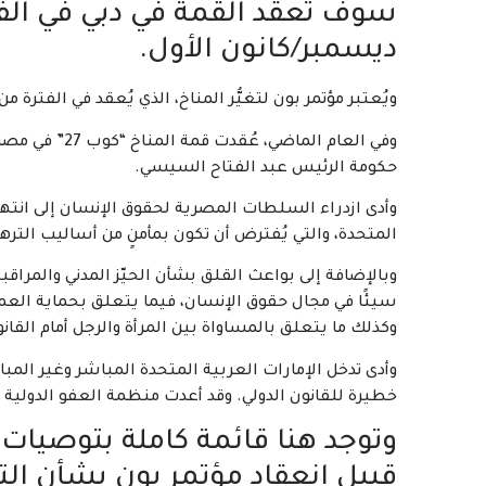
ديسمبر/كانون الأول.
ويُعتبر مؤتمر بون لتغيُّر المناخ، الذي يُعقد في الفترة من 5 إلى 15 يونيو/حزيران 2023، بمثابة تمهيد لقمة المناخ “كوب 28”
وفي العام الم
حكومة الرئيس عبد الفتاح السيسي.
وأدى ازدراء السلطات المصرية لحقوق الإنسان إلى انتهاك
المتحدة، والتي يُفترض أن تكون بمأمنٍ من أساليب التره
وبالإضافة إلى بواعث القلق بشأن الحيّز المدني والمراق
سيئًا في مجال حقوق الإنسان، فيما يتعلق بحماية العم
وكذلك ما يتعلق بالمساواة بين المرأة والرجل أمام القان
وأدى تدخل الإمارات العربية المتحدة المباشر وغير المب
خطيرة للقانون الدولي. وقد أعدت منظمة العفو الدولية تق
وتوجد هنا قائمة كاملة بتوصيات 
قبيل انعقاد مؤتمر بون بشأن التغيُ