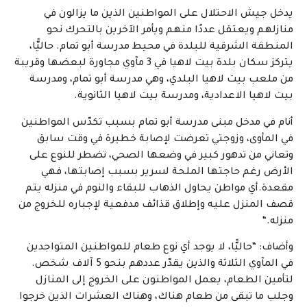
يدخل جيش الاحتلال على المواطنين الذين ما يزالون في
منازلهم ويعتقل عددًا منهم ويأمر الآخرين بالتحرك نحو
المنطقة الشرقية للبلدة في محيط مدرسة أبو تمام. حاليًّا،
يتركز سكان بلدة بيت لاهيا في 3 مآوي مجاورة لبعضها وقريبة
من ملعب بيت لاهيا البلدي، وهي مدرسة أبو تمام، ومدرسة
بيت لاهيا الاعدادية، ومدرسة بيت لاهيا الثانوية.
أنام في مدخل مبنى مدرسة أبو تمام بسبب تكدّس المواطنين
في المأوى، وزوجتي تعرضت لإصابة خطيرة في وقت سابق
وتعاني من تدهور كبير في وضعها الصحي، تضطر للنوع على
الأرض رغم حاجتها الملحة لسرير بسبب إصابتها، فهي
مقعدة.أي مواطن يحاول الذهاب للبقاء والنوم في منزله يتم
قصف المنزل عليه وإطلاق قذائف مدفعية لإجباره للخروج من
منزله
.
“
وأضاف: “حاليًّا، لا يوجد أي نوع طعام للمواطنين المتواجدين
في المآوي الثلاثة والذين يقدّر عددهم بنحو 5 آلاف شخص.
لتأمين الطعام، يعمل المواطنون على الخروج إلى المنازل
وجلب ما تبقى من طعام هناك، وهناك العشرات الذين خرجوا