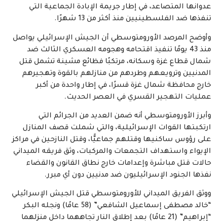
عدوانها المتصاعد، في إطار جريمة الإبادة الجماعية التي
تنفذها ضد الفلسطينيين منذ أكثر من 13 شهرًا
.
وأوضح المرصد الأورومتوسطي أن الجيش الإسرائيلي يواصل
منذ 43 يومًا تنفيذ اقتحامه وهجومه العسكري الثالث ضد
شمال قطاع غزة وسكانه، مرتكبًا فظائع مشينة تشمل قتل
المدنيين وترويعهم وطردهم من منازلهم بالقوة وتهجيرهم
خارج محافظة شمال غزة قسرًا، في إطار واحدة من أكبر
عمليات التهجير القسري في العصر الحديث
.
وأبرز الأورومتوسطي أنه ضمن العديد من الجرائم التي
ارتكبتها القوات الإسرائيلية، والتي شملت قصف المنازل
على رؤوس ساكنيها وقتلهم جماعيًّا، وقتل النازحين في مراكز
الإيواء واستهداف التجمعات والمركبات، وثق فريقه الميداني
حالات قتل مباشرة وإعدامات خارج نطاق القانون والقضاء
نفذها الجنود الإسرائيليون ضد مدنيين دون أي مبرر
.
ووثق الفريق الميداني للأورومتوسطي قتل الجيش الإسرائيلي
“خالد مصطفى إسماعيل الشافعي” (58 عامًا) ونجله البكر
“إبراهيم” (21 عامًا) بعد إطلاق النار تجاههما داخل منزلهما