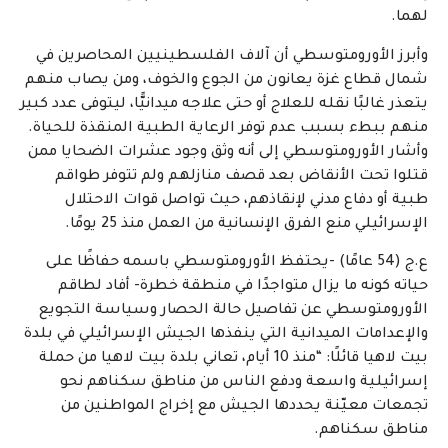
لهما.
وأبرز الأورومتوسطي أن آلاف الفلسطينيين المحاصرين في
شمال قطاع غزة يعانون من الجوع والخوف، ومن يصاب منهم
يتعذر غالبًا نقله للعلاج أو حتى علاجه ميدانيًّا، ليتوفى عدد كبير
منهم ببطء بسبب عدم توفر الرعاية الطبية المنقذة للحياة.
وأشار الأورومتوسطي إلى أنه وثق وجود عشرات الضحايا ممن
قتلوا تحت الأنقاض بعد قصف منازلهم ولم تتوفر طواقم
طبية أو دفاع مدني لإنقاذهم، حيث تواصل قوات الاحتلال
الإسرائيلي منع الفرق الإنسانية من العمل منذ 25 يومًا
.
ع.ج (54 عامًا) -يحتفظ الأورومتوسطي باسمه حفاظًا على
حياته كونه ما يزال متواجدًا في منطقة خطرة- أفاد لطاقم
الأورومتوسطي عن تفاصيل حالة الحصار وسياسة التجويع
والإعدامات الميدانية التي ينفذها الجيش الإسرائيلي في بلدة
بيت لاهيا قائلًا: “منذ 10 أيام، تعاني بلدة بيت لاهيا من حملة
إسرائيلية واسعة ودفع الناس من مناطق سكناهم نحو
تجمعات معيّنة يحددها الجيش مع إخراج المواطنين من
مناطق سكناهم.