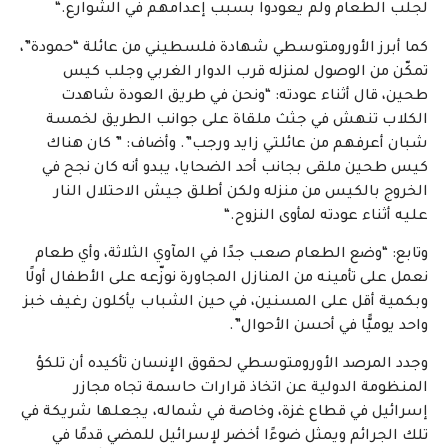
لجلب الطعام ولم يعودوا بسبب إعدامهم في الشوارع
.
“
كما أبرز الأورومتوسطي شهادة فلسطيني من عائلة “حمودة”،
تمكّن من الوصول لمنزله قرب الدوار الغربي وجلب كيس
طحين، قال أثناء عودته: “ونحن في طريق العودة شاهدت
الكلاب تنهش في جثث ملقاة على جوانب الطريق لخمسة
شبان أعرفهم من عائلتي زايد ورجب”. وأضاف: ” كان هناك
كيس طحين ملقى بجانب أحد الضحايا، يبدو أنه كان نجح في
الخروج بالكيس من منزله ولكن أطلق جيش الاحتلال النار
عليه أثناء عودته لمأوى النزوح
“.
وتابع: “وضع الطعام صعب جدًا في المآوي الثلاثة، وأي طعام
نعمل على تأمينه من المنازل المجاورة نوزّعه على الأطفال أولًا
وبكمية أقل على المسنين، في حين الشباب يأكلون رغيف خبز
واحد يوميًّا في أحسن الأحوال”
.
وجدد المرصد الأورومتوسطي لحقوق الإنسان تأكيده أن تلكؤ
المنظومة الدولية عن اتخاذ قرارات حاسمة تجاه مجازر
إسرائيل في قطاع غزة، وخاصة في شماله، يجعلها شريكة في
تلك الجرائم ويمثل ضوءًا أخضر لإسرائيل للمضي قدمًا في