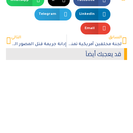
WhatsApp
X
Facebook
Telegram
LinkedIn
Email
السابق
التالي
لجنة محلفين أمريكية تمنح 42 مليون دولار لـ 3 عراقيين ضحايا أبو غريب
إدانة جريمة قتل المصور الصحفي “أحمد أبو شريعة” في قصف إسرائيلي على غزة
قد يعجبك أيضاً