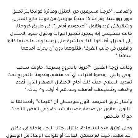
وأضافت: “خرجنا مسرعين من المنزل وطائرة كوادكابتر تحلق
فوق رؤوسنا، وقرابة 15 جنديًا موزعين من حولنا خارج المنزل،
وشقيقتي تردد وتقول “أعدموهم أمامي”. في طريق خروجنا،
قالت شقيقتي إنه بمجرد تفجير البوابة ودخول جنود الاحتلال
إلى المنزل، أطلقوا النار مباشرة على زوجها وابنها حينما كانوا
واقفين في جانب الغرفة، قتلوهما دون أن يحرك أحدهما
ساكنًا
.
“
وقالت زوجة القتيل: “أمرونا بالخروج بسرعة، حاولت سحب
زوجي وابني. رفضوا اقتراب أي أحد منهم، وهدودنا بالخروج تحت
تهديد السلاح. حدث ذلك أمام الأطفال الصغار الذين أعدم
والدهم وشقيقهم أمامهم وعددهم 4 أولاد و4 بنات
.
“
وأشار فريق المرصد الأورومتوسطي أن “هيفاء” وأطفالها ما
يزالون يعانون من صدمة عصبية شديدة، وهي ترفض التحدث
مع أي شخص.
وحتى توثيق هذه الشهادة، ما تزال جثتا الرجل ونجله في مكان
إعدامهما، حيث لم تتمكن العائلة أو طواقم الإنقاذ من الوصول