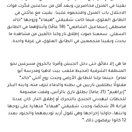
بقينا في المنزل محاصرين، وبعد أقل من ساعتين فجّرت قوات
الاحتلال باب المنزل واقتحموه علينا. بقيت مع عائلتي في
الطابق العلوي، فيما كانت شقيقتي “هيفاء” وزوجها “خالد
مصطفى إسماعيل الشافعي” (58 عامًا) وأبناؤهما في الطابق
السفلي. سمعنا صوت إطلاق نار وكنا خائفين من مشاهدة ما
يحدث وبقينا متجمعين في الطابق العلوي، في غرفة واحدة.
ما هي إلا دقائق حتى دخل الجيش وأمرنا بالخروج مسرعين نحو
المنطقة الشرقية (محيط ملعب بيت لاهيا ومدرسة أبو
تمام). حينما نزلنا للطابق الأرضي وجدت زوج أختي “خالد”
مقتولًا بطلقين ناريين في بطنه والدماء تنزف منه، وابنه البكر
“إبراهيم” (21 عاما) بطلق ناري بالرأس، وقفت مصدومة
للحظات ليهددني الجندي بالتحرك أو إطلاق النار. كان عددنا
قرابة 26 شخصًا، وجدت شقيقتي “هيفاء” منهارة على زوجها
وابنها، حاولنا إخراجها وهي تقول أريد توديعهما والجنود بعدد
12 كانوا يرفضون ذلك
.
”