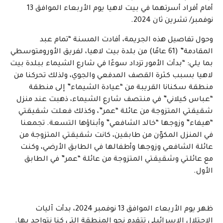
أمام أفراد أسرتهما في بيت لاهيا يوم الأربعاء الموافق 13
نوفمبر/ تشرين ثان 2024
.
وحول تفاصيل هذه الجريمة، أفادت المسنة “تمام عبد
المقادمة” (61 عامًا) من بلدة بيت لاهيا، لفريق الأورومتوسطي
بما يلي: “بدأت الأمور تزداد سوءًا في شارع الشيماء ببلدة بيت
لاهيا بسبب كثرة القصف المدفعي والجوي، ولذلك تحركنا من
منطقة سكنانا القريبة من “عيادة الشيماء” إلى منطقة
“عباس كيلاني” في منتصف شارع الشيماء، ذهبت عند منزل
شقيقتي المتزوجة من عائلة “عمر”، وكذلك فعلت شقيقتي
“هيفاء” وزوجها “خالد الشافعي” وأبناؤها التسعة. تجمعنا
في المنزل المكوّن من طابقين، كانت شقيقتي المتزوجة من
عائلة الشافعي وزوجها وأطفالها في الطابق الأرضي، وكنت
مع عائلتي وشقيقتي المتزوجة من عائلة “عمر” في الطابق
الأول.
ظهر يوم الأربعاء الموافق 13 نوفمبر 2024، بدأت آليات
الاحتلال الإسرائيلي تتقدم نحو المنطقة التي كنا نتواجد بها.