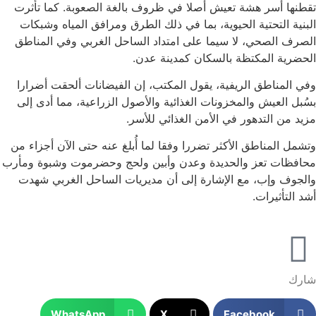
تقطنها أسر هشة تعيش أصلا في ظروف بالغة الصعوبة. كما تأثرت
البنية التحتية الحيوية، بما في ذلك الطرق ومرافق المياه وشبكات
الصرف الصحي، لا سيما على امتداد الساحل الغربي وفي المناطق
الحضرية المكتظة بالسكان كمدينة عدن.
وفي المناطق الريفية، يقول المكتب، إن الفيضانات ألحقت أضرارا
بسُبل العيش والمخزونات الغذائية والأصول الزراعية، مما أدى إلى
مزيد من التدهور في الأمن الغذائي للأسر.
وتشمل المناطق الأكثر تضررا وفقا لما أُبلغ عنه حتى الآن أجزاء من
محافظات تعز والحديدة وعدن وأبين ولحج وحضرموت وشبوة ومأرب
والجوف وإب، مع الإشارة إلى أن مديريات الساحل الغربي شهدت
أشد التأثيرات.
شارك
WhatsApp
X
Facebook