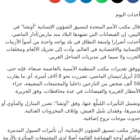
أحداث اليوم
قال مكتب الأمم المتحدة لتنسيق الشؤون الإنسانية “أوتشا” في
اليمن، إن الفيضانات التي تشهدها البلاد منذ مارس/آذار الماضي،
أحدثت أضرارا واسعة النطاق في بلد يواجه واحدة من أسوأ الأزمات
الإنسانية والاقتصادية في العالم، وأدت إلى تحريك الألغام ومخلفات
الحرب ولا سيما في مديريات الساحل الغربي.
ووفق تقديرات مكتب المنظمة الأممية بالعاصمة صنعاء، فإنه حتى
20 أبريل/نيسان الماضي، تضررت نحو 8 آلاف أسرة، أي ما يقارب
56 ألف شخص من النازحين داخليا والمجتمعات المضيفة، جراء
الأمطار الغزيرة والفيضانات في عدة محافظات، وفق الجزيرة.
وتشمل التأثيرات المُبلَّغ عنها، وفق “أوتشا”: تضرر المنازل والمآوي أو
تدميرها، وفقدان سُبل العيش، وإتلاف المخزونات الغذائية.
حدوث موجات نزوح إضافية.
وقدّر مكتب تنسيق الشؤون الإنسانية، أن تأثيرات السيول المدمرة
ستُفاقم أوجه الهشاشة القائمة أصلا لدى المجتمعات المتأثرة بالأزمة