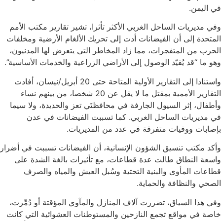
في اليمن.
وفي مديريات الساحل الغربي الأكثر تأثرا، تشير تقارير مكتب الأمم
المتحدة إلى أن الفيضانات أدت إلى تحريك الألغام الأرضية ومخلفات
الحرب من المتفجرات، مما زاد المخاطر التي يتعرض لها المدنيون،
وهو ما “قد يُقيّد الوصول إلى الأراضي الزراعية والخدمات الأساسية”.
واستنادا إلى التقارير الأولية المتاحة حتى 20 أبريل/نيسان، أفادت
التقارير الأممية بمقتل ما لا يقل عن 20 شخصا، من بينهم نساء
وأطفال، إثر السيول الجارفة في محافظتَي تعز والحديدة، ولا سيما
في مديريات الساحل الغربي. كما تسببت الفيضانات في عدن
بإصابات ووفيات متفرقة في عدد من المديريات.
وأكد مكتب تنسيق الشؤون الإنسانية، أن الفيضانات تسببت في أضرار
واسعة النطاق طالت عدة قطاعات، مع تأثيرات بالغة الشدة على
قطاعات المأوى والبنية التحتية وسُبل العيش والمياه والصرف
الصحي والنظافة والحماية.
وفي هذا السياق، تضررت آلاف المنازل والمآوي المؤقتة أو دُمِّرت،
خاصة في مواقع تجمع النازحين والمستوطنات العشوائية التي كانت