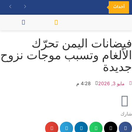
أحداث
مكتبة الفيديو
فيضانات اليمن تحرّك
الألغام وتسبب موجات نزوح
جديدة
مايو 3, 2026
4:28 م
شارك