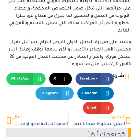
المحكمة الجنائية الدولية بالتحرك الفوري لمساءلة إسرائيل
على جرائمها التي تدخل ضمن اختصاص المحكمة، وإعطاء
الأولوية في العمل والتحقيق لما يجري في قطاع غزة نظرا
لخطورة الجرائم المرتكبة هناك التي تمس بالسلم والأمن في
العالم.
وشدد على ضرورة التدخل الدولي لفرض التزام إسرائيل بقرار
مجلس الأمن الصادر بالأمس، والذي يلزمها بوقف إطلاق النار
بشكل فوري، والقرار الصادر عن محكمة العدل الدولية في 26
كانون ثان/يناير، على حد سواء.
شارك
WhatsApp
X
Facebook
Telegram
LinkedIn
Email
السابق
التالي
اليمن: سقوط ضحايا بتفجير جماعة الحوثي منازل مدنيين
العفو الدولية تدعو لوقف إطلاق نار مستدام للتخفيف من المعاناة الجماعية في غزة
قد يعجبك أيضاً