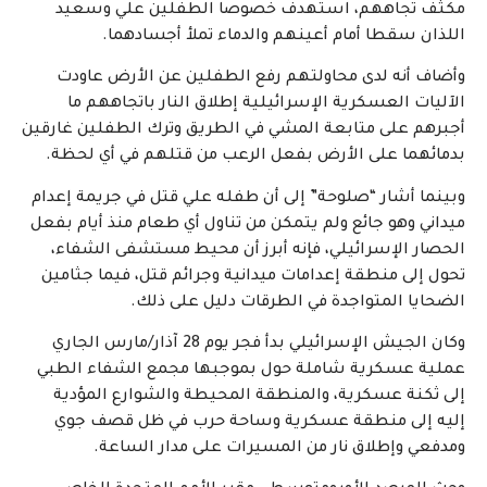
مكثف تجاههم، استهدف خصوصا الطفلين علي وسعيد
اللذان سقطا أمام أعينهم والدماء تملأ أجسادهما.
وأضاف أنه لدى محاولتهم رفع الطفلين عن الأرض عاودت
الآليات العسكرية الإسرائيلية إطلاق النار باتجاههم ما
أجبرهم على متابعة المشي في الطريق وترك الطفلين غارقين
بدمائهما على الأرض بفعل الرعب من قتلهم في أي لحظة.
وبينما أشار “صلوحة” إلى أن طفله علي قتل في جريمة إعدام
ميداني وهو جائع ولم يتمكن من تناول أي طعام منذ أيام بفعل
الحصار الإسرائيلي، فإنه أبرز أن محيط مستشفى الشفاء،
تحول إلى منطقة إعدامات ميدانية وجرائم قتل، فيما جثامين
الضحايا المتواجدة في الطرقات دليل على ذلك.
وكان الجيش الإسرائيلي بدأ فجر يوم 28 آذار/مارس الجاري
عملية عسكرية شاملة حول بموجبها مجمع الشفاء الطبي
إلى ثكنة عسكرية، والمنطقة المحيطة والشوارع المؤدية
إليه إلى منطقة عسكرية وساحة حرب في ظل قصف جوي
ومدفعي وإطلاق نار من المسيرات على مدار الساعة.