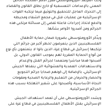
وحث المرصد الأورومتوسطي مقرر الأمم المتحدة الخاص
المعني بالإعدامات التعسفية أو خارج نطاق القانون والقضاء
إلى التحرك العاجل للتحقيق والتوثيق فيما ترتكبه القوات
الإسرائيلية من عمليات قتل في مجمع الشفاء ومحيطه
والدفع لاتخاذ إجراءات فاعلة تفضي إلى مسائلة مرتكبي هذه
الجرائم ومن أصدروا الأوامر بشأنها.
ويذّكر الأورومتوسطي بضرورة ضمان حماية الأطفال
الفلسطينيين الذين يتعرضون لخطر أكبر من جرائم التي
ترتكبها إسرائيل في قطاع غزة، الذين باتوا لا يتمتعون بأي نوع
من أنواع الحماية المقررة لهم بموجب القانون الدولي، بل
أصبحوا هدفا مباشرا ومتعمدا لجرائم القتل والإعدام
والاستهدافات العمدية والعشوائية التي ينفذها الجيش
الإسرائيلي، بالإضافة إلى كونهم ضحايا جرائم التجويع
والحصار والحرمان من التعليم والرعاية الصحية ومقومات
النجاة الأساسية، وأصبحوا على شفير التهلكة بسبب هذه
الجرائم الإسرائيلية.
ويشدد الأورومتوسطي على أن تعمد استهداف الجيش
الإسرائيلي بقتل الأطفال الفلسطينيين في قطاع غزة على