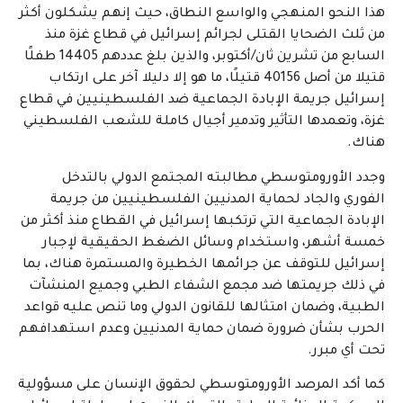
هذا النحو المنهجي والواسع النطاق، حيث إنهم يشكلون أكثر
من ثلث الضحايا القتلى لجرائم إسرائيل في قطاع غزة منذ
السابع من تشرين ثان/أكتوبر، والذين بلغ عددهم 14405 طفلًا
قتيلا من أصل 40156 قتيلًا، ما هو إلا دليلا آخر على ارتكاب
إسرائيل جريمة الإبادة الجماعية ضد الفلسطينيين في قطاع
غزة، وتعمدها التأثير وتدمير أجيال كاملة للشعب الفلسطيني
هناك.
وجدد الأورومتوسطي مطالبته المجتمع الدولي بالتدخل
الفوري والجاد لحماية المدنيين الفلسطينيين من جريمة
الإبادة الجماعية التي ترتكبها إسرائيل في القطاع منذ أكثر من
خمسة أشهر، واستخدام وسائل الضغط الحقيقية لإجبار
إسرائيل للتوقف عن جرائمها الخطيرة والمستمرة هناك، بما
في ذلك جريمتها ضد مجمع الشفاء الطبي وجميع المنشآت
الطبية، وضمان امتثالها للقانون الدولي وما تنص عليه قواعد
الحرب بشأن ضرورة ضمان حماية المدنيين وعدم استهدافهم
تحت أي مبرر.
كما أكد المرصد الأورومتوسطي لحقوق الإنسان على مسؤولية