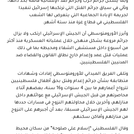
وبما يشكل جرائم حرب وجرائم ضد الإنسانية قائمة بحد ذاتها،
وتأتي في سياق جرائم القتل التي ترتكبها إسرائيل تنفيذا
لجريمة الإبادة الجماعية التي يتعرض لها الشعب
الفلسطيني في قطاع غزة منذ ستة أشهر.
وأبرز الأورومتوسطي أن الجيش الإسرائيلي ارتكب ولا يزال
جرائم مروعة بشكل منهجي خلال عملياته العسكرية منذ أكثر
من أسبوع داخل مستشفى الشفاء ومحيطه بما في ذلك
عمليات قتل عمد وإعدام خارج نطاق القانون والقضاء ضد
المدنيين الفلسطينيين.
وتلقى الفريق الميداني للأورومتوسطي إفادات وشهادات
متطابقة بشأن جرائم إعدام وقتل بحق أطفال فلسطينيين
تترواح أعمارهم ما بين 4 سنوات و16 سنة، بعضهم أثناء
محاصرتهم من قبل الجيش الإسرائيلي مع عوائلهم داخل
منازلهم، وآخرين خلال محاولتهم النزوح في مسارات حددها
لهم الجيش الإسرائيلي مسبقا، بعد أن أجبرهم على النزوح
من منازلهم وأماكن سكنهم.
وقال الفلسطيني “إسلام علي صلوحة” من سكان محيط