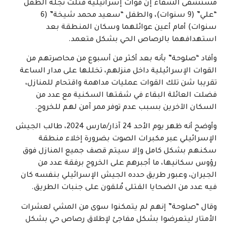
مستشفى الشفاء إن قوات إسرائيلية قتلت نجله الطفل
“علي” (9 سنوات)، والطفل “سعيد محمد شيخة” (6
سنوات) أمام أعين عوائلهما وسكان المنطقة بعد
استهدافهما بالرصاص الحي بشكل متعمد.
وأفاد “صلوحة” بأنه بعد أكثر من أسبوع من محاصرتهم من
القوات الإسرائيلية داخل منزلهم، تخللها على مدار الساعة
تقريبا شن تلك القوات عمليات مداهمة واقتحام للمنازل،
فضلت العائلة البقاء في شقتها السكنية مع عدد من
السكان الآخرين بسبب عدم توفر ممر آمن لهم للخروج.
وأوضح أنه ظهر يوم الأحد 24 آذار/مارس 2024، طالب الجيش
الإسرائيلي عبر مكبرات الصوت بضرورة إخلاء منطقة
سكنهم بشكل كامل وإلا سيتم قصف جميع المنازل فوق
رؤوس سكانيها، ما أجبرهم على الخروج برفقة عدد من
الجيران، وعبور طريق حدده الجيش الإسرائيلي بنفسه كان
فيه عدد من الضحايا القتلى مُلقون على جنبات الطريق.
وقال “صلوحة” إنهم لم يتمكنوا سوى من المشي لعشرات
الأمتار ليتعرضوا بشكل مفاجئ لإطلاق رصاص حي بشكل