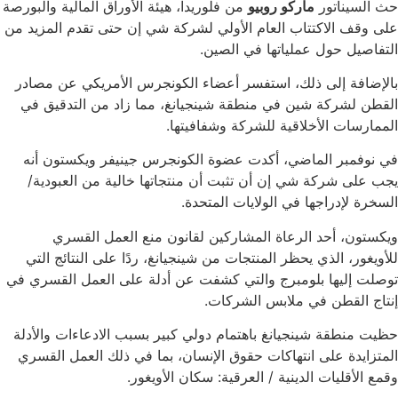
حث السيناتور
ماركو روبيو
من فلوريدا، هيئة الأوراق المالية والبورصة
على وقف الاكتتاب العام الأولي لشركة شي إن حتى تقدم المزيد من
التفاصيل حول عملياتها في الصين.
بالإضافة إلى ذلك، استفسر أعضاء الكونجرس الأمريكي عن مصادر
القطن لشركة شين في منطقة شينجيانغ، مما زاد من التدقيق في
الممارسات الأخلاقية للشركة وشفافيتها.
في نوفمبر الماضي، أكدت عضوة الكونجرس جينيفر ويكستون أنه
يجب على شركة شي إن أن تثبت أن منتجاتها خالية من العبودية/
السخرة لإدراجها في الولايات المتحدة.
ويكستون، أحد الرعاة المشاركين لقانون منع العمل القسري
للأويغور، الذي يحظر المنتجات من شينجيانغ، ردًا على النتائج التي
توصلت إليها بلومبرج والتي كشفت عن أدلة على العمل القسري في
إنتاج القطن في ملابس الشركات.
حظيت منطقة شينجيانغ باهتمام دولي كبير بسبب الادعاءات والأدلة
المتزايدة على انتهاكات حقوق الإنسان، بما في ذلك العمل القسري
وقمع الأقليات الدينية / العرقية: سكان الأويغور.