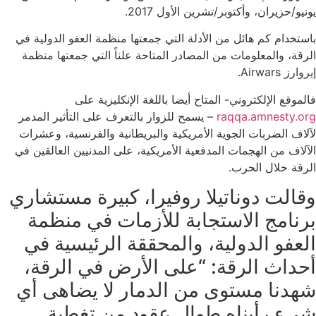
يونيو/حزيران، وأكتوبر/تشرين الأول 2017.
باستخدام كم هائل من الأدلة التي جمعتها منظمة العفو الدولية في
الرقة، والمعلومات من المصادر المتاحة علناً التي جمعتها منظمة
إيروارز Airwars.
فالموقع الإلكتروني- المتاح أيضا باللغة الإنكليزية على
raqqa.amnesty.org
– يسمح للزوار بالتعرف على التأثير المدمر
لآلاف الضربات الجوية الأمريكية والبريطانية والفرنسية، وعشرات
الآلاف من الهجمات المدفعية الأمريكية، على المدنيين العالقين في
الرقة خلال الحرب.
وقالت دوناتيلا روفيرا، كبيرة مستشاري
برنامج الاستجابة للأزمات في منظمة
العفو الدولية، والمحققة الرئيسية في
أحداث الرقة: “على الأرض في الرقة،
شهدنا مستوى من الدمار لا يضاهى أي
شيء رأيناه طوال عقود من تغطية