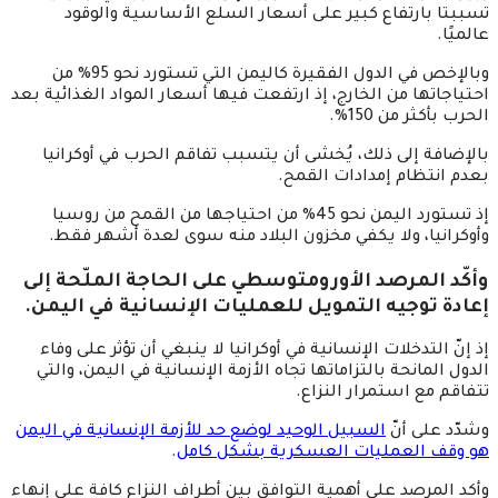
تسببتا بارتفاع كبير على أسعار السلع الأساسية والوقود
عالميًا.
وبالإخص في الدول الفقيرة كاليمن التي تستورد نحو 95% من
احتياجاتها من الخارج، إذ ارتفعت فيها أسعار المواد الغذائية بعد
الحرب بأكثر من 150%.
بالإضافة إلى ذلك، يُخشى أن يتسبب تفاقم الحرب في أوكرانيا
بعدم انتظام إمدادات القمح.
إذ تستورد اليمن نحو 45% من احتياجها من القمح من روسيا
وأوكرانيا، ولا يكفي مخزون البلاد منه سوى لعدة أشهر فقط.
وأكّد المرصد الأورومتوسطي على الحاجة الملّحة إلى
إعادة توجيه التمويل للعمليات الإنسانية في اليمن.
إذ إنّ التدخلات الإنسانية في أوكرانيا لا ينبغي أن تؤثر على وفاء
الدول المانحة بالتزاماتها تجاه الأزمة الإنسانية في اليمن، والتي
تتفاقم مع استمرار النزاع.
وشدّد على أنّ
السبيل الوحيد لوضع حد للأزمة الإنسانية في اليمن
هو وقف العمليات العسكرية بشكل كامل
.
وأكد المرصد على أهمية التوافق بين أطراف النزاع كافة على إنهاء