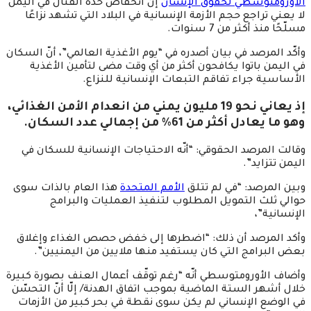
الأورومتوسطي لحقوق الإنسان
إنّ انخفاض حدة القتال في اليمن
لا يعني تراجع حجم الأزمة الإنسانية في البلاد التي تشهد نزاعًا
مسلّحًا منذ أكثر من 7 سنوات.
وأكّد المرصد في بيان أصدره في “يوم الأغذية العالمي”، أنّ السكان
في اليمن باتوا يكافحون أكثر من أي وقت مضى لتأمين الأغذية
الأساسية جراء تفاقم التبعات الإنسانية للنزاع.
إذ يعاني نحو 19 مليون يمني من انعدام الأمن الغذائي،
وهو ما يعادل أكثر من 61% من إجمالي عدد السكان.
وقالت المرصد الحقوقي: “أنّه الاحتياجات الإنسانية للسكان في
اليمن تتزايد”.
وبين المرصد: “في لم تتلق
الأمم المتحدة
هذا العام بالذات سوى
حوالي ثلث التمويل المطلوب لتنفيذ العمليات والبرامج
الإنسانية”،
وأكد المرصد أن ذلك: “اضطرها إلى خفض حصص الغذاء وإغلاق
بعض البرامج التي كان يستفيد منها ملايين من اليمنيين”.
وأضاف الأورومتوسطي أنّه “رغم توقّف أعمال العنف بصورة كبيرة
خلال أشهر الستة الماضية بموجب اتفاق الهدنة/ إلّا أنّ التحسّن
في الوضع الإنساني لم يكن سوى نقطة في بحر كبير من الأزمات