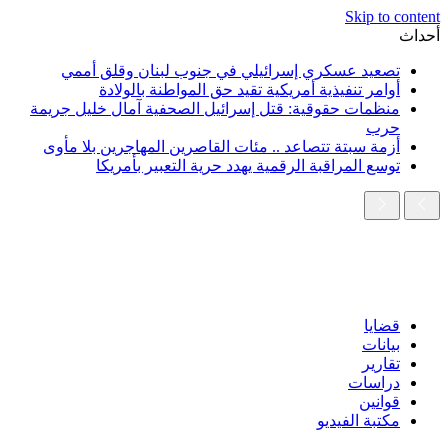
Skip to content
أحداث
تصعيد عسكري إسرائيلي في جنوب لبنان وقلق أممي
أوامر تنفيذية أمريكية تقيد حق المواطنة بالولادة
منظمات حقوقية: قتل إسرائيل الصحفية آمال خليل جريمة
حرب
أزمة سبتة تتصاعد .. مئات القاصرين المهاجرين بلا مأوى
توسع المراقبة الرقمية يهدد حرية التعبير بأمريكا
قضايا
بيانات
تقارير
دراسات
قوانين
مكتبة الفيديو