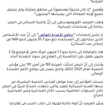
المركبة”.
وأوضح: “إذ كان محدودًا ومحصورًا في مناطق معيّنة، ولم يشمل
جميع أوجه المعاناة التي يعيشها اليمنيون”.
ولفت المرصد الأورومتوسطي إلى أنّ غالبية السكان في اليمن
بحاجة إلى مساعدات إنسانية.
إذ تشير إحصاءات “
برنامج الأغذية العالمي
” إلى أنّ عدد الأشخاص
الذين يحتاجون إلى المساعدة بلغ نحو 20.7 مليون (نحو 66% من
إجمالي عدد السكان).
هذا بالإضافة إلى حاجة نحو 1.3 مليون امرأة حامل أو مرضع و2.2
مليون طفل دون الخامسة إلى العلاج من سوء التغذية الحاد.
وأشار إلى أنّ اليمن احتلّت المرتبة 183 من أصل 191 على مؤشر
التنمية لعام 2021/ 2022، والذي يصدر عن برنامج الأمم المتحدة
الإنمائي.
يستند المؤشر إلى عدة عوامل لقياس التنمية البشرية، من
بينها القدرة الشرائية للفرد، والتي شهدت انحدارًا كبيرًا في اليمن
خلال السنوات الماضية بسبب الآثار المباشرة وغير المباشرة
للنزاع.
وبيّن المرصد أنّ أزمة جائحة كورونا إلى جانب الحرب في أوكرانيا