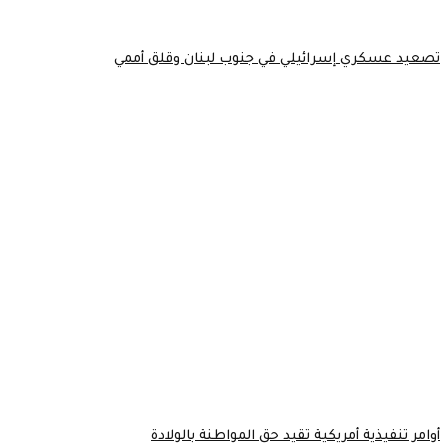
تصعيد عسكري إسرائيلي في جنوب لبنان وقلق أممي
أوامر تنفيذية أمريكية تقيد حق المواطنة بالولادة