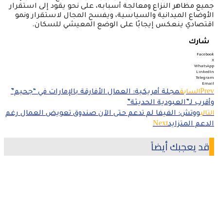
جميع مظاهر النزاع ومعالجة أسبابه، على نحو يقود إلى استقرار
الأوضاع الميدانية والسياسية، ويفسح المجال لاستقرار ونمو
اقتصادي ينعكس إيجابًا على الوضع المعيشي للسكان.
شارك
Facebook
X
WhatsApp
LinkedIn
Telegram
Email
Prev
السابق
مجلة أمريكية: العمال الأفارقة بالإمارات في “جحيم”
وأقرب لـ”العبودية الحديثة”
التالي
ووتش: الفيفا لم تدعم حتى الآن صندوق تعويض العمال رغم
Next
الدعم المتزايد
قد يعجبك أيضاً