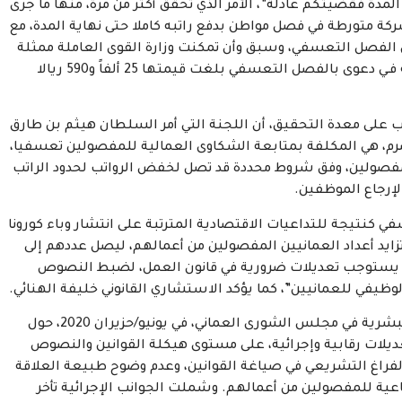
المدة فقضيتكم عادلة”، الأمر الذي تحقق أكثر من مرة، منها ما جرى
كة متورطة في فصل مواطن بدفع راتبه كاملا حتى نهاية المدة، مع
 (20781.38 دولارا أميركيا) عن الفصل التعسفي، وسبق وأن تمكنت وزارة القوى العاملة ممثلة
بالمديرية العامة للرعاية العمالية من إجراء تسوية ودية فـي دعوى بالفصل التعسفي بلغت قيمتها 25 ألفاً و590 ريالا
ب على معدة التحقيق، أن اللجنة التي أمر السلطان هيثم بن طارق
صرم، هي المكلفة بمتابعة الشكاوى العمالية للمفصولين تعسفيا،
مفصولين، وفق شروط محددة قد تصل لخفض الرواتب لحدود الراتب
إرجاع الموظفين.
في كنتيجة للتداعيات الاقتصادية المترتبة على انتشار وباء كورونا
تزايد أعداد العمانيين المفصولين من أعمالهم، ليصل عددهم إلى
مانيا حتى نهاية يونيو/حزيران 2020، “وهو ما يستوجب تعديلات ضرورية في قانون العمل، لضبط النصوص
لوظيفي للعمانيين”، كما يؤكد الاستشاري القانوني خليفة الهنائي.
هذا ما أوصت به دراسة أعدّتها لجنة الشباب والموارد البشرية في مجلس الشورى العماني، في يونيو/حزيران 2020، حول
يلات رقابية وإجرائية، على مستوى هيكلة القوانين والنصوص
الفراغ التشريعي في صياغة القوانين، وعدم وضوح طبيعة العلاقة
ماعية للمفصولين من أعمالهم. وشملت الجوانب الإجرائية تأخر