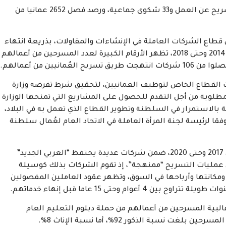
سجل الاتحاد العام لعمال عمان 292 شكوى فردية للتسريح عن العمل و33 شكوى جماعية، ورصد فصل 2652 عمانيا من
 قطاع الشركات العاملة في الإنشاءات والمقاولات، بذريعة انتهاء
مشاريعها لدى الحكومة، لكن تقارير الاتحاد للأعوام بين 2014 وحتى 2018، تظهر الأرقام الكبيرة لعدد المسرحين من أعمالهم
ت القطاع الخاص لتوظيف العمانيين، لتحقيق شرط تفرضه وزارة
طلوبة من أجل التقدم للحصول على المشاريع التي تمنحها الوزارة
بالاستمرار في السلطنة وتطوير القطاع الذي تعمل به في البلاد،
فقا لرئيسة لجنة المرأة العاملة في الاتحاد العام لعُمال سلطنة
رصد الزدجالي 450 حالة تسريح لعمال عمانيين بين عامي 2017 وحتى 2020، ضمن شركات عديدة يحتفظ “العربي الجديد”
 أن عمليات التسريح “ممنهجة”، إذ تقوم الشركات بذلك كوسيلة
مكانتها وأرباحها في السوق، وتظهر عقود العاملين المفصولين
 وحتى 15 عاما قبل إنهاء خدماتهم.
وغالبية المسرحين من أعمالهم من حملة دبلوم التعليم العام
 نسبة الذكور 92%، أما نسبة الإناث 8%.