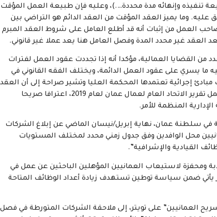
 تنفيذه وإنهائه مدة محددة….)، وعليه فإن طبيعة العمل المؤقت
ق عليه. وما يميز العقد المؤقت من العقد الدائم هو التراضي بين
احب العمل من إثبات أنه قد أطلع العامل على شروط العقد المبرم
 العقد غير محدد المدة وفصل العامل هنا يعد عملا غير قانوني.
د من القضايا العمالية، مؤكدا أنه إذا تجددت عقود العمل لفترات
يه ما يسري على عقود العمل الدائمة، ويختلف الفقه القانوني في
مبادئ إجرائية تعتمدها المحكمة العليا وتشير صراحة إلى أن العقد
إذا تجدد لمدتين من الزمن صار عقدا غير محدد المدة، ويحمل تقرير الاتحاد العام لعمال عمان لعام 2019، اعترافا صريحا
لإدارية المنظمة للأمر.
ة في سلطنة عمان، نهاية إبريل/نيسان الماضي عن إبلاغ الشركات
مانيين محل الوافدين وفق جدول زمني محدد لمختلف المستويات
ائف القيادية والإشرافية”.
بة ومحفزة لاستيعاب العمانيين المؤهلين الباحثين عن عمل في
مر يأتي ضمن سياسة توطين تستهدف زيادة أعداد الوظائف المتاحة
سريح العمانيين” على تويتر، إلى ملاحقة الشركات المتورطة في فصل