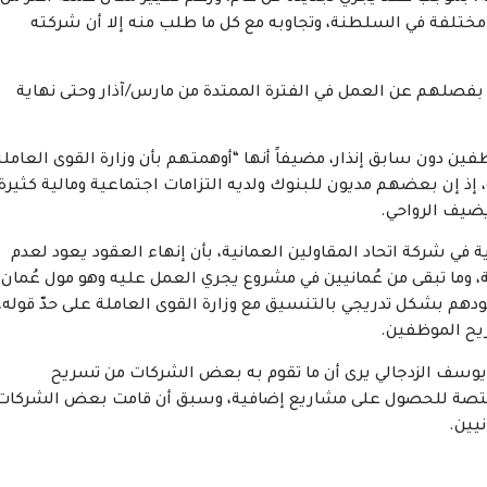
مختلفة في السلطنة، وتجاوبه مع كل ما طلب منه إلا أن شركته
ف تلقوا رسائل تفيد بفصلهم عن العمل في الفترة الممتدة من مارس/آذار وحتى نهاية
 دون سابق إنذار، مضيفاً أنها “أوهمتهم بأن وزارة القوى العاملة
ذ إن بعضهم مديون للبنوك ولديه التزامات اجتماعية ومالية كثيرة،
ضيف الرواحي.
 في شركة اتحاد المقاولين العمانية، بأن إنهاء العقود يعود لعدم
ة، وما تبقى من عُمانيين في مشروع يجري العمل عليه وهو مول عُمان
 وسيتم إنهاء عقودهم بشكل تدريجي بالتنسيق مع وزارة القوى العاملة على حدّ قوله،
ريح الموظفين.
يوسف الزدجالي يرى أن ما تقوم به بعض الشركات من تسريح
لمختصة للحصول على مشاريع إضافية، وسبق أن قامت بعض الشركات