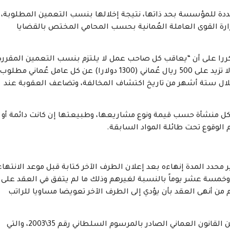
ددة للمؤسسة بحد ذاتها، نتيجة إخلالها بنسب التعمين المطلوبة،
ارة القوى العاملة العُمانية بحسب المحامي المختص بالقضايا
 إلى أن قانون العمل العماني ينص في مادته 114 مكررا على أن “يعاقب كل صاحب عمل لا يلتزم بنسب التعمين المقرر
بغرامة لا تقل عن 250 ريالاً عُمانياً (650 دولارا أميركيا) ولا تزيد على 500 ريال عُماني (1300 دولارا) عن كل عامل عُماني مطلوب
ل ستة أشهر من تاريخ اكتشاف المخالفة، وتضاعف العقوبة عند
 كل منشأة حسب قيمة ونوع مشاريعها، وطبيعتها إن كانت دائمة أو
لوقوع تحت طائلة المواد السابقة.
لعقد غير محدد المدة إنهاءه بعد إعلان الطرف الآخر كتابة قبل موعد الانتهاء
 وخمسة عشر يوماً بالنسبة لغيرهم وذلك ما لم يتفق في العقد على
م من أنهى العقد بأن يؤدي إلى الطرف الآخر تعويضا مساويا للراتب
ويوضح الرواحي أنه ينبغي الرجوع إلى نص المادة الأولى من القانون العماني الصادر بالمرسوم السلطاني رقم 35\2003، والتي