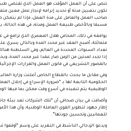
تنص على أن العمل المؤقت هو العمل الذي تقتضي طبيعة
تكون بتعيين مدته أو تحديد إبرامه لإنجاز عمل معين متف
صاحب العمل والعامل على مدة العمل، فإذا لم يتمكن ص
مسبقا وبالأخص طبيعة العمل ومدته، في هذه الحالة، يعد
يوافقه في ذلك، المحامي هلال المعمري الذي ترافع في عد
متماثلة، أصبح العقد غير محدد المدة وبالتالي يسري عل
تعداد السنوات المحددة في العالم، وفي السلطنة هناك 
بالقصور التشريعي في قانون العمل والقرارات الإجرائية ا
وفي مقابل ما يحدث بالقطاع الخاص أعلنت وزارة المالي
الحكومية التابعة لها بـ “ضرورة الإسراع في إحلال الع
الوظيفية يتم تنفيذه في أسرع وقت ممكن بما فيها الوظ
وأضافت في بيان صحافي أن “تلك الشركات تعد بيئة جاذ
إطار جهود لتطوير القوى العاملة الوطنية، وأن هذا الأ
للعمانيين وتحسين جودتها”.
ويدعو الزدجالي الناشط في التغريد على وسم “أوقفوا ت