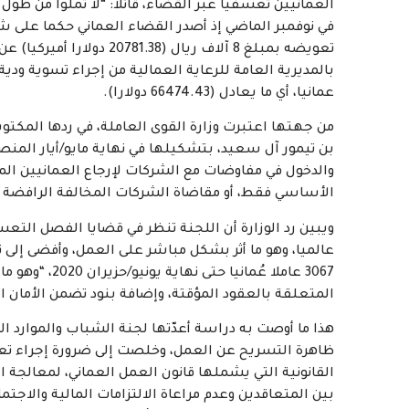
العمانيين تعسفيا عبر القضاء، قائلا: “لا تملوا من طول 
في نوفمبر الماضي إذ أصدر القضاء العماني حكما على شر
تعويضه بمبلغ 8 آلاف ريال
عمانيا، أي ما يعادل (66474.43 دولارا).
من جهتها اعتبرت وزارة القوى العاملة، في ردها المكتو
بن تيمور آل سعيد، بتشكيلها في نهاية مايو/أيار المن
والدخول في مفاوضات مع الشركات لإرجاع العمانيين ال
الأساسي فقط، أو مقاضاة الشركات المخالفة الرافضة ل
ويبين رد الوزارة أن اللجنة تنظر في قضايا الفصل التعس
عالميا، وهو ما أثر بشكل مباشر على العمل، وأفضى إلى 
3067 عاملا عُ
المتعلقة بالعقود المؤقتة، وإضافة بنود تضمن الأمان ا
ظاهرة التسريح عن العمل، وخلصت إلى ضرورة إجراء تعد
القانونية التي يشملها قانون العمل العماني، لمعالجة 
بين المتعاقدين وعدم مراعاة الالتزامات المالية والاجت