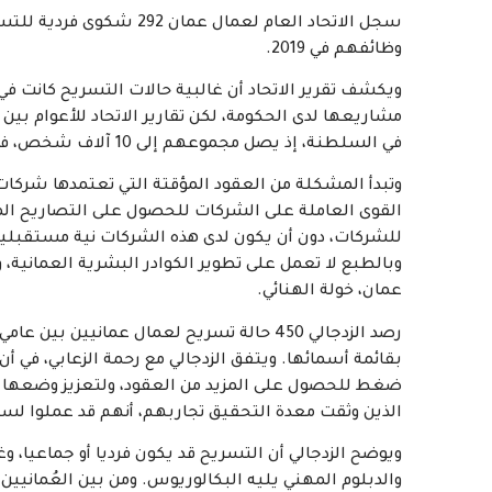
وظائفهم في 2019.
ويكشف تقرير الاتحاد أن غالبية حالات التسريح كانت في
في السلطنة، إذ يصل مجموعهم إلى 10 آلاف شخص، فصلوا من 106 شركات انتهجت طريق تسريح العُمانيين من أعمالهم.
وتبدأ المشكلة من العقود المؤقتة التي تعتمدها شركا
القوى العاملة على الشركات للحصول على التصاريح الم
للشركات، دون أن يكون لدى هذه الشركات نية مستقبلية 
وبالطبع لا تعمل على تطوير الكوادر البشرية العمانية، و
عمان، خولة الهنائي.
بقائمة أسمائها. ويتفق الزدجالي مع رحمة الزعابي، في
ضغط للحصول على المزيد من العقود، ولتعزيز وضعها و
الذين وثقت معدة التحقيق تجاربهم، أنهم قد عملوا لسنوات طويلة تتراوح بين 4 أعوام
ويوضح الزدجالي أن التسريح قد يكون فرديا أو جماعيا، 
والدبلوم المهني يليه البكالوريوس. ومن بين العُمانيين المسرحين بلغت