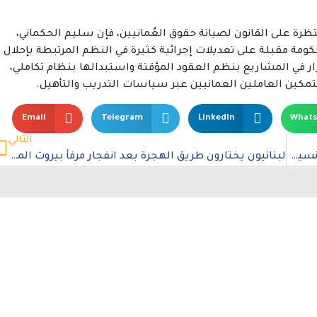
تظرة على القانون لصيانة حقوق العُمانيين، فإن سليم الحكماني،
مة مقبلة على تعديلات إجرائية كثيرة في النظم المرتبطة بإحلال
ار في المشاريع بنظم العقود المؤقتة واستبدالها بنظام تكاملي،
تمكين العاملين العمانيين عبر سياسات التدريب والتأهيل.
Email
Telegram
LinkedIn
What
التالي
الصين تمنح أول براءة اختراع للقاح كورونا لشركة “كانسينو”
لبنانيون يختارون طريق الهجرة بعد انفجار مرفأ بيروت المروّع