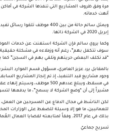
مرة وفق ظروف المشاريع التي تنفذها الشركة في أماكن 
أنهت خدماته.
ويمثل سالم حالة من بين 400 موظ
إبريل 2020 في الشركة ذاتها.
وكما يروي سالم فإن الشركة استغنت عن خدمات الموظفين
سوف تتكفل بهم”، رغم أنه وزملاءه في مشكلة حقيقية، إ
“قد تكلف البعض حريتهم وتلقي بهم في السجن” كما ي
بالمقابل يرد عزيز العامري، مسؤول قسم الموارد البشرية
وجود مشاريع قيد التنفيذ، إذ تم إنجاز المشاريع السابق
في مسقط، ويبلغ عددهم 500 موظف،
مشيراً إلى أن “وضع الشركة لا يسمح”، ما يدفعها لتس
لكن الناشط في مجال الدفاع عن المسرحين من العمل، 
للعمانيين، ما هو إلا وسيلة للضغط على الوزارات ا
بذلك في عام 2017. وفقاً لمتابعته لقضايا العمال العُمانيين.
تسريح جماعيّ