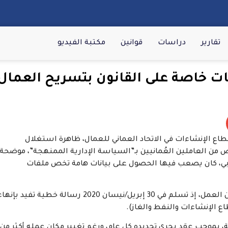
تقارير
دراسات
قوانين
مكتبة الفيديو
ات خاصة على القانون بتسريح العمال
طاع الإنشاءات في الاتحاد العماني للعمال، ظاهرة استغلال
 العاملين العُمانيين بـ”السياسة الإدارية الممنهجة”، موضحة
قابي، كان يصعب فيها الحصول على بيانات هامة تخص ملفات
الثلاثيني العُماني سالم الرواحي، أحد هؤلاء المسرحين من العمل، إذ تسلم في 30 إبريل/نيسان 2020 رسالة خطية تفيد بإن
ع الإنشاءات والنفط والغاز).
ذ عام 2014 في قسم المساحة، بموجب عقد يجري تجديده كل عام، ورغم تغيير مكان عمله أكثر من