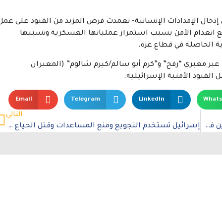
 إدخال الإمدادات الإنسانية- تعمدت فرض المزيد من القيود على عمل
ع انعدام الأمن بسبب استمرار عملياتها العسكرية وتسببها
نية الحاصلة في قطاع غزة.
 عبر معبري “رفح” و”كرم أبو سالم/كيرم شالوم” (المعبران
 القيود الأمنية الإسرائيلية.
Email
Telegram
LinkedIn
What
التالي
ووتش تنذر من خطر تهديد أجور متأخرة للعمال الوافدين في السعودية
إسرائيل تستخدم التجويع ومنع المساعدات وقتل الجياع ضد المدنيين في غزة