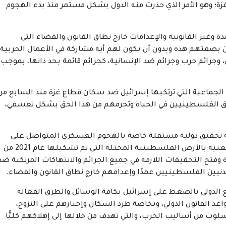
ة؛ وهو الأمر الذي حذرت منه الدول بشكل مستمر منذ بدء الهجوم
غير القانونية والإعدامات خارج نطاق القانون والقضاء التي
بصفتهم هذه وبدون أن يكون لهم أية مشاركة في الأعمال الحربية،
 وجرائم حرب وجرائم ضد الإنسانية، كجرائم قائمة بحد ذاتها، بموجب
دة الجماعية التي ترتكبها إسرائيل ضد سكان قطاع غزة منذ السابع من
 حق الفلسطينيين في الحياة وتحرمهم من هذا الحق بشكل تعسفي،
ة تحقيق دولية مستقلة خاصة بالهجوم العسكري المتواصل على
قطاع غزة، وتمكين لجنة التحقيق الدولية المستقلة المعنية بالأرض الفلسطينية المحتلة التي تم تشكيلها عام 2021 من
وفتح التحقيقات اللازمة في جميع الجرائم والانتهاكات المرتكبة ضد
نيين الفلسطينيين عمدًا وإعدامهم خارج نطاق القانون والقضاء.
الدولي بالضغط على إسرائيل بكافة الوسائل والطرق الفعالة
د القانون الدولي، وبخاصة طرد السكان وإجبارهم على النزوح،
ب من أساليب الحرب، والتي تهدف من خلالها إلى إهلاكهم كليًّا