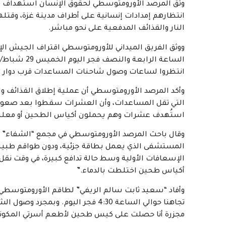
وثق المرصد الأورومتوسطي لحقوق الإنسان استهداف ق
النار والقذائف المدفعية على نحو مباشر.
ووثق الفريق الميداني للأورومتوسطي اقتراف الجيش الإس
الساعة الراب
انتظروا لساعات وصول شاحنات المساعدات قرب دوار “ا
وأكد المرصد الأورومتوسطي أن عملية إطلاق القذائف 
التي تقل المساعدات، وأن العشرات سقطوا بعد صعود
استُهدف عشرات وهم يحملون أكياس الطحين أو معلبات
وقال باحث المرصد الأورومتوسطي في مجمع “الشفاء” ال
المستشفى الذي يعمل بطاقة جزئية، ودون طواقم طبية ك
الإسعافات الأولية وسط حالة تدافع كبيرة، في وقت نق
أكياس طحين اختلطت بالدماء.”
وأفاد “سعيد ثابت سالم الريفي” لطاقم الأورومتوسطي: 
تجاهنا حوالي الساعة 4:30 فجر اليوم.
مجزرة أنا حصلت على كيس طحين لأطعم أسرتي المكونة من 11 فردًا، ورفيق