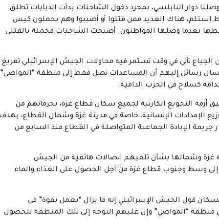
لنا دوار النابلسي، بمجرد دخول الشاحنات بدأت الدبابات تطلق
ن، من كل 10 أشخاص واحد فقط استلم، هناك العديد ممن قتلوا أو أصيبوا وهم يحملون كيس
يطها بعدما وصلها المواطنون. أصبحت الشاحنات محملة بالقتلى
 الجياع تأتي في وقت تستمر فيه محاولات الجيش الإسرائيلي تفريغ
إرسال رسائل إليهم أن المساعدات تصل فقط إلى منطقة “المواصي”
امه كسلاح في الحرب الدامية.
 أزمة التجويع الكارثية لجميع سكان قطاع غزة، بحرمانهم من
توزيع الإمدادات الإنسانية، خاصة في مدينة غزة وشمال القطاع، بهدف
جريمة الإبادة الجماعية المتواصلة في القطاع منذ السابع من
 غزة وشمالها بشأن تلقيهم اتصالات هاتفية من الجيش
وح إلى وسط وجنوب قطاع غزة من أجل الحصول على الغذاء والماء
كان قول الجيش الإسرائيلي إنه ما يزال “يعمل بقوة” في
 منطقة “المواصي” وإن عليهم التوجه إلى تلك المنطقة للحصول