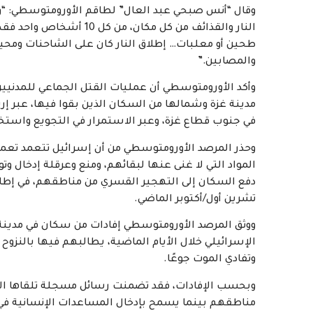
وقال “أنس صبحي عبد العال” لطاقم الأورومتوسطي: “وص
النار والقذائف من كل مكا
طحين أو معلبات… إطلاق النار كان على الشاحنات ومح
والمصابين.”
وأكد الأورومتوسطي أن عمليات القتل الجماعي للمدنيين
مدينة غزة وشمالها من السكان الذين بقوا فيها، عبر 
في جنوب قطاع غزة، وعبر الاستمرار في التجويع واستخد
وحذر المرصد الأورومتوسطي من أن إسرائيل تتعمد تعميق
المواد التي لا غنى عنها لبقائهم، ومنع وعرقلة إدخال و
دفع السكان إلى التهجير القسري من مناطقهم، في إطار 
تشرين أول/أكتوبر الماضي.
ووثق المرصد الأورومتوسطي إفادات من سكان في مدينة
الإسرائيلي خلال الأيام الماضية، يطالبهم فيها بالنز
وتفادي الموت جوعًا.
وبحسب الإفادات، فقد تضمنت رسائل مسجلة تلقاها الس
مناطقهم بينما يسمح بإدخال المساعدات الإنسانية في