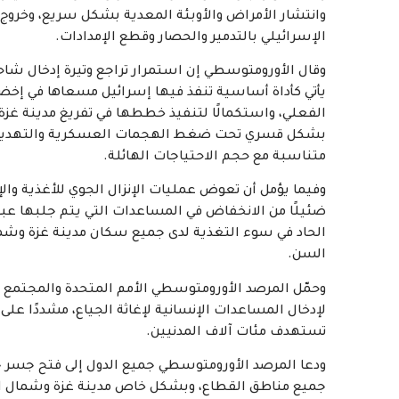
وانتشار الأمراض والأوبئة المعدية بشكل سريع، وخر
الإسرائيلي بالتدمير والحصار وقطع الإمدادات.
وقال الأورومتوسطي إن استمرار تراجع وتيرة إدخال شا
يأتي كأداة أساسية تنفذ فيها إسرائيل مسعاها في إخ
الفعلي، واستكمالًا لتنفيذ خططها في تفريغ مدينة غزة
بشكل قسري تحت ضغط الهجمات العسكرية والتهديد و
متناسبة مع حجم الاحتياجات الهائلة.
وفيما يؤمل أن تعوض عمليات الإنزال الجوي للأغذية والإم
ضئيلًا من الانخفاض في المساعدات التي يتم جلبها عبر ا
الحاد في سوء التغذية لدى جميع سكان مدينة غزة وشمال
السن.
وحمّل المرصد الأورومتوسطي الأمم المتحدة والمجتمع 
لإدخال المساعدات الإنسانية لإغاثة الجياع، مشددًا عل
تستهدف مئات آلاف المدنيين.
ودعا المرصد الأورومتوسطي جميع الدول إلى فتح جسر جو
جميع مناطق القطاع، وبشكل خاص مدينة غزة وشمال الق