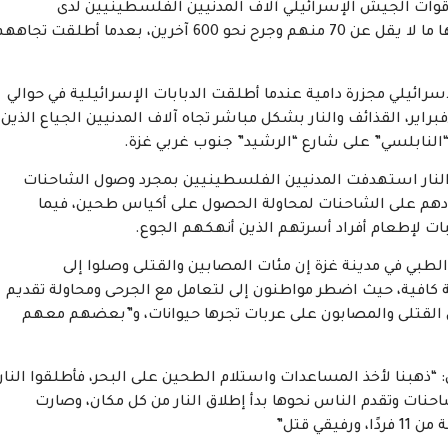
وات الجيش الإسرائيلي آلاف المدنيين الفلسطينيين لدى
انتظارهم إمدادات إنسانية على أطراف مدينة غزة، وقتلها ما لا يقل عن 70 منهم وجرح نحو 600 آخرين، بعدما أطلقت تجا
رائيلي مجزرة دامية عندما أطلقت الدبابات الإسرائيلية في حوالي
عة والنصف فجر اليوم الخميس 29 شباط/فبراير، القذائف والنار بشكل مباشر تجاه آلاف المدنيين الجياع الذين
لنابلسي” على شارع “الرشيد” جنوب غربي غزة.
والنار استهدفت المدنيين الفلسطينيين بمجرد وصول الشاحنات
هم على الشاحنات لمحاولة الحصول على أكياس طحين، فيما
 لإطعام أفراد أسرتهم الذين أنهكهم الجوع.
طبي في مدينة غزة إن مئات المصابين والقتلى وصلوا إلى
افية، حيث اضطر مواطنون إلى لتعامل مع الجرحى ومحاولة تقديم
ل القتلى والمصابون على عربات تجرها حيوانات، و”بعضهم معهم
“ذهبنا لأخذ المساعدات واستلام الطحين على البحر، فأطلقوا النار
 وبمجرد وصول الشاحنات وتقدم الناس نحوها بدأ إطلاق النار من كل مكان، وصارت
ي قتل”