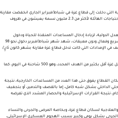
 التي دخلت إلى قطاع غزة في شباط/فبراير الجاري انخفضت مقارنة
مع كانون ثانٍ/يناير بنسبة 50% على الرغم من تعاظم الاحتياجات الهائلة لأكثر من 2.3 مليون نسمة يعيشون في ظروف
ل الدولية، لزيادة إدخال المساعدات المنقذة للحياة ودخول
الإمدادات التجارية، وضمان إدخالها وتوزيعها على نحو سريع وفعال ودون معيقات، شهد شهر شباط/فبرير دخول نحو 98
 في الإمدادات التي كانت تدخل قطاع غزة مقارنة بشهر كانون ثانٍ/
يأتي ذلك رغم أنه في الأصل يبقى عدد الشاحنات التي تدخل غزة أقل بكثير من الهدف المحدد، وهو 500 شاحنة في اليوم، كما
كان القطاع يفوق حتى هذا العدد من المساعدات الخارجية، نتيجة
لي الداخلي بشكل شبه كامل، إما بالقصف والتدمير، أو بتجفيف
خام، نتيجة القرارات الإسرائيلية والحصار المشدد الذي تفرضه
والعلاجية لسكان قطاع غزة، وبخاصة المرضى والجرحى والنساء
والجرحى بشكل يومي وكبير بسبب الهجوم العسكري الإسرائيلي،