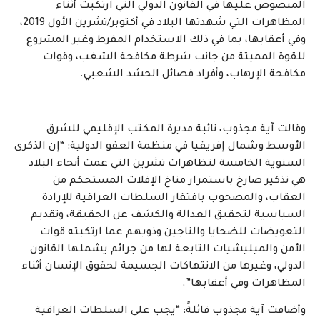
المنصوص عليها في القانون الدولي التي ارتُكبت أثناء
المظاهرات التي شهدتها البلاد في أكتوبر/تشرين الأول 2019،
وفي أعقابها، بما في ذلك الاستخدام المفرط وغير المشروع
للقوة المميتة من جانب شرطة مكافحة الشغب، وقوات
مكافحة الإرهاب، وأفراد فصائل الحشد الشعبي.
وقالت آية مجذوب، نائبة مديرة المكتب الإقليمي للشرق
الأوسط وشمال إفريقيا في منظمة العفو الدولية: “إن الذكرى
السنوية الخامسة لتظاهرات تشرين التي عمت أنحاء البلاد
هي تذكير صارخ باستمرار مناخ الإفلات المستحكم من
العقاب، والمصحوب بافتقار السلطات العراقية للإرادة
السياسية لتحقيق العدالة والكشف عن الحقيقة، وتقديم
التعويضات للضحايا والناجين وذويهم عما ارتكبته قوات
الأمن والميليشيات التابعة لها من جرائم يشملها القانون
الدولي، وغيرها من الانتهاكات الجسيمة لحقوق الإنسان أثناء
المظاهرات وفي أعقابها”.
وأضافت آية مجذوب قائلةً: “يجب على السلطات العراقية