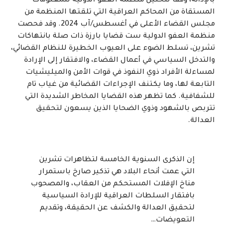
بالإدانة، وفقًا لتحليل منظمة العفو الدولية للمعلومات
المستقاة من المحاكم العراقية التي تلقتها المنظمة من
مجلس القضاء الأعلى في أغسطس/آب 2024. وقد فحصت
منظمة العفو الدولية ست قضايا بارزة ذات صلة بانتهاكات
تشرين، تسلط الضوء على العيوب الخطيرة للنظام القضائي،
والتدخل السياسي في أعمال القضاء، والافتقار إلى الإرادة
لمساءلة الأفراد ذوي النفوذ في قوات الأمن والميليشيات
التابعة لها، وما يكتنف الإجراءات القضائية من غياب تام
للشفافية. كما تظهر هذه القضايا المخاطر الشديدة التي
تتربص بالشهود وذوي الضحايا الذين يسعون لتحقيق
العدالة.
إن الذكرى السنوية الخامسة لتظاهرات تشرين
التي عمت أنحاء البلاد هي تذكير صارخ باستمرار
مناخ الإفلات المستحكم من العقاب، والمصحوب
بافتقار السلطات العراقية للإرادة السياسية
لتحقيق العدالة والكشف عن الحقيقة، وتقديم
التعويضات…