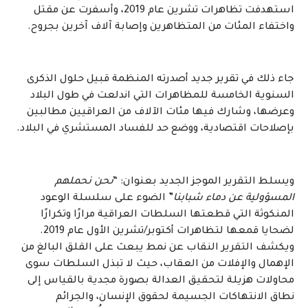
استهدفت تظاهرات تشرين عام 2019، وأسفرت عن مقتل
واختفاء المئات من المتظاهرين وإصابة آلاف آخرين بجروح.
جاء ذلك في تقرير جديد أصدرته المنظمة قبيل حلول الذكرى
السنوية الخامسة للمظاهرات التي اندلعت في طول البلاد
وعرضها، وشارك فيها مئات الآلاف من العراقيين مطالبين
بإصلاحات اقتصادية، ووضع حد للفساد المستشري في البلاد.
ويسلط التقرير الموجز الجديد بعنوان: “
نحن نحملهم
المسؤولية عن دماء شبابنا
” الضوء على سلسلة الوعود
المنكوثة التي قطعتها السلطات العراقية مرارًا وتكرارًا
لضحايا قمعها لتظاهرات أكتوبر/تشرين الأول عام 2019.
ويكشف التقرير النقاب عن نمط يبعث على القلق البالغ من
الإهمال والإفلات من العقاب، حيث لا تبذل السلطات سوى
محاولات هزيلة لتحقيق العدالة بصورة مجدية بالقياس إلى
نطاق الانتهاكات الجسيمة لحقوق الإنسان، والجرائم