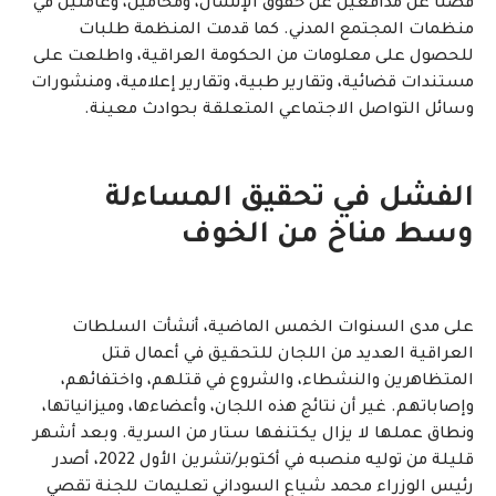
فضلًا عن مدافعين عن حقوق الإنسان، ومحامين، وعاملين في
منظمات المجتمع المدني. كما قدمت المنظمة طلبات
للحصول على معلومات من الحكومة العراقية، واطلعت على
مستندات قضائية، وتقارير طبية، وتقارير إعلامية، ومنشورات
وسائل التواصل الاجتماعي المتعلقة بحوادث معينة.
الفشل في تحقيق المساءلة
وسط مناخ من الخوف
على مدى السنوات الخمس الماضية، أنشأت السلطات
العراقية العديد من اللجان للتحقيق في أعمال قتل
المتظاهرين والنشطاء، والشروع في قتلهم، واختفائهم،
وإصاباتهم. غير أن نتائج هذه اللجان، وأعضاءها، وميزانياتها،
ونطاق عملها لا يزال يكتنفها ستار من السرية. وبعد أشهر
قليلة من توليه منصبه في أكتوبر/تشرين الأول 2022، أصدر
رئيس الوزراء محمد شياع السوداني تعليمات للجنة تقصي