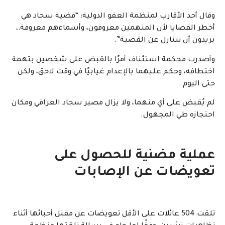
وقال أحد الأقارب لمنظمة العفو الدولية: “قضية سجاد هي
أخطر القضايا لأن المتهمين معروفون، وأسماءهم معروفة…
يريدون أن نتنازل عن القضية”.
وأصدرت محكمة استئناف أمرًا بالقبض على شخصين بتهمة
اختطافه، وحكم عليهما بالإعدام غيابيًا في وقت لاحق، ولكن
حتى اليوم
لم يُقبض على أي منهما، ولا يزال مصير سجاد العراقي ومكان
احتجازه طي المجهول.
عملية مضنية للحصول على
تعويضات عن الإصابات
تلقت 504 عائلات على الأقل تعويضات عن مقتل أحبائها أثناء