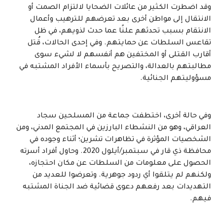
وقد اضطرت الكثير من عائلات الضحايا لالتزام الصمت أو
الانتقال إلى مواطن أخرى بعد تعرضهم للترهيب وأعمال
الانتقام بسبب تحدثهم علنًا عما حدث لذويهم، في ظل
تقاعس السلطات عن حمايتهم. وفي إحدى الحالات، قُتل
أقارب القتلى أو المختفين هم أنفسهم لا لشيء سوى
مطالبتهم بالعدالة، والتصريح بأسماء الأفراد المشتبه في
مسؤوليتهم الجنائية.
وفي حالة أخرى، اختطفت جماعة من المسلحين سجاد
العراقي، وهو من النشطاء البارزين في المجتمع المدني، ومن
الشخصيات المؤثرة في تظاهرات تشرين؛ أثناء وجوده في
محافظة ذي قار في سبتمبر/أيلول 2020. وحاول أفراد أسرته
الحصول على معلومات من السلطات عن مكان احتجازه،
ولكنهم لم يتلقوا أي ردود جوهرية. وتعرضوا للعديد من
التهديدات بعد رفعهم دعوى قضائية ضد الجناة المشتبه
فيهم.