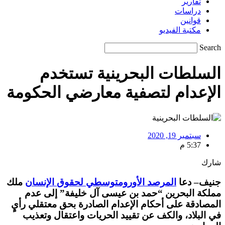
تقارير
دراسات
قوانين
مكتبة الفيديو
Search
السلطات البحرينية تستخدم
الإعدام لتصفية معارضي الحكومة
سبتمبر 19, 2020
5:37 م
شارك
جنيف
–
دعا
المرصد
الأورومتوسطي
لحقوق
الإنسان
ملك
مملكة
البحرين
“
حمد
بن
عيسى
آل
خليفة
”
إلى
عدم
المصادقة
على
أحكام
الإعدام
الصادرة
بحق
معتقلي
رأيٍ
في
البلاد
،
والكف
عن
تقييد
الحريات
واعتقال
وتعذيب