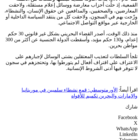
القمعية، إذ حلّت أحزاب معارضة ووسائل إعلام مستقلة، ولاحقت
المعارضين، والصحفيين، والمدافعين عن حقوق الإنسان، والنشطاء،
وزّجت بهم في السجون، ولاحقت كل من ينتقد السياسة الداخلية أو
الخارجية عبر مواقع التواصل الاجتماعي.
منذ ذلك الوقت، أصدر القضاء البحريني بشكل غير قانوني 30 حكم
إعدام، و130 حكم مؤبد، وأسقطت الدولة الجنسية عن أكثر من 300
مواطن بحرين.
تلجأ السلطات لتعذيب المعتقلين بشتى الوسائل لإجبارهم على
الاعتراف على اقتراف أفعال لم يتورطوا بها، وتحتجزهم في سجون
لا تتوفر فيها أدنى الشروط الإنسانية.
اقرأ أيضاً:
الأورمتوسطي: قمع نشطاء سلميين في موريتانيا
والإمارات والبحرين تكميم للأفواه
شارك
Facebook
X
WhatsApp
LinkedIn
Telegram