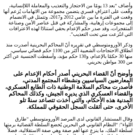
وأضاف “بعد 13 يومًا من الاحتجاز والتعذيب والمعاملة اللاإنسانية،
وقّعت على اعترافٍ قسري يتضمن مجموعة من الاتهامات يُزعم أنها
وقعت في الفترة ما بين عامي 2012 و2017، وتتمثل في الانضمام
إلى مجموعات إرهابية، والمشاركة في قتل عناصر الأمن وصناعة
المتفجرات، وقد صدر حكم الإعدام بحقي استنادًا لهذه الاعترافات
التي انتُزعت مني تحت التعذيب”.
وذكر الأورومتوسطي في تقريره أنّ المحاكم البحرينية أصدرت منذ
انطلاق الاحتجاجات الشعبية أكثر من 1100 حكم قضائي سياسي،
منها 30 حكمًا بالإعدام، و130 حكم مؤبد، وأسقطت الجنسية عن أكثر
من 300 مواطن بحريني.
وأوضح أنّ القضاء البحريني أصدر أحكام الإعدام على
المعارضين السياسيين ونشطاء المجتمع المدني،
فأصدرت محاكم السلامة الوطنية ذات الطابع العسكري،
والقضاء العسكري الذي يديره الجيش، وكذلك المحاكم
المدنية هذه الأحكام، والتي أخذت تتصاعد سنةً تلو
الأخرى، حتى أثقلت السجل الحقوقي للمملكة.
وقال المستشار القانوني لدى المرصد الأورومتوسطي “طارق
اللواء”: “النظام القانوني في البحرين يُخضع السلطة القضائية برمتها
لسلطة الملك، ما ينزع عنها أهم صفة وهي صفة الاستقلالية، فضلاً