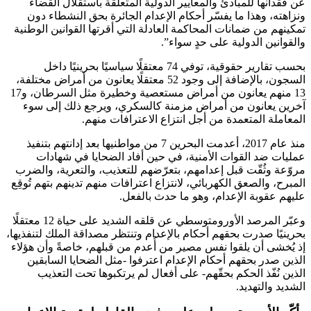
عن فقدانها للمبادئ والمعايير الدولية المتعلقة باستقلال القضاء
ونزاهته، وهذا ما يفسّر أحكام الإعدام الجائرة بحق النشطاء دون
تمكينهم من ضمانات المحاكمة العادلة التي أقرتها القوانين الوطنية
والقوانين الدولية على حدٍ سواء”.
بحسب تقارير حقوقية، توفي 74 معتقلًا سياسيًا بحرينيًا داخل
السجون، بالإضافة إلى وجود 52 معتقلًا يعانون من أمراض مختلفة،
13 منهم يعانون من أمراض مستعصية وخطيرة مثل السرطان، و17
آخرين يعانون من أمراض مزمنة كالسكري، ويرجع ذلك إلى سوء
المعاملة المتعمدة من أجل انتزاع الاعترافات منهم.
منذ عام 2017، أعدمت البحرين 7 من مواطنيها بعد إدانتهم بتنفيذ
عمليات ضد القوات الأمنية، في حين أفاد الضحايا في شهادات
مروّعة وثُقّت قبل إعدامهم، بتعرّضهم للتعذيب، والتعرية، والضرب
المبرح، والصعق الكهربائي، لانتزاع اعترافات منهم تدينهم بتهم تُوقِع
عليهم عقوبة الإعدام، وهو ما حدث بالفعل.
وعبّر المرصد الأورومتوسطي عن قلقه الشديد على حياة 12 معتقلًا
بحرينيًا صدرت بحقهم أحكام بالإعدام وتنتظر مصداقة الملك لتنفذيها،
إذ يُخشى أن يلقوا نفس مصير من أُعدم من قبلهم، خاصةً وأن هؤلاء
الذين صدر بحقهم أحكام الإعدام اعترفوا -مثل الضحايا السابقين
الذين نُفّذ الحكم بحقّهم- على أفعال لم يرتكبوها تحت التعذيب
الشديد والتهديد.