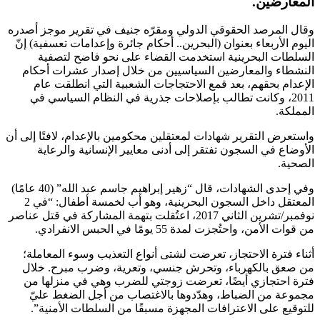
المعارضين.
وقال المرصد الحقوقي الدولي ومقرّه جنيف في تقرير موجز أصدره
اليوم الأربعاء بعنوان (البحرين.. أحكام جائرة وإعدامات تعسفية) إنّ
السلطات البحرينية استخدمت القضاء على نحو فاضح لتصفية
النشطاء والمعارضين السياسيين من خلال إصدار عشرات أحكام
الإعدام بحقهم، بعد قمع الاحتجاجات الشعبية التي انطلقت عام
2011، وكانت تطالب بإصلاحات جذرية في النظام السياسي في
المملكة.
واستعرض التقرير شهادات لمعتقلين محكومين بالإعدام، لافتًا إلى أن
الأوضاع في السجون تفتقر إلى أدنى معايير الإنسانية والرعاية
الصحية.
وفي إحدى الشهادات، قال “زهير إبراهيم جاسم عبد الله” (40 عامًا)
المعتقل داخل السجون البحرينية، وهو أب لخمسة أطفال: “في 2
نوفمبر/تشرين الثاني 2017، اعتُقلت بتهمة المشاركة في قتل عناصر
من قوات الأمن، واحتُجزت لمدة 55 يومًا في الحبس الانفرادي.
أثناء فترة الاحتجاز، تعرضت لشتى أنواع التعذيب وسوء المعاملة؛
من صعق بالكهرباء، وتحرش جنسي، وتعرية، وضرب مبرح. خلال
فترة احتجازي أيضًا، تعرضت زوجتي للضرب وهي في منزلها من
مجموعة من الضباط، وهدّدوها بالاغتصاب من أجل الضغط عليّ
للتوقيع على الاعترافات المجهزة مسبقًا من السلطات الأمنية”.