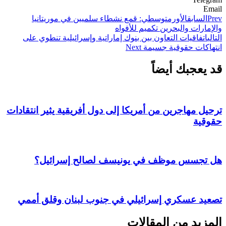
Email
Prev
السابق
الأورمتوسطي: قمع نشطاء سلميين في موريتانيا
والإمارات والبحرين تكميم للأفواه
التالي
اتفاقيات التعاون بين بنوك إماراتية وإسرائيلية تنطوي على
انتهاكات حقوقية جسيمة
Next
قد يعجبك أيضاً
ترحيل مهاجرين من أمريكا إلى دول أفريقية يثير انتقادات
حقوقية
هل تجسس موظف في يونيسف لصالح إسرائيل؟
تصعيد عسكري إسرائيلي في جنوب لبنان وقلق أممي
المزيد من المقالات