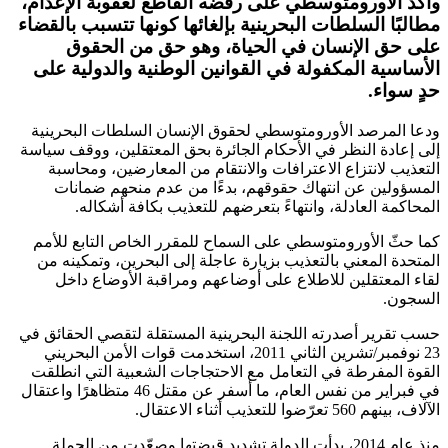
وأكّد الأورومتوسطي على رفضه القاطع لعقوبة الإعدام،
مطالبًا السلطات البحرينية بإلغائها كونها تتسبب بالقضاء
على حق الإنسان في الحياة، وهو حق من الحقوق
الأساسية المكفولة في القوانين الوطنية والدولية على
حدٍ سواء.
ودعا المرصد الأورومتوسطي لحقوق الإنسان السلطات البحرينية
إلى إعادة النظر في الأحكام الجائرة بحق المعتقلين، ووقف سياسة
التعذيب لانتزاع الاعترافات والانتقام من المعارضين، ومحاسبة
المسؤولين عن انتهاك حقوقهم، بدءًا من عدم منحهم ضمانات
المحاكمة العادلة، وانتهاءً بتعرضهم للتعذيب بكافة أشكاله.
كما حثّ الأورومتوسطي على السماح للمقرر الخاص التابع للأمم
المتحدة المعني بالتعذيب بزيارة عاجلة إلى البحرين، وتمكينه من
لقاء المعتقلين للاطلاع على أوضاعهم ومراقبة الأوضاع داخل
السجون.
حسب تقرير أصدرته اللجنة البحرينية المستقلة لتقصي الحقائق في
23 نوفمبر/تشرين الثاني 2011، استخدمت قوات الأمن البحريني
القوة المفرطة في التعامل مع الاحتجاجات الشعبية التي انطلقت
في فبراير من نفس العام، ما أسفر عن مقتل 46 متظاهرًا واعتقال
الآلاف، بينهم 560 تعرّضوا للتعذيب أثناء الاعتقال.
منذ عام 2014، بدأت الدولة تشديد قبضتها وصعّدت من الحملة