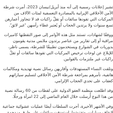
تشير إعلانات رسمية إلى أنه منذ أبريل/نيسان 2023، أمرت شرطة
الأمن الأخلاقي الإيرانية بالمصادرة التعسفية لمئات الآلاف من
المركبات التي تقودها سائقات أو تقلّ راكبات قد لا تتجاوز أعمارهن
تسع سنوات ولا يرتدين الحجاب أو يُعتبر غطاء رأسهن “غير لائق”.
ووفقًا لشهادات، تستند مثل هذه الأوامر إلى صور التقطتها كاميرات
مراقبة أو إلى تقارير من عناصر يرتدون ملابس مدنية يقومون
بدوريات في الشوارع ويستخدمون تطبيقًا للشرطة، يسمى ناظر،
للإبلاغ عن لوحات ترخيص المركبات التي تقودها سائقات أو تقلّ
راكبات غير ملتزمات بالقوانين.
وتلقت النساء المستهدفات وأقاربهن رسائل نصية تهديدية ومكالمات
هاتفية، تأمرهم بمراجعة شرطة الأمن الأخلاقي لتسليم سياراتهم
كعقاب على تحدي الحجاب الإلزامي.
وقد اطلعت منظمة العفو الدولية على لقطات من 60 رسالة نصية
من هذا النوع أُرسلت خلال العام الماضي إلى 22 امرأة ورجلًا.
وفي الأشهر الأخيرة، أجرت السلطات أيضًا عمليات عشوائية جماعية
لإيقاف سيارات، وتفتيشها، استهدفت سائقات على طرق مزدحمة.