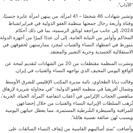
“الآداب”.
وتشير شهادات 46 شخصًا – 41 امرأة، من بينهن امرأة عابرة جنسيًا،
وفتاة وأربعة رجال جمعتها منظمة العفو الدولية في فبراير/شباط
2024، إلى جانب مراجعة لوثائق الرسمية، بما في ذلك أحكام
المحاكم وأوامر من النيابة العامة، إلى أن عددًا كبيرًا من أجهزة الدولة
متورط في اضطهاد النساء والفتيات لمجرد ممارستهن لحقوقهن في
الاستقلالية الجسدية وحرية التعبير والمعتقد.
ونشرت المنظمة مقتطفات من 20 من الشهادات لتقديم لمحة عن
الواقع اليومي المخيف الذي تواجهه النساء والفتيات في إيران.
وقالت ديانا الطحاوي، نائبة مديرة المكتب الإقليمي للشرق الأوسط
وشمال أفريقيا في منظمة العفو الدولية: “في محاولة شريرة لإرهاق
مناهضي الحجاب الإلزامي في أعقاب انتفاضة ’المرأة، الحياة، الحرية‘،
تُرهب السلطات الإيرانية النساء والفتيات من خلال إخضاعهن
للمراقبة والسيطرة الشُرطية المستمرة، مما يعطل حياتهن اليومية
ويسبب لهن ضائقة نفسية هائلة”.
وأضافت “تمتد أساليبهم القاسية من إيقاف النساء السائقات على