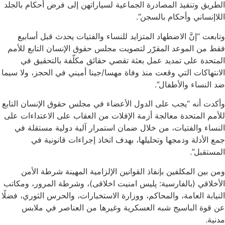
الطريق وتنفيذ المصادرة الجماعية لسياراتهن إلى فرض أحكام بالجلد
اللاإنساني وأحكام بالسجن”.
وتابعت “إنَّ الاضطهاد المتزايد للنساء والفتيات يحدث قبل أسابيع
فقط من الموعد المقرّر لتصويت مجلس حقوق الإنسان التابع للأمم
المتحدة على تمديد عمل بعثة تقصي حقائق مكلّفة بالتحقيق في
الانتهاكات التي وقعت منذ وفاة مهسا/جينا أميني في الحجز، ولا سيما
ضد النساء والأطفال”.
وأكدت أنه “يجب على الدول الأعضاء في مجلس حقوق الإنسان التابع
للأمم المتحدة معالجة أزمة الإفلات من العقاب على الاعتداءات على
النساء والفتيات، من خلال ضمان استمرار آلية دولية مستقلة في
جمع الأدلة ودمجها وتحليلها، بهدف اتخاذ إجراءات قانونية في
المستقبل”.
ومن بين المكلفين بإنفاذ القوانين الإلزامية المهينة شرطة الأمن
الأخلاقي (بالفارسية: پلیس امنیت اخلاقی)، وشرطة المرور، ومكاتب
النيابة العامة، والمحاكم، ووزارة الاستخبارات، والحرس الثوري، فضلًا
عن قوة الباسيج شبه العسكرية وغيرها من العناصر في ملابس
مدنية.