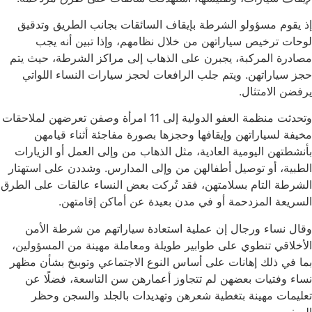
إذ يقوم مسؤولو الشرطة بإيقاف السائقات بجانب الطريق وتدقيق
لوحات ترخيص سياراتهن من خلال نظامهم، وإذا تبين أنه يجب
مصادرة المركبة، يجبرن على الذهاب إلى مراكز الشرطة، حيث يتم
حجز سياراتهن. ويتم جلب الرافعات لحجز سيارات النساء اللواتي
يرفضن الامتثال.
وتحدثت منظمة العفو الدولية إلى 11 امرأة وصفن تعرضهن لملاحقات
مخيفة لسياراتهن وإيقافها وحجزها بصورة مفاجئة أثناء قيامهن
بأنشطتهن اليومية العادية، مثل الذهاب من وإلى العمل أو الزيارات
الطبية، أو توصيل أطفالهن من وإلى المدارس. وشددن على استهتار
الشرطة التام بسلامتهن، فقد تُركت بعض النساء عالقات على الطرق
السريعة المزدحمة أو في مدن بعيدة عن أماكن إقامتهن.
وقال نساء ورجال إن عملية استعادة سياراتهم من شرطة الأمن
الأخلاقي تنطوي على طوابير طويلة ومعاملة مهينة من المسؤولين،
بما في ذلك إهانات على أساس النوع الاجتماعي وتوبيخ بشأن مظهر
نساء وفتيات بعضهن لم تتجاوز أعمارهن سن التاسعة، فضلًا عن
تعليمات مهينة بتغطية شعرهن وتهديدات بالجلد والسجن وحظر
السفر.