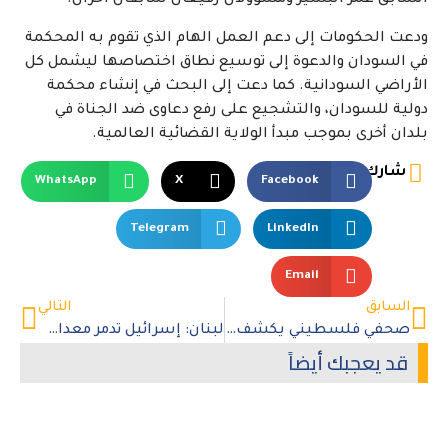
السابق عمر البشير ومسؤولان رفيعان سابقان آخران.
ودعت الحكومات إلى دعم العمل الهام الذي تقوم به المحكمة
في السودان والدعوة إلى توسيع نطاق اختصاصها ليشمل كل
الأراضي السودانية. كما دعت إلى البحث في إنشاء محكمة
دولية للسودان، والتشجيع على رفع دعاوى ضد الجناة في
بلدان أخرى بموجب مبدأ الولاية القضائية العالمية.
شارك
WhatsApp
X
Facebook
Telegram
LinkedIn
Email
السابق
التالي
صحفي فلسطيني يكشف تفاصيل تعرضه للاغتصاب في سجن إسرائيلي
لبنان: إسرائيل تدمر معدات إعادة الإعمار بشكل غير قانوني
قد يعجبك أيضاً