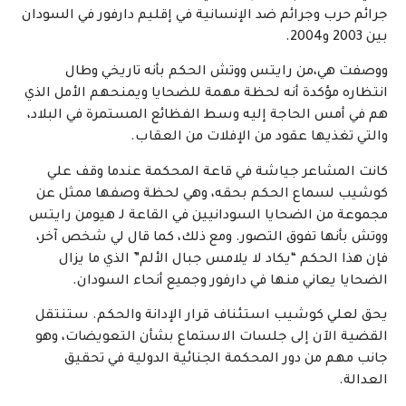
جرائم حرب وجرائم ضد الإنسانية في إقليم دارفور في السودان
بين 2003 و2004.
ووصفت هي،من رايتس ووتش الحكم بأنه تاريخي وطال
انتظاره مؤكدة أنه لحظة مهمة للضحايا ويمنحهم الأمل الذي
هم في أمس الحاجة إليه وسط الفظائع المستمرة في البلاد،
والتي تغذيها عقود من الإفلات من العقاب.
كانت المشاعر جياشة في قاعة المحكمة عندما وقف علي
كوشيب لسماع الحكم بحقه، وهي لحظة وصفها ممثل عن
مجموعة من الضحايا السودانيين في القاعة لـ هيومن رايتس
ووتش بأنها تفوق التصور. ومع ذلك، كما قال لي شخص آخر،
فإن هذا الحكم “يكاد لا يلامس جبال الألم” الذي ما يزال
الضحايا يعاني منها في دارفور وجميع أنحاء السودان.
يحق لعلي كوشيب استئناف قرار الإدانة والحكم. ستنتقل
القضية الآن إلى جلسات الاستماع بشأن التعويضات، وهو
جانب مهم من دور المحكمة الجنائية الدولية في تحقيق
العدالة.