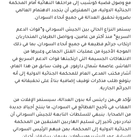
مع وصول قضية كوشيب إلى مراحلها النهائية أمام المحكمة
الجنائية الدولية، من المفترض أن يتجدد الاهتمام العالمي
بضرورة تحقيق العدالة في جميع أنحاء السودان.
يستمر النزاع الحالي بين الجيش السوداني و”قوات الدعم
السريع” منذ أكثر من عامين، ويواصل الطرفان المتحاربان
ارتكاب جرائم فظيعة في جميع أنحاء السودان، بما في ذلك
الموجة الأخيرة من عمليات القتل الجماعي وغيرها من
الانتهاكات الجسيمة التي ارتكبتها قوات الدعم السريع في
الفاشر، عاصمة شمال دارفور. في وقت سابق من هذا العام،
أشار مكتب المدعي العام للمحكمة الجنائية الدولية إلى أنه
يتوقع طلب مذكرات توقيف إضافية بناءً على تحقيقاته في
الجرائم الجارية.
تؤكد هي،من رايتس أنه بدون العدالة، سيستمر الإفلات من
العقاب في تأجيج الفظائع في السودان، ما ينتج أجيالا جديدة
من الضحايا. ينبغي للسلطات التابعة للجيش السوداني أن
تبادر دون تأخير إلى تسليم الهاربين المتبقين من المحكمة
الجنائية الدولية إلى المحكمة، بمن فيهم الرئيس السوداني