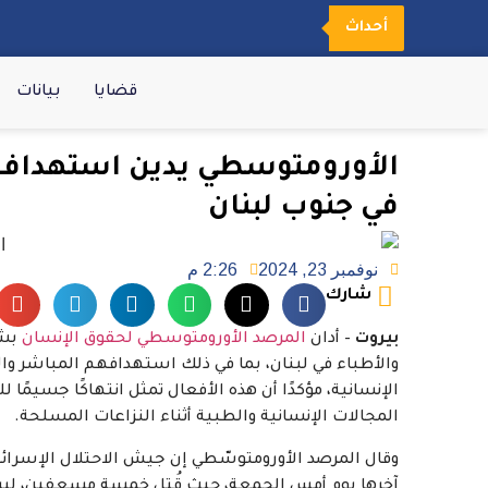
أحداث
قضايا
بيانات
الأورومتوسطي يدين استهداف ا
في جنوب لبنان
نوفمبر 23, 2024
2:26 م
شارك
بيروت
– أدان
المرصد الأورومتوسطي لحقوق الإنسان
بشد
والأطباء في لبنان، بما في ذلك استهدافهم المباشر وا
الإنسانية، مؤكدًا أن هذه الأفعال تمثل انتهاكًا جسيمًا 
المجالات الإنسانية والطبية أثناء النزاعات المسلحة
.
وقال المرصد الأورومتوسّطي إن جيش الاحتلال الإسرائي
آخرها يوم أمس الجمعة، حيث قُتل خمسة مسعفين، ليرتفع