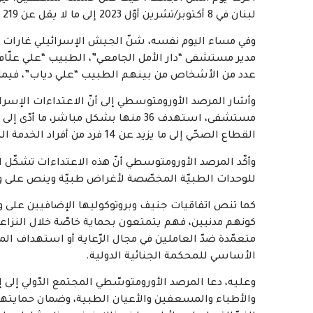
لبنان في 8 أكتوبر
/
تشرين أوّل 2023 إلى ما لا يقل عن 219 مسعفًا
وفي مساء اليوم نفسه، شنّ الجيش الإسرائيلي غارات
مدير مستشفى “دار الأمل الجامعي”، الطبيب “علي علّا
عدد من الأشخاص من بينهم الطبيب “علي دياب”، فيما م
القطاع الصحّي إلى ما يزيد عن 14 فرد من أفراد الخدمة الطبيّة
وأكّد المرصد الأورومتوسطي أنّ هذه الاعتداءات تشكّل ان
للوحدات الطبيّة المخصّصة لأغراض طبيّة وينص على وج
كما تنص اتفاقيات جنيف وبروتوكوليها الإضافيين على وجو
كونهم مدنيين، فهم يتمتعون بحماية خاصّة خلال النزاع
الأساسي للمحكمة الجنائية الدولية
.
وعليه، دعا المرصد الأورومتوسّطي المجتمع الدّولي إلى إ
والأطباء والمسعفين والأعيان الطبية، وضمان حمايته