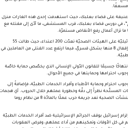
.
 عنيفة على قضاء بعلبك، حيث استهدفت إحدى هذه الغارات منزل
م”، في دورس قضاء بعلبك، قرب المستشفى، ما أدّى إلى مقتله مع
ا تزال أعمال رفع الأنقاض مستمرّة
.
وأشار المرصد الأورومتوسطي إلى أنّ الاعتداءات الإسرائيليّة على الهيئات الصحيّة تعدّت 200 اعتداء، حيث طالت 55
مستشفى، استهدف 36 منها بشكل مباشر، ما أدّى إلى إقفال 8 منها بشكل قسريّ، فيما ارتفع عدد القتلى من العاملين في
.
تهاكًا جسيمًا للقانون الدّولي الإنساني الذي يخصّص حماية خاصّة
وب احترامها وحمايتها في جميع الأحوال.
ب احترام وحماية الأطباء وأفراد الخدمات الطبيّة، فإضافةً إلى
ات المسلّحة نظراً إلى دقّة وخطورة عملهم خلال الحروب. أي هجمات
متعمّدة ضدّ العاملين في مجال الرّعاية أو استهداف المنشآت الصحية تعد جريمة حرب عملًا بالمادّة 8 من نظام روما
لزام إسرائيل بوقف الجرائم الإسرائيلية ضد أفراد الخدمات الطبيّة
م في كل الأوقات وتمكينهم من أداء عملهم، وفرض العقوبات