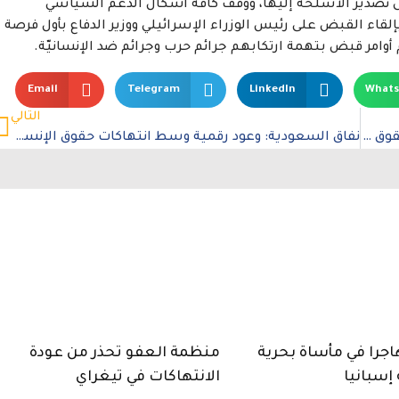
ى تصدير الأسلحة إليها، ووقف كافة أشكال الدعم السياسي
 بإلقاء القبض على رئيس الوزراء الإسرائيلي ووزير الدفاع بأول فرصة
 أوامر قبض بتهمة ارتكابهم جرائم حرب وجرائم ضد الإنسانيّة
.
Email
Telegram
LinkedIn
What
التالي
المنظّمات غير الحكوميّة تدعو السعوديّة إلى تعزيز حقوق المرأة تحت إشراف اللجنة المعنيّة بالقضاء على التمييز ضدّ المرأة
نفاق السعودية: وعود رقمية وسط انتهاكات حقوق الإنسان
 17 مهاجرا في مأساة بحرية
منظمة العفو تحذر من عودة
 إسبانيا
الانتهاكات في تيغراي