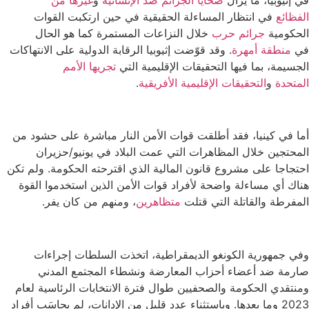
الفظائع
في انتظار المساءلة الحقيقية في حين ارتكبت القوات
الحكومية
جرائم حرب
خلال النزاعات المستمرة كما هو الحال
في
منطقة أمهرة
. وقد قوّضت إثيوبيا الرقابة الدولية على الانتهاكات
الجسيمة، بما فيها التحقيقات الإقليمية التي
تجريها الأمم
المتحدة
و
التحقيقات الإقليمية الأفريقية
.
أما في كينيا، فقد أطلقت قوات الأمن النار مباشرة على حشود من
المحتجين خلال المظاهرات التي عمت البلاد في يونيو/حزيران
احتجاجا على مشروع قانون المالية الذي اقترحته الحكومة. ولم تكن
هناك أي مساءلة واضحة لأفراد قوات الأمن الذين استخدموا القوة
المفرطة والقاتلة التي قتلت
متظاهرين
، ومنهم من كان يفر.
وفي جمهورية الكونغو الديمقراطية، اتخذت السلطات إجراءات
صارمة ضد أعضاء أحزاب المعارضة ونشطاء المجتمع المدني
ومنتقدي الحكومة والصحفيين طوال فترة الانتخابات الرئاسية لعام
2023 وما بعدها. وباستثناء عدد قليل من الإدانات، لم يحاسَب أفراد