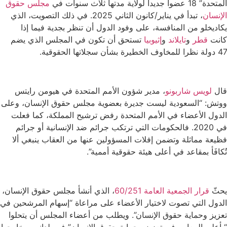
المتحدة” 18 عضوا جديدا لولاية مدتها ثلاث سنوات في
مجلس حقوق
الإنسان
، تبدأ في يناير/كانون الثاني 2025. في ذلك التصويت، الذي
يكاديخلو من المنافسة، على وفود الدول أن تنظر بجدية فيما إذا
كانت
قطر
و
تايلاند
و
إثيوبيا
تستحق أن تكون في المجلس الذي يضم
47 دولة نظرا للمخاوف الخطيرة بشأن سجلاتها الحقوقية.
قال
لويس شاربونو
، مدير شؤون الأمم المتحدة في هيومن رايتس
ووتش: “السعودية ليست جديرة بعضوية مجلس حقوق الإنسان، وعلى
الدول الأعضاء في الأمم المتحدة رفض ترشيح المملكة، كما فعلت
في 2020. فالحكومات التي ترتكب جرائم ضد الإنسانية أو جرائم
فظيعة مماثلة وتضمن إفلات المسؤولين عنها من العقاب ينبغي ألا
تُكافَأ بمقاعد في أعلى هيئة حقوقية أممية”.
يحثّ
قرار الجمعية العامة 60/251
، الذي أنشأ مجلس حقوق الإنسان،
الدول التي تصوت لاختيار الأعضاء على مراعاة “إسهام المرشحين في
تعزيز وحماية حقوق الإنسان”. ويطلب من أعضاء المجلس أن يتحلوا
“بأعلى المعايير في تعزيز وحماية حقوق الإنسان” في بلدانهم وخارجها