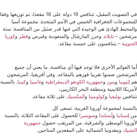
في التصويت المقبل، تتنافس 19 دولة على 18 مقعدا، تم توزيعها وفقا
للمجموعات الجغرافية الخمس في الأمم المتحدة. مجموعة آسيا
والمحيط الهادئ هي الوحيدة التي فيها قدر ضئيل من المنافسة: ستة
مرشحين –
تايلاند
وجزر المارشال والسعودية وقبرص و
قطر
و
كوريا
الجنوبية
– يتنافسون على خمسة مقاعد.
أما القوائم الأخرى فلا توجد فيها أي منافسة، ما يعني أن جميع
المرشحين ضمنوا تقريبا فوزهم بالمقاعد. وفي أفريقيا، المرشحون
هم
إثيوبيا
و
بنين
و
جمهورية الكونغو الديمقراطية
و
غامبيا
و
كينيا
. بالنسبة
لأمريكا اللاتينية ومنطقة البحر الكاريبي،
تتنافس
بوليفيا
و
كولومبيا
و
المكسيك
على ثلاثة مقاعد.
بالنسبة لمجموعة أوروبا الغربية، تسعى كل
من
إسبانيا
و
أيسلندا
و
سويسرا
للحصول على المقاعد الثلاثة. بالنسبة
لأوروبا الوسطى والشرقية، من المرتقب حصول
جمهورية
التشيك
ومقدونيا الشمالية على المقعدين المتاحين.