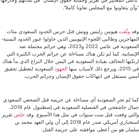
“وأن يتعاونوا مع المجلس تعاونا كاملا”.
وقد
وثّقت
هيومن رايتس ووتش قتل حرس الحدود السعودي مئات
المهاجرين وطالبي اللجوء الإثيوبيين الذين حاولوا عبور الحدود اليمنية-
السعودية في عامي 2022 و2023، وهي جرائم محتملة ضد
الإنسانية. كما لم تكن هناك مساءلة عن
جرائم الحرب
الكثيرة التي
ارتكبها التحالف بقيادة السعودية في اليمن خلال النزاع الذي بدأ هناك
في 2015، ويرجع ذلك لأسباب منها
الجهود
السعودية لتعطيل تحقيق
أممي مستقل في انتهاكات حقوق الإنسان وجرائم الحرب.
كما لم تجرِ السعودية أي مساءلة عن جريمة قتل الصحفي السعودي
جمال خاشقجي في القنصلية السعودية في إسطنبول عام 2018،
والتي وقعت قبل ست سنوات في مثل هذا الأسبوع. وقد
خلص
تقرير
استخباري أمريكي صدر عام 2018 إلى أن ولي العهد محمد بن
سلمان هو من أعطى موافقته على جريمة القتل.