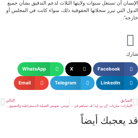
الإنسان أن تستغل سنوات ولايتها الثلاث لدعم التدقيق بشأن جميع
الدول التي تبرر سجلاتها الحقوقية ذلك، سواء كانت في المجلس أو
خارجه”.
شارك
WhatsApp
X
Facebook
Email
Telegram
LinkedIn
السابق
التالي
الإمارات: مباريات “إن بي إيه” قد تساهم في غسل الانتهاكات
تونس: تقويض العملية الديمقراطية والتضييق على المرشحين قبيل الانتخابات ترسيخ للقبضة الاستبدادية في البلاد
قد يعجبك أيضاً