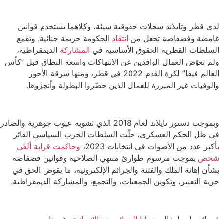
لدى قطر وتايلاند سجلات حقوقية سيئة، وكلاهما يستخدم قوانين
غامضة وفضفاضة تجعل من
انتقاد
الحكومة جريمة جنائية. وتقمع
السلطات القطرية الحقوق الأساسية في
المشاركة
الديمقراطية،
ولم تعوّض العمال الوافدين عن الانتهاكات واسعة النطاق قبل “كأس
العالم فيفا” لكرة القدم 2022 في قطر، ومنها سرقة الأجور
والوفيات غير المبررة للعمال الذين حضّروا البطولة وأنجزوها.
وبموجب دستور تايلاند لعام 2018 الذي تشوبه عيوب جوهرية والصادر
في ظل الحكم العسكري، حلّت السلطات الحزب السياسي الفائز
بأكبر عدد من الأصوات في انتخابات 2023،
وحاكمت قرابة ألفَي
شخص
بموجب مرسوم طوارئ منتهي الصلاحية وقوانين فضفاضة
بشأن إهانة الملك والفتنة والجرائم الإلكترونية، ما يقوض الحق في
حرية التعبير، وتكوين الجمعيات، والتجمع، والمشاركة الديمقراطية.
في إثيوبيا، ما يزال
ضحايا الجرائم ضد الإنسانية
و
غيرها من