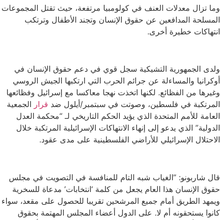
وما تزال معدلات العنف في كولومبيا مرتفعة، حيث تقتل المجموعات
المسلحة المدافعين عن حقوق الإنسان وتجند الأطفال وترتكب
انتهاكات خطيرة أخرى.
ولدى الجمهورية التشيكية سجل قوي في دعم حقوق الإنسان في
أوكرانيا والمساءلة عن جرائم الحرب التي ارتكبها الجيش الروسي
وغيرها من الفظائع. لكنها اتخذت نهجا معاكسا مع إسرائيل وفظائعها
المرتكبة في فلسطين، وصوتت في سبتمبر/أيلول ضد
قرار
الجمعية
العامة للأمم المتحدة الذي يؤيد الحكم التاريخي لـ “محكمة العدل
الدولية” الذي يدعو إلى إنهاء الانتهاكات الإسرائيلية المرتكبة خلال
الاحتلال الإسرائيلي للأراضي الفلسطينية على مدى عقود.
قال شاربونو: ”الغياب شبه التام للمنافسة في التصويت في مجلس
حقوق الإنسان هذا العام يجعل من كلمة ‘انتخابات’ مدعاة للسخرية
ويمهد الطريق أمام جميع المرشحين تقريبا للحصول على مقعد، سواء
كانوا يستحقونه أم لا. على الدول أعضاء المجلس المهتمة بحقوق