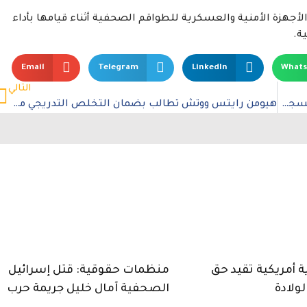
أجهزة الأمنية والعسكرية للطواقم الصحفية أثناء قيامها بأداء
ة.
Email
Telegram
LinkedIn
What
التالي
العفو الدولية تنذر من الزيادة الحادة في الوفيات في السجون اللبنانية
هيومن رايتس ووتش تطالب بضمان التخلص التدريجي من الوقود الأحفوري في محادثات المناخ
ية أمريكية تقيد حق
منظمات حقوقية: قتل إسرائيل
لولادة
الصحفية آمال خليل جريمة حرب