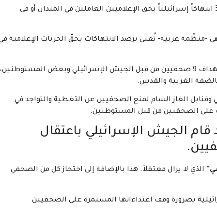
وأشارت إلى أن شهر مايو/ أيار المنصرم شهد أكثر من 37 انتهاكاً إسرائيلياً بحق الإعلاميين العاملين في الميدان أو في
 -منظّمة عربية- تُعنى برصد الانتهاكات بحقّ الحريات الإعلامية في
وذكرت أن شهر مايو الماضي شهد تسجيل إصابة واستهداف 9 صحفيين من قبل الجيش الإسرائيلي وبعض المستوطنين،
لضفة الغربية والقدس.
نابل الغاز السام لمنع الصحفيين عن التغطية والتواجد في
جات على الصحفيين من قبل المستوطنين.
 قام الجيش الإسرائيلي باعتقال
ي
” الذي لا يزال معتقلاً. هذا بالإضافة إلى احتجاز كل من الصحفي
يلية بضرورة وقف اعتداءاتها المستمرة على الصحفيين