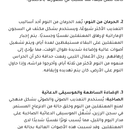
كانت تُنقل فيها، مما تسبب في شعورها بالاختناق.
2. الحرمان من النوم:
يُعد الحرمان من النوم أحد أساليب
التعذيب الأكثر شيوعًا، ويستخدم بشكل مكثف في السجون
الإماراتية لإرهاق المعتقلين نفسيًا وجسديًا. يتم إجبار
المعتقلين على البقاء مستيقظين لعدة أيام، ويتم تشغيل
أصوات عالية وإضاءة شديدة طوال الوقت، مما يؤدي إلى
إرهاقهم. رجل الأعمال الليبي رفعت حداقة ذكر أن الحراس
منعوه من النوم لأكثر من ثلاثة أيام، وأخرجوا فراشه، وإذا حاول
النوم على الأرض، كان يتم تهديده وإيقافه.
3. الإضاءة الساطعة والموسيقى الدعائية
الصاخبة:
يُستخدم التعذيب الصوتي والضوئي بشكل منهجي
لمنع المعتقلين من النوم وخلق حالة من الانزعاج المستمر.
في سجن الرزين، تُشغَّل الموسيقى الدعائية الصاخبة على
مدار اليوم والليل، مما يُسبب توترًا نفسيًا شديدًا لدى
المعتقلين. وقد تسببت هذه الأصوات العالية بحالة من