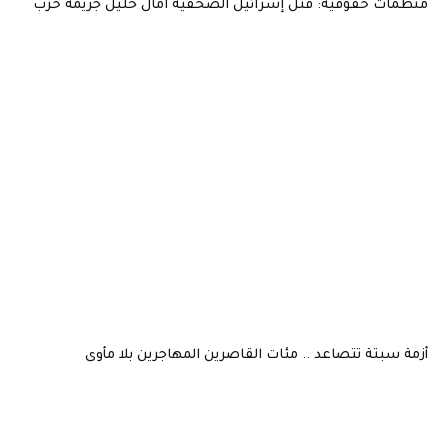
منظمات حقوقية: قتل إسرائيل الصحفية آمال خليل جريمة حرب
أزمة سبتة تتصاعد .. مئات القاصرين المهاجرين بلا مأوى