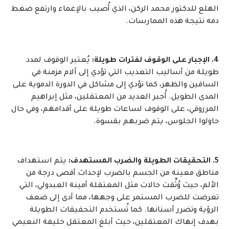
الهلع للدكتور محمد الركن، الذي أُصيب بالإغماء وارتفع ضغط
دمه نتيجة هذه الممارسات.
4. الإجبار على الوقوف لفترات طويلة:
يُعتبر الوقوف لمدد
طويلة من أساليب التعذيب التي تؤدي إلى آلام مزمنة في
الساقين والظهر، كما تؤدي إلى مشاكل في الدورة الدموية على
المدى الطويل. أُجبر العديد من المعتقلين، مثل إبراهيم
المرزوقي، على الوقوف لساعات طويلة على أقدامهم، وفي حال
حاولوا الجلوس، يتم ضربهم بقسوة.
5. التحقيقات الطويلة والضرب المستهدف:
يتم استهداف
مناطق معينة من الجسم بالضرب لإحداث أقصى درجة من
الألم، حيث وُثِّقت حالات مثل المعتقلة أمينة العبدولي، التي
تعرضت للضرب المستمر على وجهها، مما أدى إلى ضعف
الرؤية وتضرر أسنانها. كما تُستخدم التحقيقات الطويلة
بهدف إنهاك المعتقلين، حيث أبلغ المعتقل خليفة النعيمي