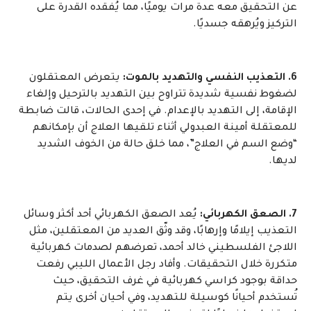
عن التحقيق معه عدة مرات يوميًا، مما يُفقده القدرة على
التركيز ويُرهقه جسديًا.
6. التعذيب النفسي والتهديد بالموت:
يتعرض المعتقلون
لضغوط نفسية شديدة تتراوح بين التهديد بالترحيل وإلغاء
الإقامة، إلى التهديد بالإعدام. في إحدى الحالات، قالت ضابطة
للمعتقلة أمينة العبدولي أثناء تلقيها العلاج أن بإمكانهم
“وضع السم في العلاج”، مما خلق حالة من الخوف الشديد
لديها.
7. الصعق الكهربائي:
يُعد الصعق الكهربائي أحد أكثر وسائل
التعذيب إيلامًا وإرهابًا، وقد وثّق العديد من المعتقلين، مثل
اللاجئ الفلسطيني خالد أحمد، تعرضهم لصدمات كهربائية
متكررة خلال التحقيقات. وأفاد رجل الأعمال الليبي رفعت
حداقة بوجود كراسي كهربائية في غرف التحقيق، حيث
تُستخدم أحيانًا كوسيلة للتهديد، وفي أحيان أخرى يتم