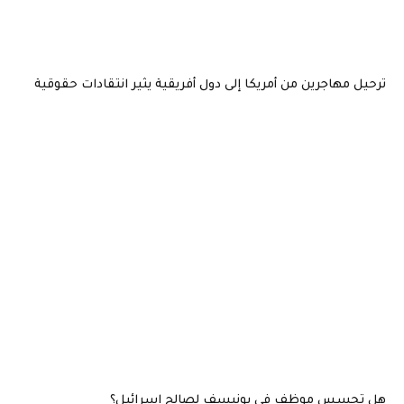
ترحيل مهاجرين من أمريكا إلى دول أفريقية يثير انتقادات حقوقية
هل تجسس موظف في يونيسف لصالح إسرائيل؟