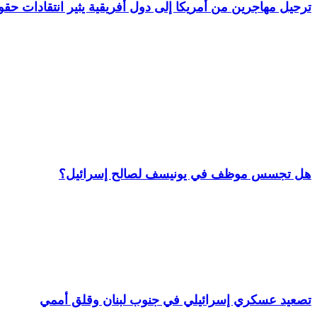
ترحيل مهاجرين من أمريكا إلى دول أفريقية يثير انتقادات حقو
هل تجسس موظف في يونيسف لصالح إسرائيل؟
تصعيد عسكري إسرائيلي في جنوب لبنان وقلق أممي