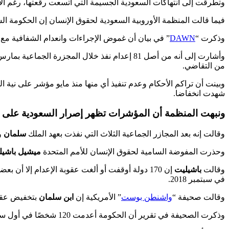
وتطرقت إلى انتهاكات السعودية الجسيمة التي اتسعت رقعتها، رغم الان
فيما قالت المنظمة الأوروبية السعودية لحقوق الإنسان إن الحكومة السعودية تتجهز لمجزرة قادم
وذكرت “
DAWN
” في بيان أن غموض الإجراءات وانعدام الشفافية مع مل
من التقاضي.
شهدت انخفاضا.
ونبهت المنظمة أن المؤشرات تظهر إصرار السعودية على اس
وقالت إنه بعد المجازر الجماعية الثلاث التي نفذت بعهد الملك
سلمان
و
وحذرت المفوضة السامية لحقوق الإنسان للأمم المتحدة
ميشيل باشيل
وقالت
باشيليت
إن 170 دولة أوقفت أو ألغت عقوبة الإعدام إلا أن 
في سبتمبر 2018.
وقالت صحيفة “
واشنطن بوست
” الأمريكية إن
ابن سلمان
بتخفيض عقوب
وذكرت الصحيفة في تقرير أن الحكومة أعدمت 120 شخصًا في أول ستة أشهر من 2022، وهو ضعف عدد المعدومين في 2021 بأكمله.