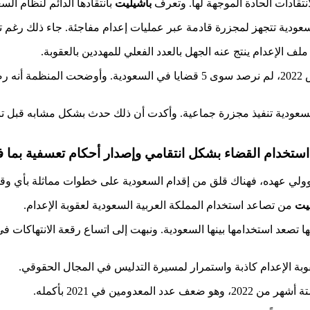
تقادات الحادة الموجهة لها. وتعرف
باشيليت
بانتقادها الدائم لنظام السع
ة عبر عمليات إعدام مفاجئة. جاء ذلك رغم تنفيذها 120 حكم إعدام منذ بداية 2022 حتى شهر مايو 
ف الإعدام ينتج عنه الجهل بالعدد الفعلي للمهددين بالعقوبة.
تخدام القضاء بشكل انتقامي وإصدار أحكام تعسفية بما في
ولي عهده، فهناك قلق من إقدام السعودية على خطوات مماثلة بأي وق
يت
من تصاعد استخدام المملكة العربية السعودية لعقوبة الإعدام.
بعضها تصعد استخدامها بينها السعودية. ونبهت إلى اتساع رقعة الانتهاكات في
ة الإعدام كاذبة واستمرار لمسيرة التدليس في المجال الحقوقي.