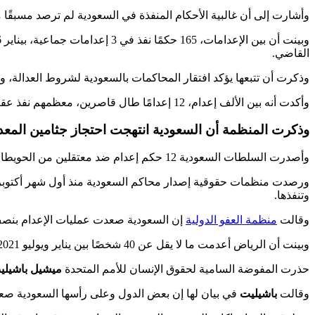
وأشارت إلى أن غالبية الأحكام المنفذة في السعودية لم ترصد مسبقًا
القاضي.
وذكرت أن تتبعها يؤكد افتقار المحاكمات بالسعودية لشروط العدالة،
وأكدت أنه بين الألف إعدام، 12 إعدامًا طال قاصرين، معظمهم نفذ عقب إقرار قانون الأحداث بأغسطس 2018. يذكر أن القانون يحظر إعدام كل شخص يواجه تهما أو تهمة حدثت حين كان قاصرًا.
وذكرت المنظمة أن السعودية انتهجت احتجاز جثامين المعدومين. وأكدت حرمان 132 عائلة على الأقل من حقها في الدفن، أبرزها 
وأصدرت السلطات السعودية 12 حكم إعدام ضد معتقلين من الحويطات والمنطقة الشرقية في المملكة العربية السعودية خلال أقل من شهر.
وتنفذها.
وقالت
منظمة العفو الدولية
إن السعودية صعدت عمليات الإعدام بنصف 2021 الأول عقب تراجع خلال فترة رئاستها لمجموعة العشرين بـ
وبينت أن الرياض أعدمت ما لا يقل عن 40 شخصًا بين يناير ويوليو 2021 وهو ما يزيد عن عدد المعدومين بالعام الماضي بأكمله.
حذرت المفوضة السامية لحقوق الإنسان للأمم المتحدة
ميشيل باشيلي
وقالت
باشيليت
في بيان لها إن بعض الدول وعلى رأسها السعودية صعدت من استخدام الع