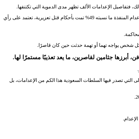
، فتفاصيل الإعدامات الألف تظهر مدى الدموية التي تكتنفها.
وبينت أن بين الإعدامات، 165 حكمًا نفذ في 3 إعدامات جماعية، بيناير 2016، وأبريل 2019 ومارس 2022. وقالت المنظمة إن 496 من أحكام الإعدام المنفذة ما نسبته 49% تمت بأحكام قتل تعزيرية، تعتمد على رأي
حاكمة.
 حكمًا بالإعدام. وأكدت أن هذه المرة لم تكن الأولى التي تصدر فيها السلطات السعودية هذا الكم من الإعدامات، بل
لإعدام.