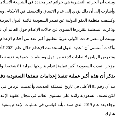
وبينت أن الجرائم التقديرية هي جرائم غير محددة في الشريعة الإسلامية،
وأشارت إلى أن ذلك يؤدي إلى عدم الاتساق والتعسف في الأحكام، ويج
وكشفت منظمة العفو الدولية عن تصدر السعودية قائمة الدول العربية الأكثر
وذكرت المنظمة بتقريرها السنوي عن حالات الإعدام حول العالم أن عدد أحكام الإعدام المنفذة بلغت 579 حالة بـ18 دولة، بزيادة 
وبينت أن مصر جاءت الأولى عربيًا بتطبيق أكبر عدد من أحكام الإعدام بـ 83 حالة، ثم السعودية بـ65، وسوريا 24 حالة، تليها الصومال بـ21 ثم العراق (
وأكدت أمنستي أن “عديد الدول استخدمت الإعدام خلال عام 2021 كأداة قمع ضد الأقليات والمتظاهرين”. السعودية الأولى عربيا في أحكام الإعدام
وتتعرض الرياض لانتقادات لاذعة من دول ومنظمات حقوقية عدة، تطالب ف
مؤخرا، نفذت السعودية أكبر عملية إعدام بتاريخها لقرابة 81 شخصا. واتهمت هؤلاء بأنهم “ممّن اعتنقوا الفكر الضال ومناهج ومعتقدات منحرفة”.
يذكر أن هذه أكبر عملية تنفيذ إعدامات تنفذها السعودية دفعة واحدة منذ سنوات. إذ نفذت عام
بيد أن رقم 81 الأعلى في تاريخ المملكة الحديث. وأعدمت الرياض في أبريل 2019، 37 رجلا بعملية إعدام جماعية، بينهم شخصان كانا طفلين وقت ارتكاب جرائمهما.
لكن تصنف السعودية رائدة على مستوى العالم في مجال عقوبة الإعدام. يذكر أن عمليات الإعدام فيه
وجاء بعد عام 2019 الذي صنف بأنه قياسي في عمليات الإعدام بتنفيذ العقوبة بحق 184 شخصًا.
شارك