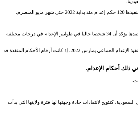
ودية.
المنصرم.
وأشارت إلى أنه من أصل 81 إعدام نفذ خلال المجزرة الجماعية بمارس 2022، لم نرصد سوى 5 قضايا في السعودية. وأوضحت المنظمة أنه رصدها يؤكد أن 34 شخصا حاليا في طوابير الإعدام في درجات مختلفة
وبينت أن تراكم الأحكام وعدم تنفيذ أي منها منذ مايو مؤشر على نية السعودية تنفيذ مجزرة جماعية. وأكدت أن ذلك حدث بشكل مشابه قبل تنفيذ الإعدام الجماعي بمارس 2022، إذ كانت أرقام الأحكام المنفذة قد
 ذلك أحكام الإعدام.
ت.
 السعودية، كتتويج لانتقادات حادة وجهتها لها فترة ولايتها التي بدأت