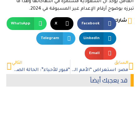
العامل يؤكد أن السعودية مستمرة في انتهاكاتها وهذا ما
تبرزه بوضوح أرقام الإعدام غير المسبوقة في 2024.
شارك
WhatsApp
X
Facebook
Telegram
LinkedIn
Email
السابق
التالي
مصر: استعراض “الأمم المتحدة” يُبرز مخاوف حقوقية رئيسية
“قبور للأحياء”: الحالة الصحية التي يخرج بها المعتقلون الفلسطينيون من سجون إسرائيل تعكس تعذيبًا وتجويعًا ممنهجًا
قد يعجبك أيضاً