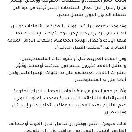
أفادت الأمم المتحدة، والمنظمات الحقوقية ووسائل الإعلام
مرارا وتكرارا عن أفعال السلطات الإسرائيلية في غزة التي
تنتهك القانون الدولي بشكل خطير.
وقد وجدت هيومن رايتس ووتش العديد من انتهاكات قوانين
الحرب التي ترقى إلى جرائم حرب وجرائم ضد الإنسانية، بما
فيها الإبادة وأفعال الإبادة الجماعية، وانتهاك الأوامر الملزمة
الصادرة عن “محكمة العدل الدولية”.
وفي الضفة الغربية، قُتل أو شُوه مئات الفلسطينيين،
واعتُقل الآلاف، كثيرون منهم دون محاكمة أو تهمة، وهُجِّر
عشرات الآلاف، معظمهم على يد القوات الإسرائيلية، ولكن
أيضا على يد المستوطنين.
وأظهر حجم الدمار في غزة وأنماط الهجمات ازدراء الحكومة
الإسرائيلية لالتزاماتها الأساسية بموجب القانون الدولي.
عدم الالتزام بهذه المعايير له عواقب تتجاوز بكثير إسرائيل
وفلسطين.
قالت هيومن رايتس ووتش إن تجاهل الدول القوية أو حلفائها
القانون الإنساني الدولي دون عواقب يؤدي إلى تقويض