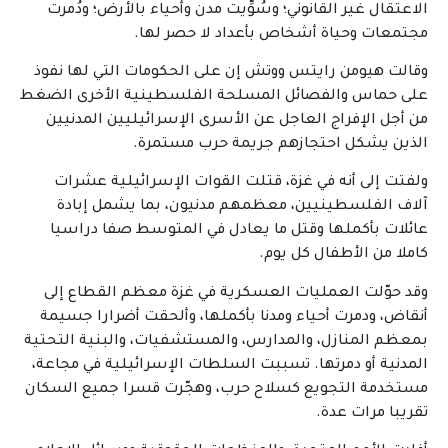
الاعتقال غير القانوني؛ وسُوِّيت مدن وأحياء بالأرض؛ ودُمرت
مجتمعات وحياة أشخاص بأعداد لا حصر لها.
وقالت هيومن رايتس ووتش إن على الحكومات التي لها نفوذ
على حماس والفصائل المسلحة الفلسطينية الأخرى الضغط
من أجل الإفراج العاجل عن الأسرى الإسرائيليين المدنيين
الذين يشكل احتجازهم جريمة حرب مستمرة.
ولفتت إلى أنه في غزة، قتلت القوات الإسرائيلية عشرات
آلاف الفلسطينيين، معظمهم مدنيون، بما يشمل إبادة
عائلات بأكملها وقتل ما يعادل في المتوسط صفا دراسيا
كاملا من الأطفال كل يوم.
وقد حوّلت العمليات العسكرية في غزة معظم القطاع إلى
أنقاض، ودمرت أحياء ومدنا بأكملها، وألحقت أضرارا جسيمة
بمعظم المنازل، والمدارس، والمستشفيات، والبنية التحتية
المدنية أو دمرتها. تسببت السلطات الإسرائيلية في مجاعة،
مستخدمة التجويع كسلاح حرب، وهجّرت قسرا جميع السكان
تقريبا مرات عدة.