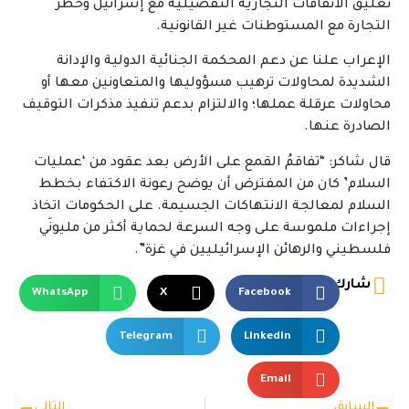
تعليق الاتفاقات التجارية التفضيلية مع إسرائيل وحظر
التجارة مع المستوطنات غير القانونية.
الإعراب علنا عن دعم المحكمة الجنائية الدولية والإدانة
الشديدة لمحاولات ترهيب مسؤوليها والمتعاونين معها أو
محاولات عرقلة عملها؛ والالتزام بدعم تنفيذ مذكرات التوقيف
الصادرة عنها.
قال شاكر: “تفاقمُ القمع على الأرض بعد عقود من ‘عمليات
السلام’ كان من المفترض أن يوضح رعونة الاكتفاء بخطط
السلام لمعالجة الانتهاكات الجسيمة. على الحكومات اتخاذ
إجراءات ملموسة على وجه السرعة لحماية أكثر من مليونَي
فلسطيني والرهائن الإسرائيليين في غزة”.
شارك
WhatsApp
X
Facebook
Telegram
LinkedIn
Email
السابق
التالي