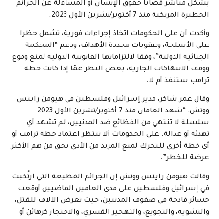
بشكل مباشر قضايا حقوق الإنسان أو المساءلة عن الجرائم
الخطيرة المرتكبة منذ 7 أكتوبر/تشرين الأول 2023.
وأكدت أن على الحكومات اتخاذ إجراءات فورية، تشمل حظرا
على الأسلحة، وعقوبات محددة الأهداف، ودعم “المحكمة
الجنائية الدولية”، وفقا لالتزاماتها القانونية الدولية لمنع وقوع
ووقف الانتهاكات الجارية، بغض النظر عمّا إذا كانت خطة
ترامب ستنفذ أم لا.
وقال عمر شاكر، مدير إسرائيل وفلسطين في هيومن رايتس
ووتش: “شهد العامان منذ 7 أكتوبر/تشرين الأول 2023
سلسلة لا تنتهي من الفظائع ضد المدنيين، لم تشهد أي
تهدئة أو عدالة. على الحكومات ألا تنتظر اعتماد خطة ترامب أو
أي خطة أخرى للتحرك لمنع المزيد من الأذى بحق من هم الأكثر
عرضة للخطر”.
وقالت هيومن رايتس ووتش إن الجرائم الفظيعة التي ارتُكبت
في إسرائيل وفلسطين على مدى العامين الماضيين أوقعت
خسائر فادحة في صفوف المدنيين، حيث تعرض الآلاف للقتل،
والتشويه، والتجويع، والتهجير القسري، والاحتجاز كرهائن أو