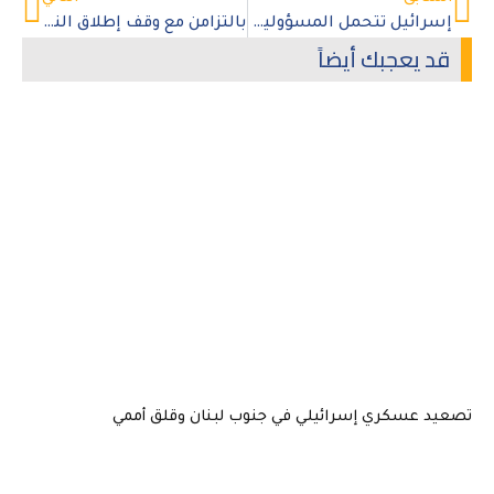
إسرائيل تتحمل المسؤولية الكاملة عن حياة الممرضة تسنيم الهمص بعد اختطافها وإخفائها قسرًا
بالتزامن مع وقف إطلاق النار.. الأورومتوسطي يخاطب المؤسسات الإنسانية لتركيز عملياتها بمناطق شمالي غزة
قد يعجبك أيضاً
تصعيد عسكري إسرائيلي في جنوب لبنان وقلق أممي