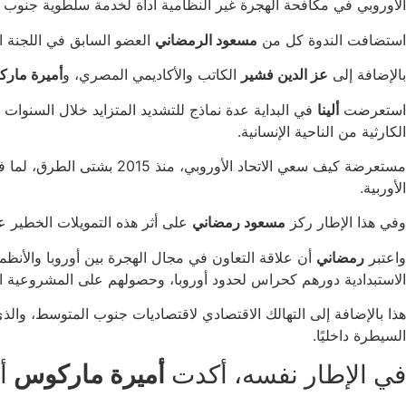
الأوروبي في مكافحة الهجرة غير النظامية أداة لخدمة سلطوية جنوب 
استضافت الندوة كل من
مسعود الرمضاني
العضو السابق في اللجنة ال
بالإضافة إلى
عز الدين فشير
الكاتب والأكاديمي المصري، و
أميرة مار
استعرضت
ألينا
في البداية عدة نماذج للتشديد المتزايد خلال السنوات
الكارثية من الناحية الإنسانية.
مستعرضة كيف سعي الاتحاد
الأوربية.
وفي هذا الإطار ركز
مسعود رمضاني
على أثر هذه التمويلات الخطير 
واعتبر
رمضاني
أن علاقة التعاون في مجال الهجرة بين أوروبا والأنظم
الاستبدادية دورهم كحراس لحدود أوروبا، وحصولهم على المشروعية ا
هذا بالإضافة إلى التهالك الاقتصادي لاقتصاديات جنوب المتوسط، والذ
السيطرة داخليًا.
في الإطار نفسه، أكدت
أميرة ماركوس
أن