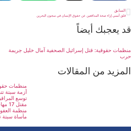
السابق
قلق أممي إزاء صحة المدافعين عن حقوق الإنسان في سجون البحرين
قد يعجبك أيضاً
منظمات حقوقية: قتل إسرائيل الصحفية آمال خليل جريمة
حرب
المزيد من المقالات
منظمات حقوق
أزمة سبتة تت
توسع المراقبة
مقتل 17 مهاجرا في مأساة بحرية جديدة قبالة إسبانيا
منظمة العفو 
مأساة سبتة ت