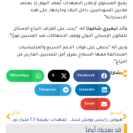
رفيع المستوى لإعلان التعهدات يُعقد اليوم، إذ يعتمد
ملايين السودانيين، داخل البلاد وخارجها، على هذه
الاستجابة”.
وأكد
تيغيري شاغوتا
أنه: “يجب على أطراف النزاع الامتثال
للقانون الإنساني الدولي ووقف الانتهاكات ضد المدنيين فورًا”.
وبين أنه “ينبغي على قوات الدعم السريع والميليشيات
المتحالفة معها السماح بمرور آمن للمدنيين الفارين من
النزاع”.
شارك
WhatsApp
X
Facebook
Telegram
LinkedIn
Email
السابق
التالي
هيومن رايتس ووتش تسلط الضوع على القتلى في حدود مليلية بالمغرب
تعهدات بقيمة 1.5 مليار دولار لدعم الاستجابة الإنسانية في السودان والمنطقة
قد يعجبك أيضاً