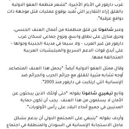
غرب دارفور في الأيام الأخيرة: “تشعر منظمة العفو الدولية
بالقلق إزاء التقارير التي تُفيد بوقوع عمليات قتل موجهة ذات
دوافع عرقية”.
وعبر
شاغوتا
عن قلق منظمته من أعمال العنف الجنسي،
وحرق منازل على نطاق واسع، ونزوح جماعي لسكان غرب
دارفور من غير العرب – ولا سيما في مدينة الجنينة وحولها –
على أيدي قوات الدعم السريع والميليشيات العربية
المتحالفة معها.
وقال ممثل العفو الدولية أيضاً: “يحمل هذا العنف المتصاعد
أوجه تشابه مثيرة للقلق مع جرائم الحرب والجرائم ضد
الإنسانية التي ارتكبت في دارفور منذ 2003”.
وتابع
تيغيري شاغوتا
بقوله: “حتى أولئك الذين يبحثون عن
الأمان لا يسلمون من هذا العنف. يجب أن تكون حماية
المدنيين في جميع أنحاء البلاد على رأس الأولويات”.
وأردف بقوله: “ينبغي على المجتمع الدولي أن يدعم بشكل
عاجل الاستجابة الإنسانية في السودان والمنطقة في اجتماع