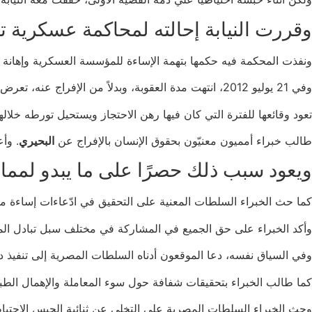
وقررت النيابة إحالته لمحاكمة عسكرية تفتقر لشرو
ونفذت المحكمة فيه حكمها بتهمة الإساءة للمؤسسة العسكرية وإهانة 
وفي 21 يوليو 2012، انتهت مدة العقوبة، وبدلاً من الإفراج عنه، تعرض
تعود وقائعها للفترة التي كان فيها رهن الاحتجاز ويستحيل تورطه خلا
طالب خبراء أمميون معنيّون بحقوق الإنسان بالإفراج عن
البحيري
. وأ
ويعود سبب ذلك حصرًا على ما يبدو لممارست
كما حث الخبراء السلطات المعنية على التحقيق في ادّعاءات إساءة معاملة 
وأكد الخبراء على حق الجميع في المشاركة في مختلف سبل تبادل المعلو
وفي السياق نفسه، دعا الموقعون أدناه السلطات المصرية إلى تنفيذ د
كما طالب الخبراء بتحقيقات شفافة حول سوء المعاملة والإهمال الطب
وحث الخبراء السلطات المصرية على التخلي عن ثنائية الحبس الاحتياط