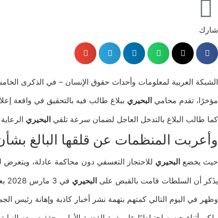
شارك
الشبكة العربية لمعلومات وأحداث حقوق الإنسان – في الذكرى الخام
مؤخرًا، تقدم محامي
البحيري
ببلاغ طالب فيه بالتحقيق في واقعة إعلان موكله إضرابه
كما طالب البلاغ بالتدخل العاجل لضمان سرعة تلقي
البحيري
الرعاية 
وأعربت المنظمات عن قلقها البالغ بشأ
حيث يخضع
البحيري
للاحتجاز التعسفي دون محاكمة عادلة، ويتعرض لل
يذَكر أن السلطات قامت بالقبض على
البحيري
في 3 مارس 2028 بعد توقيفه في مطار القاهرة.
وظهر في اليوم التالي كمتهم بتهمة نشر أخبار كاذبة وإهانة رئيس الجمهورية، وقد
ولكن أثناء حبسه احتياطيًا علي ذمة القضية الأولى، حققت معه النيابة