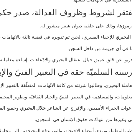
ط وظروف العدالة، صدر حكمها بحبسه 3 سنوات في 31
رموزها، وذلك على خلفية ديوان شعر منشور له.
البحيري
للإخفاء القسري، لحين تم تدويره في قضية ثالثة بالاتهامات ن
لها في أي جريمة من داخل السجن.
عربوا عن قلق عميق حيال اعتقال البحيري والادّعاءات بإساءة معاملته.
ه السلميّة حقه في التعبير الفنيّ والإب
البحيري. وطالبوا بتبرئته من كافة الاتّهامات المتعلّقة بالتعبير الإب
مات، والمساهمة في التعبير الفنيّ والحياة الثقافيّة وتطوير المجتم
عوات الخبراء الأمميين، والإفراج عن الشاعر
جلال البحيري
وجميع المع
ي وغيرها من انتهاكات حقوق الإنسان في السجون.
ي المطول وتردي أوضاع الاحتجاز، والتي تدفع المحتجزين إلى محاولات