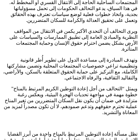
المجتمعات الساحلية الحاجة إلى الانتقال القسري أو المخطط له.
في هذا السياق، يدعو التحالف الحكومات إلى تحمل مسؤولياتها
بجدية، واتخاذ خطوات فعلية لوضع سياسات تعترف بهذه الحقائق
وتعمل على تحقيق العدالة والكرامة للسكان المتضررين.
ويرى التحالف أن التحدي الأكبر يكمن في الانتقال من المواقف
النظرية والمبادئ العامة إلى تطبيق الممارسات والسياسات على
الأرض بشكل يضمن احترام حقوق الإنسان وحماية المجتمعات
المتأثرة.
وتهدف المبادرة إلى مساعدة الدول على تطوير أُطر قانونية
وتنظيمية تراعي خصوصيات المجتمعات المحلية وتضمن مشاركتها
الكاملة، مع التركيز على حماية الحقوق المتعلقة بالسكن، والأراضي،
والتقاليد الثقافية، والرفاه الاجتماعي.
ويمثل “التحالف من أجل إعادة التوطين الكريم المرتبط بالمناخ”
خطوة مهمة في مواجهة تحديات الهجرة البيئية، ويعكس رغبة
متزايدة في ضمان أن يكون نقل السكان المتضررين من تغير المناخ
عملية تحترم حقوقهم وتدعم صمودهم، لا أن تكون مصدراً لمزيد من
المعاناة والتشريد.
تظل مسألة إعادة التوطين المرتبط بالمناخ واحدة من أبرز القضايا
الإنسانية والبيئية التي تتطلب تعاوناً دولياً حقيقياً وإرادة سياسية قوية