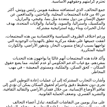
تحترم كرامتهم وحقوقهم الأساسية.
جمع التحالف، الذي استضافته منظمة هيومن رايتس ووتش، أكثر
من 40 من قادة المجتمعات المحلية، والباحثين، والمدافعين عن
حقوق الإنسان من دول متعددة مثل بنما، وفيجي، والبرازيل،
والمكسيك، وأستراليا، والسويد، وألمانيا، والولايات المتحدة، بهدف
تبادل الخبرات وبناء رؤية استراتيجية مشتركة.
ورغم اختلاف الظروف السياسية والاقتصادية بين هذه المجتمعات،
اتفقت جميعها على نقطة مركزية تتعلق بالتهديدات الوجودية التي
تواجهها بسبب ارتفاع منسوب البحار، وتدهور الأراضي، والكوارث
البيئية المتكررة.
وأكد قادة هذه المجتمعات أنهم غالبًا ما يواجهون هذه التحديات
بمفردهم، مع غياب الدعم الحكومي أو عدم كفايته، مما يضع حقوق
السكان – كحق السكن، والملكية، ومستوى المعيشة – في مهب
المخاطر.
وأشارت التجارب المشتركة إلى أن عمليات إعادة التوطين التي
تجرى دون تخطيط دقيق واحترام لحقوق السكان يمكن أن تؤدي إلى
تفاقم الأوضاع الإنسانية، من خلال فقدان الأراضي والتقاليد الثقافية،
والتشريد القسري، وضعف الحماية القانونية.
على مدار يومين من النقاشات المكثفة، تبادل أعضاء التحالف
الدروس المستفادة من تجارب إعادة التوطين في مختلف المناطق،