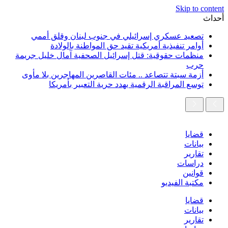
Skip to content
أحداث
تصعيد عسكري إسرائيلي في جنوب لبنان وقلق أممي
أوامر تنفيذية أمريكية تقيد حق المواطنة بالولادة
منظمات حقوقية: قتل إسرائيل الصحفية آمال خليل جريمة
حرب
أزمة سبتة تتصاعد .. مئات القاصرين المهاجرين بلا مأوى
توسع المراقبة الرقمية يهدد حرية التعبير بأمريكا
قضايا
بيانات
تقارير
دراسات
قوانين
مكتبة الفيديو
قضايا
بيانات
تقارير