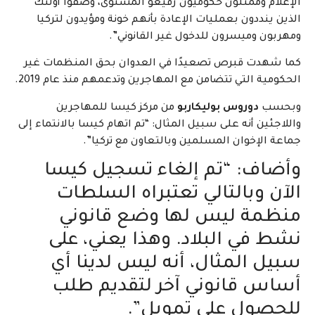
الإعلام وممثلون حكوميون رفيعو المستوى، وصفوا أولئك
الذين ينددون بعمليات الإعادة بأنهم خونة ومؤيدون لتركيا
ومهربون وميسرون للدخول غير القانوني”.
كما شهدت قبرص تصعيدًا في العدوان بحق المنظمات غير
الحكومية التي تتضامن مع المهاجرين وتدعمهم منذ عام 2019.
وبحسب
دوروس بوليكاربو
من مركز كيسا للمهاجرين
واللاجئين أنه على سبيل المثال: “تم اتهام كيسا بالانتماء إلى
جماعة الإخوان المسلمين وبالتعاون مع تركيا”.
وأضاف: “تم إلغاء تسجيل كيسا
الآن وبالتالي تعتبراه السلطات
منظمة ليس لها وضع قانوني
نشط في البلاد. وهذا يعني، على
سبيل المثال، أنه ليس لدينا أي
أساس قانوني آخر لتقديم طلب
للحصول على تمويل”.