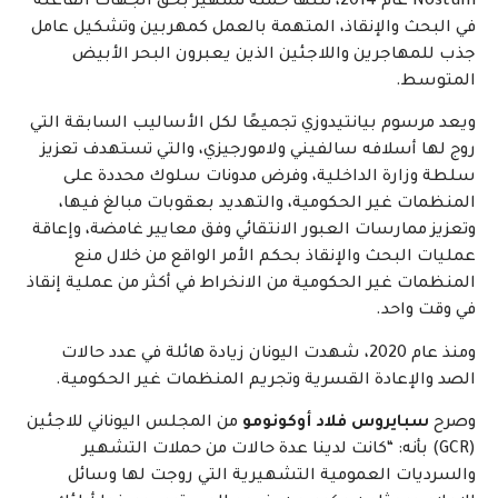
Nostum عام 2014، تلتها حملة تشهير بحق الجهات الفاعلة
في البحث والإنقاذ، المتهمة بالعمل كمهربين وتشكيل عامل
جذب للمهاجرين واللاجئين الذين يعبرون البحر الأبيض
المتوسط.
ويعد مرسوم بيانتيدوزي تجميعًا لكل الأساليب السابقة التي
روج لها أسلافه سالفيني ولامورجيزي، والتي تستهدف تعزيز
سلطة وزارة الداخلية، وفرض مدونات سلوك محددة على
المنظمات غير الحكومية، والتهديد بعقوبات مبالغ فيها،
وتعزيز ممارسات العبور الانتقائي وفق معايير غامضة، وإعاقة
عمليات البحث والإنقاذ بحكم الأمر الواقع من خلال منع
المنظمات غير الحكومية من الانخراط في أكثر من عملية إنقاذ
في وقت واحد.
ومنذ عام 2020، شهدت اليونان زيادة هائلة في عدد حالات
الصد والإعادة القسرية وتجريم المنظمات غير الحكومية.
وصرح
سبايروس فلاد أوكونومو
من المجلس اليوناني للاجئين
(GCR) بأنه: “كانت لدينا عدة حالات من حملات التشهير
والسرديات العمومية التشهيرية التي روجت لها وسائل