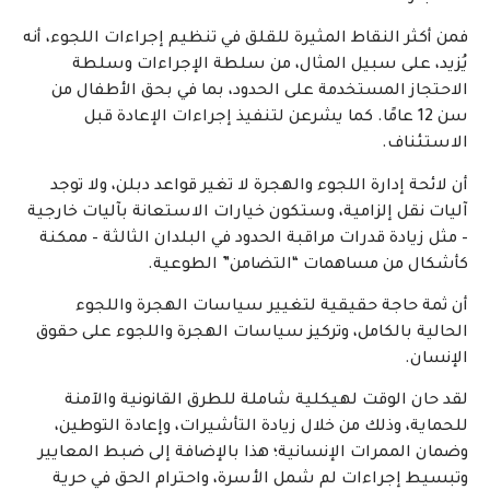
فمن أكثر النقاط المثيرة للقلق في تنظيم إجراءات اللجوء، أنه
يُزيد، على سبيل المثال، من سلطة الإجراءات وسلطة
الاحتجاز المستخدمة على الحدود، بما في بحق الأطفال من
سن 12 عامًا. كما يشرعن لتنفيذ إجراءات الإعادة قبل
الاستئناف.
أن لائحة إدارة اللجوء والهجرة لا تغير قواعد دبلن، ولا توجد
آليات نقل إلزامية، وستكون خيارات الاستعانة بآليات خارجية
– مثل زيادة قدرات مراقبة الحدود في البلدان الثالثة – ممكنة
كأشكال من مساهمات “التضامن” الطوعية.
أن ثمة حاجة حقيقية لتغيير سياسات الهجرة واللجوء
الحالية بالكامل، وتركيز سياسات الهجرة واللجوء على حقوق
الإنسان.
لقد حان الوقت لهيكلية شاملة للطرق القانونية والآمنة
للحماية، وذلك من خلال زيادة التأشيرات، وإعادة التوطين،
وضمان الممرات الإنسانية؛ هذا بالإضافة إلى ضبط المعايير
وتبسيط إجراءات لم شمل الأسرة، واحترام الحق في حرية