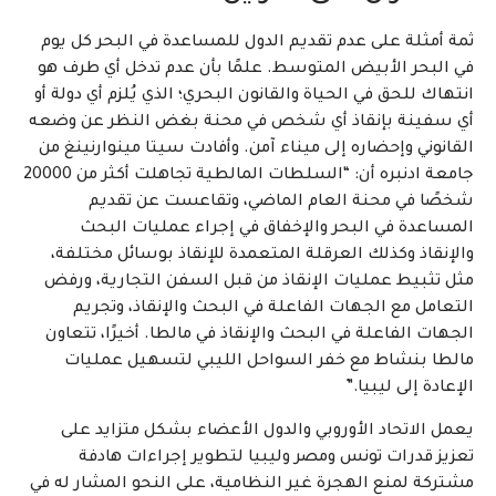
ثمة أمثلة على عدم تقديم الدول للمساعدة في البحر كل يوم
في البحر الأبيض المتوسط. علمًا بأن عدم تدخل أي طرف هو
انتهاك للحق في الحياة والقانون البحري؛ الذي يُلزم أي دولة أو
أي سفينة بإنقاذ أي شخص في محنة بغض النظر عن وضعه
القانوني وإحضاره إلى ميناء آمن. وأفادت سيتا مينوارنينغ من
جامعة ادنبره أن: “السلطات المالطية تجاهلت أكثر من 20000
شخصًا في محنة العام الماضي، وتقاعست عن تقديم
المساعدة في البحر والإخفاق في إجراء عمليات البحث
والإنقاذ وكذلك العرقلة المتعمدة للإنقاذ بوسائل مختلفة،
مثل تثبيط عمليات الإنقاذ من قبل السفن التجارية، ورفض
التعامل مع الجهات الفاعلة في البحث والإنقاذ، وتجريم
الجهات الفاعلة في البحث والإنقاذ في مالطا. أخيرًا، تتعاون
مالطا بنشاط مع خفر السواحل الليبي لتسهيل عمليات
الإعادة إلى ليبيا.”
يعمل الاتحاد الأوروبي والدول الأعضاء بشكل متزايد على
تعزيز قدرات تونس ومصر وليبيا لتطوير إجراءات هادفة
مشتركة لمنع الهجرة غير النظامية، على النحو المشار له في