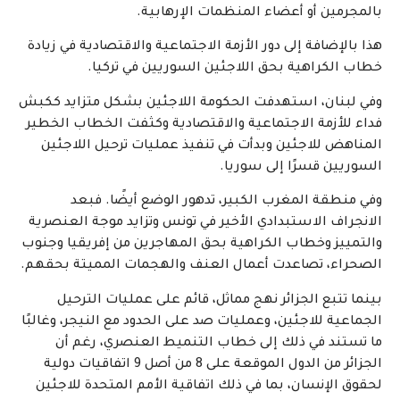
بالمجرمين أو أعضاء المنظمات الإرهابية.
هذا بالإضافة إلى دور الأزمة الاجتماعية والاقتصادية في زيادة
خطاب الكراهية بحق اللاجئين السوريين في تركيا.
وفي لبنان، استهدفت الحكومة اللاجئين بشكل متزايد ككبش
فداء للأزمة الاجتماعية والاقتصادية وكثفت الخطاب الخطير
المناهض للاجئين وبدأت في تنفيذ عمليات ترحيل اللاجئين
السوريين قسرًا إلى سوريا.
وفي منطقة المغرب الكبير، تدهور الوضع أيضًا. فبعد
الانجراف الاستبدادي الأخير في تونس وتزايد موجة العنصرية
والتمييز وخطاب الكراهية بحق المهاجرين من إفريقيا وجنوب
الصحراء، تصاعدت أعمال العنف والهجمات المميتة بحقهم.
بينما تتبع الجزائر نهج مماثل، قائم على عمليات الترحيل
الجماعية للاجئين، وعمليات صد على الحدود مع النيجر، وغالبًا
ما تستند في ذلك إلى خطاب التنميط العنصري، رغم أن
الجزائر من الدول الموقعة على 8 من أصل 9 اتفاقيات دولية
لحقوق الإنسان، بما في ذلك اتفاقية الأمم المتحدة للاجئين