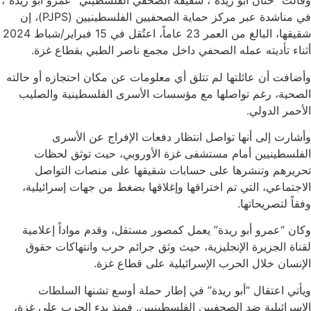
وقالت “حنان أبو ريدة”، شقيقة الصحفي الفلسطيني “عمرو أبو ريدة”،
في مناشدة عبر مركز حماية الصحفيين الفلسطينيين (PJPS)، إن
شقيقها، البالغ من العمر 23 عاماً، اعتُقل في 15 فبراير/شباط 2024
أثناء تأديته عمله الصحفي داخل مجمع ناصر الطبي بقطاع غزة.
وأضافت أن عائلتها لم تتلق أي معلومات عن مكان احتجازه أو حالته
الصحية، رغم تواصلها مع مؤسسات الأسرى الفلسطينية والصليب
الأحمر الدولي.
وأشارت إلى أنها تواصل انتظار دفعات الإفراج عن الأسرى
الفلسطينيين أمام مستشفى غزة الأوروبي، حيث توثق لحظات
تحريرهم وتنشرها على حسابات شقيقها على منصات التواصل
الاجتماعي، التي تم اختراقها وإغلاقها بضغط من جهات إسرائيلية،
وفقاً لتصريحاتها.
وكان “عمرو أبو ريدة” يعمل كمصور مستقل، وقدم مواداً إعلامية
لقناة الجزيرة الإنجليزية، حيث وثق جرائم حرب وانتهاكات حقوق
الإنسان خلال الحرب الإسرائيلية على قطاع غزة.
ويأتي اعتقال “أبو ريدة” في إطار حملة أوسع تشنها السلطات
الإسرائيلية ضد الصحفيين الفلسطينيين. فمنذ بدء الحرب على غزة،