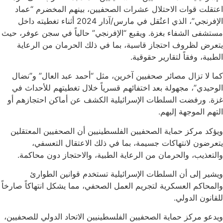
اعتقلت قوات الاحتلال عشرات الصحفيين، بينهم المخضرم “عماد
الإفرنجي”، الذي اعتُقل في مارس/آذار 2024 أثناء تغطيته داخل
مستشفى الشفاء بغزة. ويقبع “الإفرنجي” حالياً في سجن عوفر، حيث
يتعرض لظروف احتجاز قاسية، بما في ذلك الحرمان من الرعاية
الطبية، وفقاً لتقارير حقوقية.
كما لا تزال مصائر صحفيين آخرين، مثل “أحمد عبد العال” و”نضال
الوحيدي”، مجهولة بعد اختفائهم قسرياً خلال تغطيتهم للأحداث في
غزة. ورفضت السلطات الإسرائيلية الكشف عن أماكن احتجازهم أو
التهم الموجهة إليهم.
ويؤكد مركز حماية الصحفيين الفلسطينيين أن الصحفيين المعتقلين
يتعرضون لانتهاكات جسيمة، بما في ذلك الاعتقال التعسفي،
والتعذيب، والحرمان من الرعاية الطبية، والاحتجاز دون محاكمة.
ويشير إلى أن السلطات الإسرائيلية تستخدم قوانين الطوارئ
والمحاكم العسكرية لتجريم العمل الصحفي، مما يشكل انتهاكاً صارخاً
للقانون الدولي.
ويدعو مركز حماية الصحفيين الفلسطينيين الاتحاد الدولي للصحفيين،