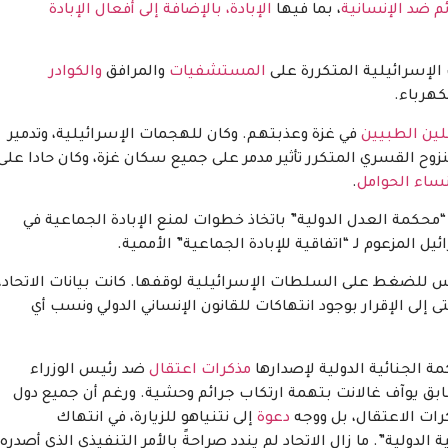
ئم ضد الإنسانية
، بما فيها
الإبادة، بالإضافة إلى أفعال الإبادة
الإسرائيلية المتكررة على
المستشفيات
والمرافق
والكوادر
كهرباء.
لين الطبيين
في غزة وعذبتهم. وكان للهجمات الإسرائيلية، وتدمير
النزوح القسري المتكرر تأثير مدمر على جميع سكان غزة، وكان حادا على
نساء الحوامل
.
“محكمة العدل الدولية” باتخاذ خطوات لمنع الإبادة الجماعية في
 المزعوم لـ “اتفاقية للإبادة الجماعية” الأممية.
وس للضغط على السلطات الإسرائيلية لوقفها. كانت بيانات الاتحاد،
قة بالإجماع من حكوماته الـ 27، تفتقر حتى إلى الإقرار بوجود انتهاكات للقانون الإنساني الدولي ونسب أي
كمة الجنائية الدولية لإصدارها
مذكرات اعتقال
ضد رئيس الوزراء
لسابق يوآف غالانت بتهمة ارتكاب جرائم وحشية. ورغم أن جميع دول
ات الاعتقال، بل ووجه
دعوة
إلى نتنياهو للزيارة، في انتهاك
لدولية”. ما زال الاتحاد لم يندد صراحةً بالأمر التنفيذي الذي أصدره