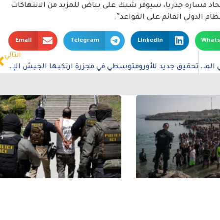
 الاتحاد مساره جذريا، سيوفر شيك على بياض للمزيد من الانتهاكات
م الدولي القائم على القواعد”.
Email
Telegram
LinkedIn
What
التالي
مصر: أفرجوا عن مستخدمي وسائل التواصل الاجتماعي المحتجزين لمساندتهم الدعوات إلى إنهاء حكم الرئيس عبد الفتاح السيسي
تحقيق جديد للأورومتوسطي في مجزرة ارتكبها الجيش الإسرائيلي بحق 90 مدنيًّا من عائلة “جحا” في غزة دون مبرر