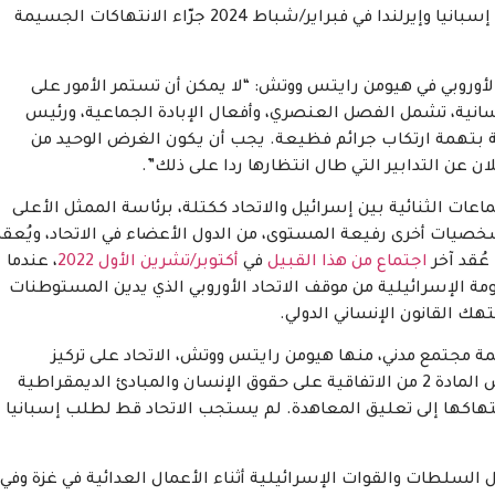
التعليق المقدّم من إسبانيا وإيرلندا في فبراير/شباط 2024 جرّاء الانتهاكات الجسيمة
الأوروبي في هيومن رايتس ووتش: “لا يمكن أن تستمر الأمور على
انية، تشمل الفصل العنصري، وأفعال الإبادة الجماعية، ورئيس
ية بتهمة ارتكاب جرائم فظيعة. يجب أن يكون الغرض الوحيد من
 عن التدابير التي طال انتظارها ردا على ذلك”.
اعات الثنائية بين إسرائيل والاتحاد ككتلة، برئاسة الممثل الأعلى
 شخصيات أخرى رفيعة المستوى، من الدول الأعضاء في الاتحاد، ويُعقد
 عُقد آخر
اجتماع من هذا القبيل
في
أكتوبر/تشرين الأول 2022
، عندما
 استياء الحكومة الإسرائيلية من موقف الاتحاد الأوروبي الذي يدين المستوطنات
هك القانون الإنساني الدولي.
 الاتحاد ودوله الأعضاء، حثت 125 منظمة مجتمع مدني، منها هيومن رايتس ووتش، الاتحاد على تركيز
نقاشاته مع ساعر على التعليق المحتمل للاتفاقية. تنص المادة 2 من الاتفاقية على حقوق الإنسان والمبادئ الديمقراطية
نتهاكها إلى تعليق المعاهدة. لم يستجب الاتحاد قط لطلب إسبانيا
سلطات والقوات الإسرائيلية أثناء الأعمال العدائية في غزة وفي