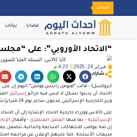
أحداث
قضايا
بيانات
“الاتحاد الأوروبي”: على “مجل
فبراير 24, 2025
4:23 م
شارك
(بروكسل) – قالت “هيومن رايتس ووتش” اليوم إن على ا
الاتحاد أن يدينوا بشكل لا لبس فيه جرائم
إسرائيل
الفظي
وزير الخارجية الإسرائيلي غدعون ساعر يوم 24 فبراير/شباط 2025 ضمن “
على كالاس ووزراء خارجية الاتحاد الإشارة إلى أن الاتحاد 
الإسرائيلية
– بما فيها
الفصل العنصري
– وأفعال
الإبا
إن ثمة عواقب للانتهاكات السابقة والحالية، تتضمن ع
مبيعات الأسلحة. كما عليهم الإعلان عن مراجعة امتثا