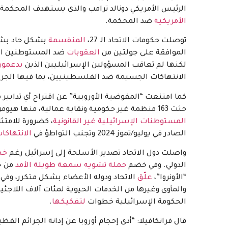
الرئيس الأمريكي دونالد ترامب والذي يستهدف المحكمة، 
الأمريكية
ضد المحكمة.
توصلت حكومات الاتحاد الـ 27،
المنقسمة
بشكل حاد بشأن
الموافقة على جولتين من
العقوبات
ضد المستوطنين الإ
لكنها لم تعاقب المسؤولين الإسرائيليين الذين
يدعمون
الانتهاكات الجسيمة ضد الفلسطينيين، بما فيها الجري
كما امتنعت “المفوضية الأوروبية” عن اقتراح أي تداب
حثت 163 منظمة غير حكومية ونقابة عمالية، منها هيومن رايتس ووتش، المفوضية على
المستوطنات الإسرائيلية غير القانونية
، كضرورة للامت
الصادر في يوليو/تموز 2024 وتجنب التواطؤ في
الانتهاكات
واصلت دول الاتحاد تصدير الأسلحة إلى إسرائيل رغم
خط
الدولي. وفي خضم
حملة تشويه سمعة طويلة الأمد
من ج
“الأونروا”،
علّق
الاتحاد ودوله الأعضاء بشكل متكرر، وف
والمأوى وغيرها من الخدمات الحيوية لمئات آلاف اللاج
الحكومة الإسرائيلية خطوات
لتفكيكها
.
قال فرانكافيلا: “أدى إحجام أوروبا عن إدانة الجرائم الف