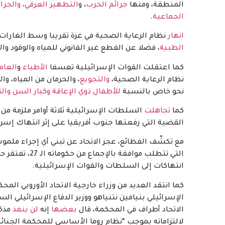
المنطقة، ومنها
جرائم الحرب
، و
التطهير العرقي، والجرا
الجماعية
.
انهار
نظام الرعاية الصحية في غزة تقريبا وسط الغارات 
الطبية
، فضلا عن القطع غير القانوني للمياه والوقود وال
كما اعتقلت القوات الإسرائيلية تعسفا
الأطباء
و
العام
نظام الرعاية الصحية،
والتجويع
، والحرمان من المياه، و
نحو خاص بالنسبة
للأطفال ذوي الإعاقة
وكبار السن
وال
كما
تجاهلت
السلطات الإسرائيلية ثلاثة أوامر ملزمة من 
القضية التي رفعتها جنوب أفريقيا على إثر انتهاك إسرائيل
مع تكشّف الفظائع، عجز الاتحاد عن تبني أي إجراء ملم
التي تتطلب مواف
انتهاكات إلى السلطات والقوات الإسرائيلية.
كما انتقد العديد من وزراء خارجية الاتحاد الأوروبي المح
الإسرائيلي بنيامين نتنياهو ووزير الدفاع الإسرائيلي ا
الاتحاد أطراف في المحكمة، قال
بعضها
إنه
لن ينفذ
مذكر
لالتزاماته بموجب “نظام روما الأساسي للمحكمة الجنائية ا