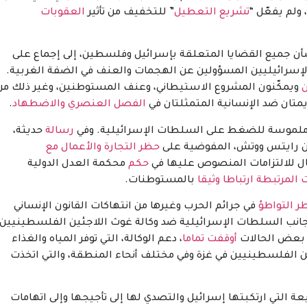
ولم يفعّل “
تشريع التعطيل
” للتخفيف من تأثير
العقوبات
 جميع القضايا المتعلقة بإسرائيل وفلسطين، إلى إجماع على
سرائيليين المسؤولين عن الهجمات والعنف في الضفة الغربية.
ويمكّنون المشروع الاستيطاني، وعنف المستوطنين، وغير ذلك من
متان ضد الإنسانية المتمثلتان في
الفصل العنصري والاضطهاد
.
ير ملموسة للضغط على السلطات الإسرائيلية. وفي
رسالة
حديثة،
حظر التجارة والأعمال مع
ثال للالتزامات المنصوص عليها في
حكم
محكمة العدل الدولية
 المرتبطة ارتباطا وثيقا
بالمستوطنات.
ر التواطؤ
في
جرائم الحرب
وغيرها من انتهاكات القانون الإنساني
انب السلطات الإسرائيلية ضد وكالة غوث اللاجئين الفلسطينيين
ي بعض الحالات
أوقفت تماما
، دعم الوكالة، التي توفر المياه والغذاء
ئين الفلسطينيين في غزة وفي مختلف أنحاء المنطقة، والتي اتخذت
ظيعة التي ارتكبتها إسرائيل والتصدي لها إلى تأجيجها وإلى اتهامات