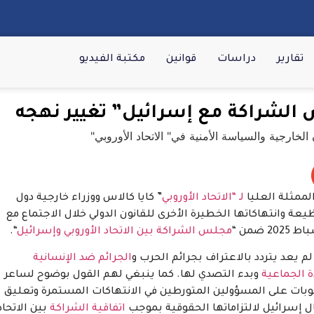
تقارير
دراسات
قوانين
مكتبة الفيديو
س الشراكة مع إسرائيل” تغيير نهجه
لممثلة العليا
لـ “الاتحاد الأوروبي
” كايا كالاس ووزراء خارجية دول
عة وانتهاكاتها الخطيرة الأخرى للقانون الدولي خلال الاجتماع مع
مجلس الشراكة بين الاتحاد الأوروبي وإسرائيل
“.
لم يعد يتردد بالاعتراف ب
جرائم الحرب
و
الجرائم ضد الإنسانية
دة الجماعية
وبدء التصدي لها. كما ينبغي لهم القول بوضوح لساعر
قوبات على المسؤولين المتورطين في الانتهاكات المستمرة وتعليق
ل إسرائيل لالتزاماتها الحقوقية بموجب
اتفاقية الشراكة
بين الاتحاد