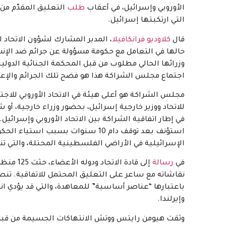
الأوروبي وإسرائيل، في أعقاب
طلب
التي ارتكبتها إسرائيل.
قال
كلاوديو فرانكافيلا
، المدير المشارك لشؤون الاتحاد 
حالها في التعامل مع حكومة مسؤولة عن جرائم ضد الإنس
وزرائها الحالي مطلوب من قبل المحكمة الجنائية الدول
اجتماع مجلس الشراكة هذا هو فضح تلك الجرائم والإعلان
مجلس الشراكة هو أعلى هيئة في الاتحاد الأوروبي للاجتم
للاتحاد ووزير خارجية إسرائيل، بحضور وزراء خارجية، أو
في إطار اتفاقية الشراكة بين الاتحاد الأوروبي وإسرائيل.
استؤنف بعد توقف دام 10 سنوات بسبب
الإسرائيلية في الأراضي الفلسطينية المحتلة، والتي تنت
في
رسالة
إلى قادة
باعتبارها “عناصر أساسية” للمعاهدة، والتي قد يؤدي ا
وإيرلندا.
وثقت هيومن رايتس ووتش الانتهاكات الجسيمة من قبل ال