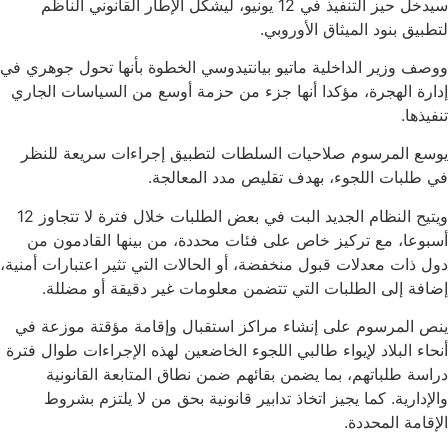
سيدخل حيز التنفيذ في 12 يونيو، ليشكل الإطار القانوني الناظم
لتطبيق بنود الميثاق الأوروبي.
ووصف وزير الداخلية ماتيو بيانتيدوسي الخطوة بأنها تحول جوهري في
إدارة الهجرة، مؤكدا أنها جزء من حزمة أوسع من السياسات الجاري
تنفيذها.
يوسع المرسوم صلاحيات السلطات لتطبيق إجراءات سريعة للنظر
في طلبات اللجوء، بهدف تقليص مدد المعالجة.
ويتيح النظام الجديد البت في بعض الطلبات خلال فترة لا تتجاوز 12
أسبوعا، مع تركيز خاص على فئات محددة، من بينها القادمون من
دول ذات معدلات قبول منخفضة، أو الحالات التي تثير اعتبارات أمنية،
إضافة إلى الطلبات التي تتضمن معلومات غير دقيقة أو مضللة.
ينص المرسوم على إنشاء مراكز استقبال وإقامة مؤقتة موزعة في
أنحاء البلاد لإيواء طالبي اللجوء الخاضعين لهذه الإجراءات طوال فترة
دراسة طلباتهم، بما يضمن بقائهم ضمن نطاق المتابعة القانونية
والإدارية. كما يجيز اتخاذ تدابير قانونية بحق من لا يلتزم بشروط
الإقامة المحددة.