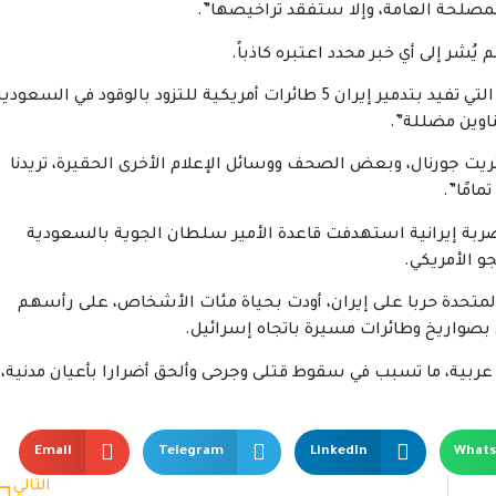
لمصلحة العامة، وإلا ستفقد تراخيصها”.
يُشر إلى أي خبر محدد اعتبره كاذباً.
والسبت، قال الرئيس الأمريكي دونالد ترامب، إن التقارير التي تفيد بتدمير إيران 5 طائرات أمريكية للتزود بالوقود في السعود
ناوين مضللة”.
ت جورنال، وبعض الصحف ووسائل الإعلام الأخرى الحقيرة، تريدنا
امًا”.
ربة إيرانية استهدفت قاعدة الأمير سلطان الجوية بالسعودية
يات المتحدة حربا على إيران، أودت بحياة مئات الأشخاص، على رأسهم
 بصواريخ وطائرات مسيرة باتجاه إسرائيل.
عربية، ما تسبب في سقوط قتلى وجرحى وألحق أضرارا بأعيان مدنية،
Email
Telegram
LinkedIn
What
التالي