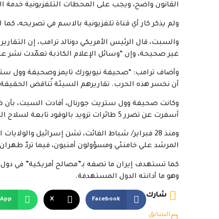
القانون واضح، ويجب على المحطات التلفزيونية خدمة ا
ولم يذكر كار أي قناة تلفزيونية بالاسم في تصريحه، كما لم 
غير صحيحة، وإن “وسائل الإعلام الكاذبة تعمّدت نشر ع
وأضاف ترامب: “صحيفة نيويورك تايمز وصحيفة وول ستري
أن نخسر هذه الحرب. تقاريرهم السيئة تُناقض الحقيقة تم
وكانت صحيفة وول ستريت جورنال، أفادت السبت، بأن ض
أسفرت عن تضرر 5 طائرات تزويد بالوقود تابعة لسلاح الجو الأمريكي.
ومنذ 28 فبراير/ شباط الفائت، تشن إسرائيل والولا
المرشد علي خامنئي ومسؤولون أمنيون، فيما تردّ طهران
كما تستهدف إيران ما تصفه بـ”مصالح أمريكية” في دول 
وهو ما أدانته الدول المستهدفة.
شارك
sApp
X
Facebook
السابق