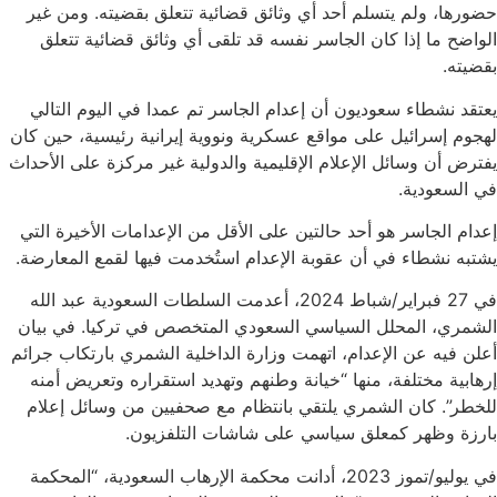
حضورها، ولم يتسلم أحد أي وثائق قضائية تتعلق بقضيته. ومن غير
الواضح ما إذا كان الجاسر نفسه قد تلقى أي وثائق قضائية تتعلق
بقضيته.
يعتقد نشطاء سعوديون أن إعدام الجاسر تم عمدا في اليوم التالي
لهجوم إسرائيل على مواقع عسكرية ونووية إيرانية رئيسية، حين كان
يفترض أن وسائل الإعلام الإقليمية والدولية غير مركزة على الأحداث
في السعودية.
إعدام الجاسر هو أحد حالتين على الأقل من الإعدامات الأخيرة التي
يشتبه نشطاء في أن عقوبة الإعدام استُخدمت فيها لقمع المعارضة.
في 27 فبراير/شباط 2024، أعدمت السلطات السعودية عبد الله
الشمري، المحلل السياسي السعودي المتخصص في تركيا. في بيان
أعلن فيه عن الإعدام، اتهمت وزارة الداخلية الشمري بارتكاب جرائم
إرهابية مختلفة، منها “خيانة وطنهم وتهديد استقراره وتعريض أمنه
للخطر”. كان الشمري يلتقي بانتظام مع صحفيين من وسائل إعلام
بارزة وظهر كمعلق سياسي على شاشات التلفزيون.
في يوليو/تموز 2023، أدانت محكمة الإرهاب السعودية، “المحكمة