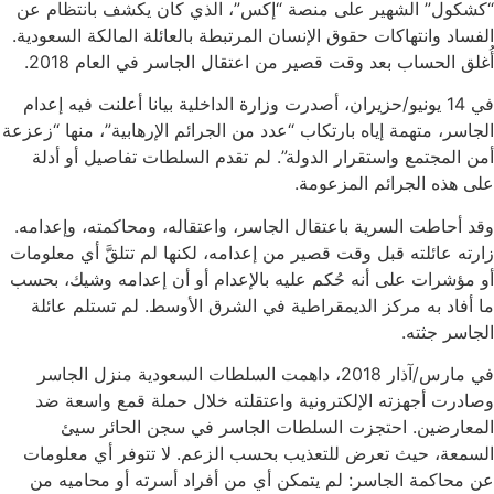
“كشكول” الشهير على منصة “إكس”، الذي كان يكشف بانتظام عن
الفساد وانتهاكات حقوق الإنسان المرتبطة بالعائلة المالكة السعودية.
أُغلق الحساب بعد وقت قصير من اعتقال الجاسر في العام 2018.
في 14 يونيو/حزيران، أصدرت وزارة الداخلية بيانا أعلنت فيه إعدام
الجاسر، متهمة إياه بارتكاب “عدد من الجرائم الإرهابية”، منها “زعزعة
أمن المجتمع واستقرار الدولة”. لم تقدم السلطات تفاصيل أو أدلة
على هذه الجرائم المزعومة.
وقد أحاطت السرية باعتقال الجاسر، واعتقاله، ومحاكمته، وإعدامه.
زارته عائلته قبل وقت قصير من إعدامه، لكنها لم تتلقَّ أي معلومات
أو مؤشرات على أنه حُكم عليه بالإعدام أو أن إعدامه وشيك، بحسب
ما أفاد به مركز الديمقراطية في الشرق الأوسط. لم تستلم عائلة
الجاسر جثته.
في مارس/آذار 2018، داهمت السلطات السعودية منزل الجاسر
وصادرت أجهزته الإلكترونية واعتقلته خلال حملة قمع واسعة ضد
المعارضين. احتجزت السلطات الجاسر في سجن الحائر سيئ
السمعة، حيث تعرض للتعذيب بحسب الزعم. لا تتوفر أي معلومات
عن محاكمة الجاسر: لم يتمكن أي من أفراد أسرته أو محاميه من