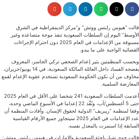
قالت “هيومن رايتس ووتش” و”مركز الديمقراطية في الشرق
الأوسط” اليوم إن السلطات السعودية تنفذ موجة متصاعدة وغير
مسبوقة من الإعدامات في العام 2025 دون احترام الإجراءات
القضائية الواجبة على ما يبدو.
وبحسب المنظمتين يثير إعدام الصحفي تركي الجاسر، المعروف
بفضحه الفساد داخل العائلة المالكة السعودية، في 14 يونيو/حزيران،
مخاوف من أن تكون الحكومة السعودية تستخدم عقوبة الإعدام لقمع
المعارضة السلمية.
أعدمت السلطات السعودية 241 شخصا على الأقل في العام 2025
حتى 5 أغسطس/آب، ونُفِّذ 22 إعداما في الأسبوع الماضي وحده،
وفقا لمنظمة “ريبريف” الدولية لحقوق الإنسان. وأفادت المنظمة أن
عدد الإعدامات في العام 2025 سيتجاوز جميع الأرقام القياسية
السابقة إذا استمرت بالمعدل نفسه.
قالت جوي شيا، باحثة السعودية والإمارات في هيومن رايتس ووتش: