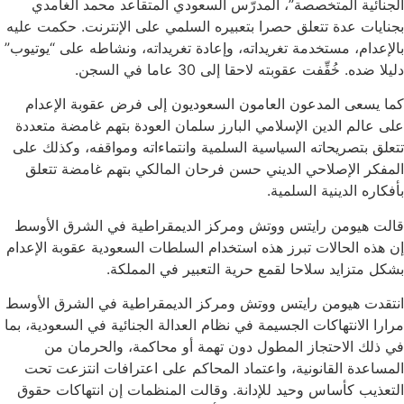
الجنائية المتخصصة”، المدرّس السعودي المتقاعد محمد الغامدي
بجنايات عدة تتعلق حصرا بتعبيره السلمي على الإنترنت. حكمت عليه
بالإعدام، مستخدمة تغريداته، وإعادة تغريداته، ونشاطه على “يوتيوب”
دليلا ضده. خُفِّفت عقوبته لاحقا إلى 30 عاما في السجن.
كما يسعى المدعون العامون السعوديون إلى فرض عقوبة الإعدام
على عالم الدين الإسلامي البارز سلمان العودة بتهم غامضة متعددة
تتعلق بتصريحاته السياسية السلمية وانتماءاته ومواقفه، وكذلك على
المفكر الإصلاحي الديني حسن فرحان المالكي بتهم غامضة تتعلق
بأفكاره الدينية السلمية.
قالت هيومن رايتس ووتش ومركز الديمقراطية في الشرق الأوسط
إن هذه الحالات تبرز هذه استخدام السلطات السعودية عقوبة الإعدام
بشكل متزايد سلاحا لقمع حرية التعبير في المملكة.
انتقدت هيومن رايتس ووتش ومركز الديمقراطية في الشرق الأوسط
مرارا الانتهاكات الجسيمة في نظام العدالة الجنائية في السعودية، بما
في ذلك الاحتجاز المطول دون تهمة أو محاكمة، والحرمان من
المساعدة القانونية، واعتماد المحاكم على اعترافات انتزعت تحت
التعذيب كأساس وحيد للإدانة. وقالت المنظمات إن انتهاكات حقوق