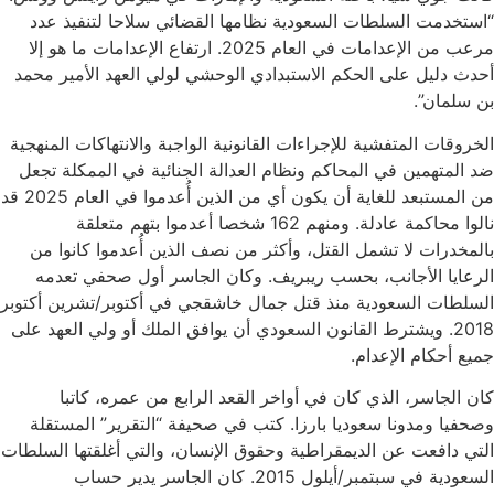
“استخدمت السلطات السعودية نظامها القضائي سلاحا لتنفيذ عدد
مرعب من الإعدامات في العام 2025. ارتفاع الإعدامات ما هو إلا
أحدث دليل على الحكم الاستبدادي الوحشي لولي العهد الأمير محمد
بن سلمان”.
الخروقات المتفشية للإجراءات القانونية الواجبة والانتهاكات المنهجية
ضد المتهمين في المحاكم ونظام العدالة الجنائية في الممكلة تجعل
من المستبعد للغاية أن يكون أي من الذين أُعدموا في العام 2025 قد
نالوا محاكمة عادلة. ومنهم 162 شخصا أعدموا بتهم متعلقة
بالمخدرات لا تشمل القتل، وأكثر من نصف الذين أُعدموا كانوا من
الرعايا الأجانب، بحسب ريبريف. وكان الجاسر أول صحفي تعدمه
السلطات السعودية منذ قتل جمال خاشقجي في أكتوبر/تشرين أكتوبر
2018. ويشترط القانون السعودي أن يوافق الملك أو ولي العهد على
جميع أحكام الإعدام.
كان الجاسر، الذي كان في أواخر القعد الرابع من عمره، كاتبا
وصحفيا ومدونا سعوديا بارزا. كتب في صحيفة “التقرير” المستقلة
التي دافعت عن الديمقراطية وحقوق الإنسان، والتي أغلقتها السلطات
السعودية في سبتمبر/أيلول 2015. كان الجاسر يدير حساب