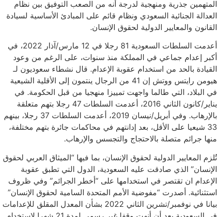
المتهمين جذرية ومنهجية لدرجة أنه من الصعب التوفيق بين نظام
العدالة الجنائية السعودي ونظام قائم على المبادئ الأساسية لسيادة
القانون والمعايير الدولية لحقوق الإنسان.
أعدمت السلطات السعودية 81 رجلا في 12 مارس/آذار 2022، في
أكبر إعدام جماعي في المملكة منذ سنوات، على الرغم من وعود
القيادة بالحد من استخدام عقوبة الإعدام. قال نشطاء سعوديون لـ
هيومن رايتس ووتش إن 41 من الرجال ينتمون إلى الأقلية الشيعية
في البلاد، التي طالما واجهت تمييزا منهجيا من قبل الحكومة. في
يناير/كانون الثاني 2016، أعدمت السلطات 47 رجلا بتهم متعلقة
بالإرهاب. وفي أبريل/نيسان 2019، أعدمت السلطات 37 رجلا، بينهم
33 شيعيا على الأقل، بعد إدانتهم في محاكمات جائرة بتهم مختلفة،
منها جرائم متصلة بالاحتجاج والتجسس والإرهاب.
تُلزم المعايير الدولية لحقوق الإنسان، بما فيها “الميثاق العربي لحقوق
الإنسان” الذي صادقت عليه السعودية، الدول التي تطبق عقوبة
الإعدام ان تقتصر في استخدامها على “أخطر الجرائم” وفي ظروف
استثنائية. أصدرت “مفوضية الأمم المتحدة السامية لحقوق الإنسان”
بيانا في نوفمبر/تشرين الثاني 2022 بشأن المعدل المقلق للإعدامات
في السعودية بعد أن أنهت وقفا غير رسمي لمدة 21 شهرا لاستخدام