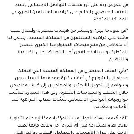
في معرض رده على دور منصات التواصل الاجتماعي وسط
العنف العنصري والقائم على كراهية المسلمين الجاري في
المملكة المتحدة:
“في ضوء ما يجري وينتشر من هجمات عنصرية وأعمال عنف
قائمة على كراهية المسلمين في المملكة المتحدة، ينبغي لنا
ألا نتغاضى عن منح منصات التكنولوجيا الكبرى لليمين
المتطرف وسيلة فعالة من أجل التحريض على الكراهية
والتنظيم.
“يأتي العنف العنصري في المملكة المتحدة الذي انتقلت
عدواه إلى الشوارع في أعقاب فترة عمد فيها السياسيون
وسواهم إلى تحويل اللاجئين والمهاجرين إلى كبش فداء، من
خلال الخطب والسياسات الخطرة. وفي هذا السياق، ضخّمت
خوارزميات التواصل الاجتماعي بنشاط خطاب الكراهية ضد
الأجانب وصعّدته.
“لقد صُممت هذه الخوارزميات المؤذية عمدًا لإعطاء الأولوية
للانخراط والمشاركة قبل أي شيء آخر. ولذلك فإنها تصب
الزيت على نيران الانقسام، والتضليل الإعلامي، والكراهية.