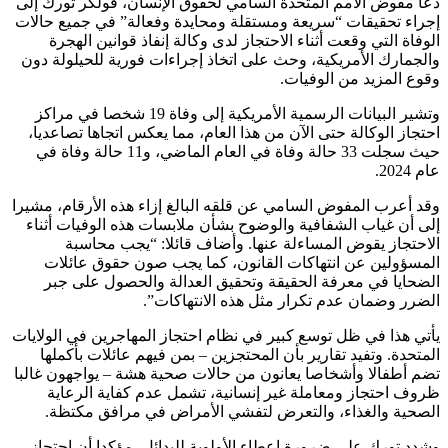
دعا مفوض الأمم المتحدة السامي لحقوق الإنسان، فولكر تورك إلى
إجراء تحقيقات “سريعة ومستقلة ومحايدة وفعالة” في جميع حالات
الوفاة التي وقعت أثناء الاحتجاز لدى وكالة إنفاذ قوانين الهجرة
والجمارك الأمريكية، وحث على اتخاذ إجراءات فورية للحيلولة دون
وقوع المزيد من الوفيات.
وتشير البيانات الرسمية الأمريكية إلى وفاة 19 شخصا في مراكز
احتجاز الوكالة حتى الآن من هذا العام، مما يعكس اتجاها تصاعديا،
حيث سجلت 33 حالة وفاة في العام الماضي، و11 حالة وفاة في
عام 2024.
وقد أعرب المفوض السامي عن قلقه البالغ إزاء هذه الأرقام، مشيرا
إلى أن غياب الشفافية والوضوح بشأن ملابسات هذه الوفيات أثناء
الاحتجاز يقوض المساءلة عنها. وأضاف قائلا: “يجب محاسبة
المسؤولين عن انتهاكات القانون، كما يجب صون حقوق عائلات
الضحايا في معرفة الحقيقة وتحقيق العدالة والحصول على جبر
الضرر وضمان عدم تكرار مثل هذه الانتهاكات”.
يأتي هذا في ظل توسع كبير في نظام احتجاز المهاجرين في الولايات
المتحدة. وتفيد تقارير بأن المحتجزين – بمن فيهم عائلات بأكملها
تضم ​​أطفالا وأشخاصا يعانون من حالات صحية هشة – يواجهون غالبا
ظروف احتجاز ومعاملة غير إنسانية، تشمل عدم كفاية الرعاية
الصحية والغذاء، والتعرض لتفشي الأمراض في مرافق مكتظة.
وشدد تورك على ضرورة إعطاء الأولوية للبدائل، مؤكدا أن احتجاز