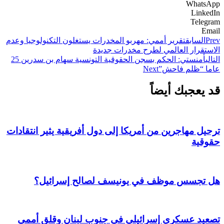
WhatsApp
LinkedIn
Telegram
Email
Prev
السابق
تقرير أممي: مهربو المخدرات يستغلون التكنولوجيا وعدم
الاستقرار العالمي لطرح مخدرات جديدة
التالي
أمنستي: الحكم بسجن الحقوقية التونسية سهام بن سدرين 25
عاما “ظلم فاحش”
Next
قد يعجبك أيضاً
ترحيل مهاجرين من أمريكا إلى دول أفريقية يثير انتقادات
حقوقية
هل تجسس موظف في يونيسف لصالح إسرائيل؟
تصعيد عسكري إسرائيلي في جنوب لبنان وقلق أممي