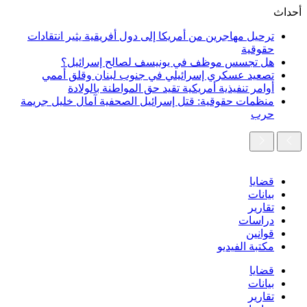
Skip
أحداث
to
content
ترحيل مهاجرين من أمريكا إلى دول أفريقية يثير انتقادات
حقوقية
هل تجسس موظف في يونيسف لصالح إسرائيل؟
تصعيد عسكري إسرائيلي في جنوب لبنان وقلق أممي
أوامر تنفيذية أمريكية تقيد حق المواطنة بالولادة
منظمات حقوقية: قتل إسرائيل الصحفية آمال خليل جريمة
حرب
قضايا
بيانات
تقارير
دراسات
قوانين
مكتبة الفيديو
قضايا
بيانات
تقارير