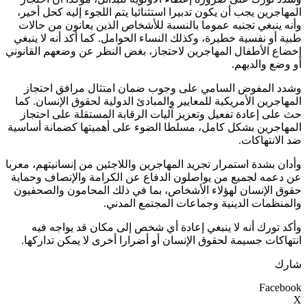
المهاجرين يجب أن يكون تدبيرا استثنائيا يتم اللجوء إليه كحل أخير،
وأنه ينبغي تجنبه عموما بالنسبة للأشخاص الذين يعانون من حالات
طبية أو نفسية خطيرة، وكذلك النساء الحوامل. كما أكد أنه لا ينبغي
إخضاع الأطفال المهاجرين لاحتجاز، بغض النظر عن وضعهم القانوني
أو وضع والديهم.
وشدد المفوض السامي على وجوب ضمان امتثال مرافق احتجاز
المهاجرين الأمريكية للمعايير والمبادئ الدولية لحقوق الإنسان. كما
حث على إعادة تفعيل وتعزيز آليات الرقابة المستقلة على احتجاز
المهاجرين بشكل كامل، مسلطا الضوء على أهميتها كضمانة أساسية
ضد الانتهاكات.
وأدان بشدة استمرار تجريد المهاجرين واللاجئين من إنسانيتهم، معربا
عن دعمه لجميع من يواصلون الدفاع عن الكرامة والإنصاف وحماية
حقوق الإنسان لهؤلاء الأشخاص، بما في ذلك المحامون والصحفيون
والمنظمات الدينية وجماعات المجتمع المدني.
وأكد تورك أنه لا ينبغي إعادة أي شخص إلى مكان قد يواجه فيه
انتهاكات جسيمة لحقوق الإنسان أو أضرارا أخرى لا يمكن تداركها.
شارك
Facebook
X