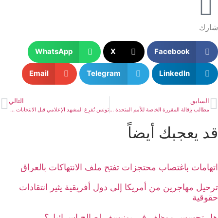
شارك
WhatsApp
X
Facebook
Email
Telegram
LinkedIn
السابق
التالي
مطالب بإقالة المقررة الخاصة للأمم المتحدة المعنية بمسألة التعذيب بسبب انحيازها
تونس تُفرِغ المشهد الإعلامي قبل الانتخابات الرئاسية
قد يعجبك أيضاً
اتهامات باغتصاب محتجزات تفتح ملف الانتهاكات بالعراق
ترحيل مهاجرين من أمريكا إلى دول أفريقية يثير انتقادات
حقوقية
هل تجسس موظف في يونيسف لصالح إسرائيل؟