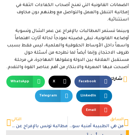
الضمانات القانونية التي تمنح أصحاب الكفاءات الثقة في
إمكانية التنقل والعمل والتواصل مع وطنهم دون مخاوف
استثنائية.
وبينما تستمر المطالبات بالإفراج عن عمر الشال وتسوية
أوضاعه القانونية، تبقى قضيته نموذجاً لحالة أثارت اهتماماً
واسعاً داخل الأوساط الحقوقية والعلمية، ليس فقط بسبب
ظروف الاحتجاز، وإنما أيضاً لما تطرحه من أسئلة حول
مستقبل العلاقة بين الدولة وعقولها المهاجرة، في مرحلة
أصبحت فيها المعرفة والابتكار من أهم عناصر القوة والتقدم.
شارك
WhatsApp
X
Facebook
Telegram
LinkedIn
Email
السابق
التالي
من هي الطبيبة أمنية سويدان؟ وما قصة الجدل حول مستشفى الشاطبي؟
مطالبة تونس بالإفراج عن سعدية مصباح وزملائها وإسقاط “الإدانات الجائرة”