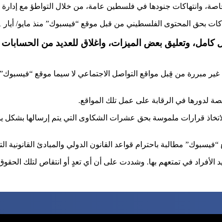
، وانتهاكات جنودها في فلسطين عامة، من خلال التواطؤ مع إدارة موا
 المحتوى الفلسطيني من قبل موقع “فيسبوك” منذ مايو/ أيار 2021 إلى هذا اليوم.
كامل، وتعليق بعض الميزات، واغلاق للعديد من الحسابات 
مبررة من قِبل مواقع التواصل الاجتماعي لا سيما موقع “فيسبوك”، يشك
ة لدورها في الرقابة على عمل تلك المواقع.
، لاتخاذ قرارات ملموسة بحق عشرات الشكاوى التي يتم إرسالها بشكل ي
 “فيسبوك” مطالبة باحترام قواعد القانون الدولي والمبادئ القانونية ا
لأفراد في تمتعهم بها. وشددت على أن أي تعدٍ أو انتقاص لتلك الحقو