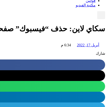
قوانين
مكتبة الفيديو
سكاي لاين: حذف “فيسبوك” صفحة 
أبريل 17, 2022
6:34 م
شارك