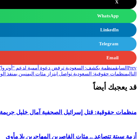
X
WhatsApp
LinkedIn
Telegram
Email
Prev
السابق
منظمة يكشف: السعودية ترفض دعوة أممية لدعم “أونروا”
التالي
منظمات حقوقية: السعودية تواصل ابتزاز مئات اليمنيين بمنفذ الود
قد يعجبك أيضاً
منظمات حقوقية: قتل إسرائيل الصحفية آمال خليل جريم
أزمة سبتة تتصاعد .. مئات القاصرين المهاجرين بلا مأوى