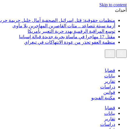
Skip to content
أحداث
منظمات حقوقية: قتل إسرائيل الصحفية آمال خليل جريمة حر
أزمة سبتة تتصاعد .. مئات القاصرين المهاجرين بلا مأوى
توسع المراقبة الرقمية يهدد حرية التعبير بأمريكا
مقتل 17 مهاجرا في مأساة بحرية جديدة قبالة إسبانيا
منظمة العفو تحذر من عودة الانتهاكات في تيغراي
قضايا
بيانات
تقارير
دراسات
قوانين
مكتبة الفيديو
قضايا
بيانات
تقارير
دراسات