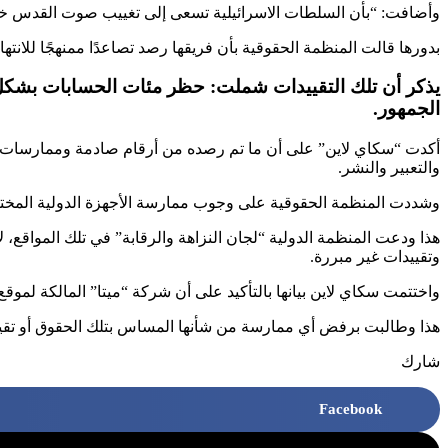
وأضافت: “بأن السلطات الاسرائيلية تسعى إلى تغييب صوت القدس خاصة
بدورها قالت المنظمة الحقوقية بأن فريقها رصد تصاعدًا ممنهجًا للانتهاكات بحق
يذكر أن تلك التقييدات شملت: حظر مئات الحسابات بشكل 
الجمهور.
أكدت “سكاي لاين” على أن ما تم رصده من أرقام صادمة وممارسات غير 
والتعبير والنشر.
وشددت المنظمة الحقوقية على وجوب ممارسة الأجهزة الدولية المختص
هذا ودعت المنظمة الدولية “لجان النزاهة والرقابة” في تلك المواقع
وتقييدات غير مبررة.
واختتمت سكاي لاين بيانها بالتأكيد على أن شركة “ميتا” المالكة لموقع
هذا وطالبت برفض أي ممارسة من شأنها المساس بتلك الحقوق أو تقيد ا
شارك
Facebook