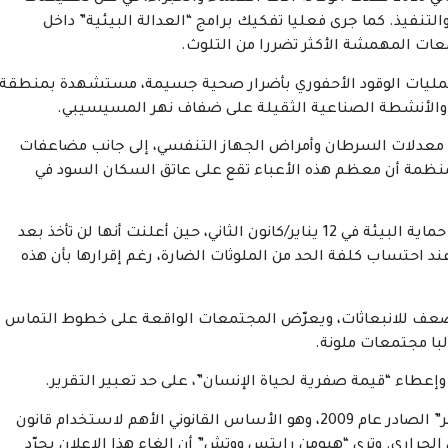
التنفيذ. كما جرى فعليا تفكيك برامج “العدالة البيئية” داخل
معات المهمشة الأكثر تضررا من التلوث.
 عمليات الوقود الأحفوري بأضرار صحية جسيمة، مستشهدة بمنطقة
ع والأنشطة الصناعية الثقيلة على ضفاف نهر المسيسيبي.
 معدلات السرطان وأمراض الجهاز التنفسي، إلى جانب مضاعفات
المنظمة أن معظم هذه الأعباء تقع على عاتق السكان السود في
وتلفت هيومن رايتس ووتش إلى قرار خطير اتخذته وكالة حماية البيئة في 12 يناير/كانون الثاني، حين أعلنت أنها لن تأخذ بعد
د احتساب كلفة الحد من الملوثات الضارة، رغم إقرارها بأن هذه
 أضعف للانبعاثات، ويعرّض المجتمعات الواقعة على خطوط التماس
البا مجتمعات ملونة.
إعطاء “قيمة صفرية لحياة الإنسان”، على حد تعبير التقرير.
وألغت وكالة حماية البيئة في فبراير/شباط “إعلان الخطر” الصادر عام 2009، وهو الأساس القانوني الأهم لاستخدام قانون
لحراري. وترى “هيومن رايتس ووتش” أن إلغاء هذا الإعلان يجرّد