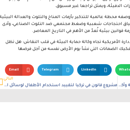
ازات الدفيئة، ويمثل تراجعا غير مسبوق.
نيسان من كل عام، بوصفه محطة عالمية للتذكير بأزمات المناخ والتلوث والعدالة البيئية
لولايات المتحدة في سياق احتجاجات شعبية وضغط مجتمعي ضد التلوث الصناعي، وأدى
ة قوانين بيئية تُعدّ من الأهم في التاريخ المعاصر.
رة الأمريكية تجاه وكالة حماية البيئة في قلب النقاش: هل تظل
ى تفكيك الضمانات التي نشأ يوم الأرض نفسه من أجل فرضها
Email
Telegram
LinkedIn
What
التالي
تقرير يكشف: 12 جامعة بريطانية تتجسس على طلبة وأكاديميين مؤيدين لفلسطين
مشروع قانون في تركيا لتقييد استخدام الأطفال لوسائل التواصل