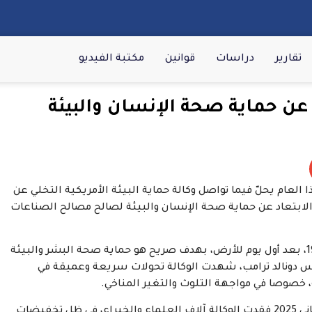
تقارير
دراسات
قوانين
مكتبة الفيديو
 حماية صحة الإنسان والبيئة
عام يحلّ فيما تواصل وكالة حماية البيئة الأمريكية التخلي عن
الابتعاد عن حماية صحة الإنسان والبيئة لصالح مصالح الصناعات
وتقول المنظمة إن وكالة حماية البيئة تأسست عام 1970، بعد أول يوم للأرض، بهدف صريح هو حماية صحة البشر والبيئة
لرئيس دونالد ترامب، شهدت الوكالة تحولات سريعة وعميقة في
 خصوصا في مواجهة التلوث والتغير المناخي.
وتشير “هيومن رايتس ووتش” إلى أنه منذ يناير/كانون الثاني 2025 فقدت الوكالة آلاف العلماء والخبراء، في ظل تخفيضات