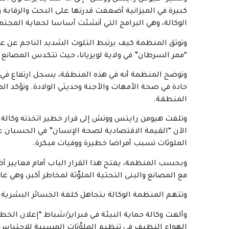
كبيرة في الميزانية أضعفت قدرتها على البحث والرقابة و
الوكالة، وهي البرامج التي أنشئت أساسا لحماية المجت
وتوثق المنظمة كيف يرتبط التلوث الشديد الناجم عن
“ممر السرطان” في ولاية لويزيانا، حيث تتكدس المصان
وتوضح المنظمة أنه في هذه المنطقة، يسجل ارتفاع في
حادة في صحة الأمهات والأجنة وحديثي الولادة. وتؤكد 
المنطقة.
الآن “القيمة الاقتصادية لصحة الإنسان” في الحسبان عن
الملوثات تسبب أمراضا خطيرة ووفيات مبكرة.
وبحسب المنظمة، يفتح هذا القرار الباب أمام معايير
مع المصانع والبنى التحتية الملوِّثة لمخاطر أكبر، وهي غ
وتتهم المنظمة الوكالة بتجاهل كلفة الخسائر البشرية و
الهواء النظيف في تنظيم الملوِّثات المسببة للاحتباس ا