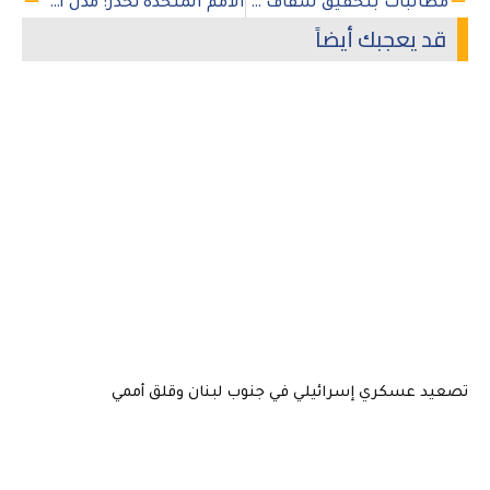
مطالبات بتحقيق شفاف في مقتل طفلين شقيقين برصاص أمن فلسطيني في طوباس
الأمم المتحدة تحذر: مدن أفغانستان في مواجهة أزمة المناخ
قد يعجبك أيضاً
تصعيد عسكري إسرائيلي في جنوب لبنان وقلق أممي