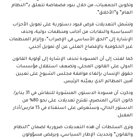
وتكوين الجمعيات، من خلال بنود فضفاضة تتعلق بـ”النظام
العام” و”الأخلاق”.
وتشمل التعديلات فرض قيود دستورية على تمويل الأحزاب
السياسية والنقابات من أجانب ومنظمات دولية، وحذف
الإشارة إلى “الحق الأساسي في الإضراب”، وإلزام المنظمات
غير الحكومية بالإفصاح العلني عن أي تمويل أجنبي.
كما لفتت إلى أن المسودة تحذف الإشارة إلى أولوية القانون
الدولي على القانون المحلي، وتضعف استقلال مؤسسات
حقوق الإنسان بإلغاء موافقة مجلس الشيوخ على تعيين
أمين المظالم الذي يعيّنه الرئيس.
وذكرت أن مسودة الدستور، المنشورة للنقاش في 31 يناير/
كانون الثاني المنصرم، تقترح تعديلات على نحو 80% من
الدستور الحالي، وستُعرض على استفتاء في 15 مارس/آذار
المقبل.
وترى السلطات أن هذه التعديلات ضرورية لضمان “النظام
والقانون” وتحديث الإطار السياسي، ويرفض مسؤولون