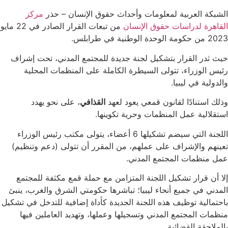
الشبكة العربية لمعلومات وأحداث حقوق الإنسان – حذر
مركز
القاهرة لدراسات حقوق الإنسان
من تبعات القرار الصادر في 22 مايو
2023 من حكومة الوحدة الوطنية في طرابلس.
حيث ثدر القرار بتشكيل لجنة جديدة للمجتمع المدني، تحت إشراف
رئيس الوزراء، تتولى السيطرة الكاملة على المنظمات المحلية
والدولية في ليبيا.
وذلك استنادًا لقانون قمعي يعود لعهد
القذافي
، على نحو يهدد
استقلالية عمل المنظمات وحرية تكوينها.
اللجنة التي سيضم تشكيلها 6 أعضاء، يتولى مكتب رئيس الوزراء
تعينهم والإشراف على عملهم، من المقرر أن تتولى (دعم وتنظيم)
عمل منظمات المجتمع المدني.
إلا أن قرار تشكيل اللجنة المتزامن مع حملة قمع مكثفة للمجتمع
المدني في جميع أنحاء ليبيا؛ تباشرها حكومتي الشرق والغرب، ينبئ
باحتمالية توظيف هذه اللجنة الجديدة كأداة إضافية للتدخل في تشكيل
منظمات المجتمع المدني وتسجيلها وعملها، وتهديد العاملين فيها
بالملاحقة القضائية.