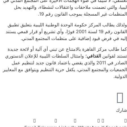
تعسفي، لا سيما في ضوء الهجمات الأخيرة على المجتمع المدني في
ليبيا، والتي تضمنت ملاحقات واعتقالات لنشطاء، والتهديد بحل
المنظمات غير المسجلة بموجب القانون رقم 19.
ولذلك يطالب المركز حكومة الوحدة الوطنية الليبية بتعليق تطبيق
القانون رقم 19 لسنة 2001 فورًا، وأي تشريع أو قرار قمعي يستند
إليه في فرض قيود إضافية على منظمات المجتمع المدني.
كما طالب مركز القاهرة بالامتناع عن تبني أي آلية أو لائحة جديدة
تستند لقوانين
القذافي
؛ وامتثال السلطات الليبية للإعلان الدستوري
الصادر في 2011 والذي يقضي باعتماد قانون جديد لتنظيم عمل
الجمعيات والمجتمع المدني، يكفل حرية التنظيم ويتوافق مع المعايير
الدولية.
شارك